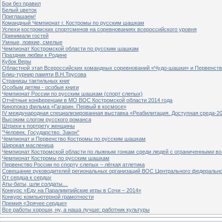
Бои без правил
Белый цветок
Приглашаем!
Командный Чемпионат г. Костромы по русским шашкам
Успехи костромских спортсменов на соревнованиях всероссийского уровня
Принимали гостей
Умные, ловкие, смелые
Чемпионат Костромской области по русским шашкам
Праздник любви к Родине
Кубок Веры
Областной этап Всероссийских командных соревнований «Чудо-шашки» и Первенст
Блиц-турнир памяти В.Н.Трусова
Страницы тактильных книг
Особым детям - особые книги
Чемпионат России по русским шашкам (спорт слепых)
Отчётные конференции в МО ВОС Костромской области 2014 года
Кинопоказ фильма «Гагарин. Первый в космосе»
IV международная специализированная выставка «Реабилитация. Доступная среда-2
Высоким слогом русского романса
Штрихи к портрету женщины
"Человек. Государство. Закон"
Чемпионат и Первенство Костромы по русским шашкам
Широкая масленица
Чемпионат Костромской области по лыжным гонкам среди людей с ограниченными в
Чемпионат Костромы по русским шашкам
Первенство России по спорту слепых – лёгкая атлетика
Совещание руководителей региональных организаций ВОС Центрального федерально
От сердца к сердцу
Аты-баты, шли солдаты…
Конкурс «Еду на Паралимпийские игры в Сочи – 2014»
Конкурс компьютерной грамотности
Премия «Зрячее сердце»
Все работы хороши, ну, а наша лучше: работник культуры