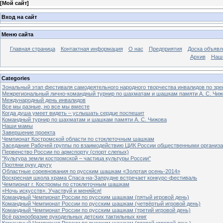
[
Мой сайт
]
Вход на сайт
Меню сайта
Главная страница
Контактная информация
О нас
Предприятия
Доска объявл
Архив
Наш
Categories
Зональный этап фестиваля самодеятельного народного творчества инвалидов по з
Межрегиональный лично-командный турнир по шахматам и шашкам памяти А. С. Чиж
Международный день инвалидов
Все мы разные, но все мы вместе
Когда душа умеет видеть – услышать сердце поспешит
Командный турнир по шахматам и шашкам памяти А. С. Чижова
Наши мамы
Завершение проекта
Чемпионат Костромской области по стоклеточным шашкам
Заседание Рабочей группы по взаимодействию ЦИК России общественными организ
Первенство России по армспорту (спорт слепых)
"Культура земли костромской – частица культуры России"
Протяни руку другу
Областные соревнования по русским шашкам «Золотая осень-2014»
Воскресная школа храма Спаса-на-Запрудне встречает конкурс-фестиваль
Чемпионат г. Костромы по стоклеточным шашкам
«Ночь искусств». Участвуй и меняйся!
Командный Чемпионат России по русским шашкам (пятый игровой день)
Командный Чемпионат России по русским шашкам (четвёртый игровой день)
Командный Чемпионат России по русским шашкам (третий игровой день)
Всё разнообразие рукодельных детских тактильных книг
Командный Чемпионат России по русским шашкам (второй игровой день)