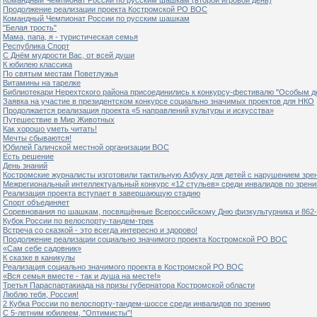
Продолжение реализации проекта Костромской РО ВОС
Командный Чемпионат России по русским шашкам
"Белая трость"
Мама, папа, я - туристическая семья
Республика Спорт
С Днём мудрости Вас, от всей души
К юбилею классика
По святым местам Поветлужья
Витамины на тарелке
Библиотекари Нерехтского района присоединились к конкурсу-фестивалю "Особым дет
Заявка на участие в президентском конкурсе социально значимых проектов для НКО
Продолжается реализация проекта «5 направлений культуры и искусства»
Путешествие в Мир Животных
Как хорошо уметь читать!
Мечты сбываются!
Юбилей Галичской местной организации ВОС
Есть решение
День знаний
Костромские журналисты изготовили тактильную Азбуку для детей с нарушением зре
Межрегиональный интеллектуальный конкурс «12 стульев» среди инвалидов по зрен
Реализация проекта вступает в завершающую стадию
Спорт объединяет
Соревнования по шашкам, посвящённые Всероссийскому Дню физкультурника и 862-
Кубок России по велоспорту-тандем-трек
Встреча со сказкой - это всегда интересно и здорово!
Продолжение реализации социально значимого проекта Костромской РО ВОС
«Сам себе садовник»
К сказке в каникулы
Реализация социально значимого проекта в Костромской РО ВОС
«Вся семья вместе - так и душа на месте!»
Третья Параспартакиада на призы губернатора Костромской области
Люблю тебя, Россия!
2 Кубка России по велоспорту-тандем-шоссе среди инвалидов по зрению
С 5-летним юбилеем, "Оптимисты"!