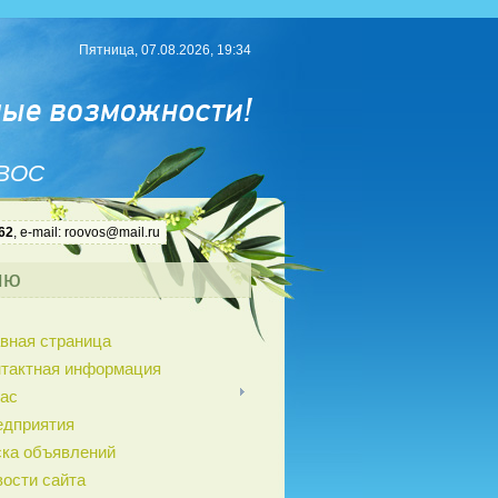
Пятница, 07.08.2026, 19:34
 ВОС
62
, e-mail: roovos@mail.ru
ню
вная страница
нтактная информация
ас
едприятия
ка объявлений
ости сайта