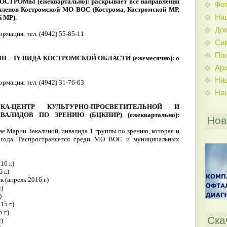
ТРОМЫ (ежеквартально): раскрывает все направления
Фо
 членов Костромской МО ВОС (Кострома, Костромской МР,
На
й МР).
До
рмация: тел. (4942) 55-85-11
Си
По
I – IY ВИДА КОСТРОМСКОЙ ОБЛАСТИ (ежемесячно): о
Ар
На
рмация: тел. (4942) 31-76-63
На
ЕКА-ЦЕНТР КУЛЬТУРНО-ПРОСВЕТИТЕЛЬНОЙ И
ЛИДОВ ПО ЗРЕНИЮ (БЦКПИР) (ежеквартально):
Нов
ве Марии Закалиной, инвалида 1 группы по зрению, которая и
года. Распространяется среди МО ВОС и муниципальных
6 г.)
г.)
(апрель 2016 г.)
)
)
5 г.)
г.)
Ска
)