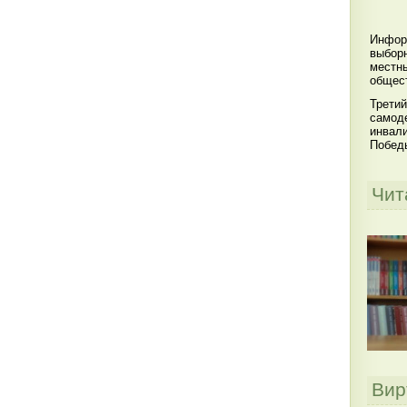
Инфор
выбор
местны
общест
Третий
самоде
инвал
Побед
Чит
Вир