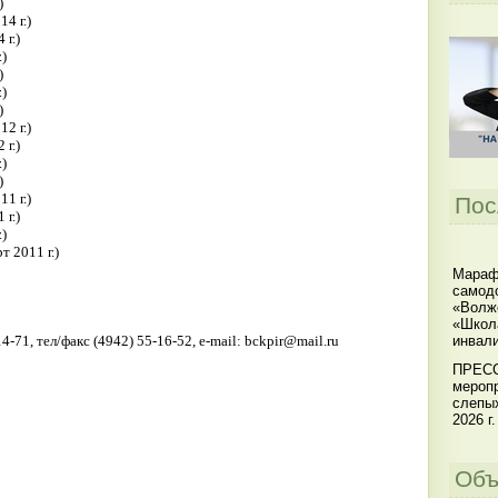
)
4 г.)
г.)
)
)
)
)
2 г.)
г.)
)
)
1 г.)
Пос
г.)
)
 2011 г.)
Мараф
самодо
«Волжс
«Школ
инвал
4-71, тел/факс (4942) 55-16-52, е-mail: bckpir@mail.ru
ПРЕСС
меропр
слепы
2026 г.
Объ