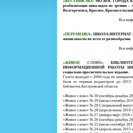
«ВЕСТНИК МО»
МО ВОС ГОРОДА КОС
реабилитации инвалидов по зрению –
Волгореченск, Красное, Красносельски
Вся инфо
«ПЕРЕМЕНКА»
ШКОЛА-ИНТЕРНАТ II
жизни школы во всем ее разнообразии.
Вся инфо
«ЖИВОЕ СЛОВО»
БИБЛИОТ
ИНФОРМАЦИОННОЙ РАБОТЫ ИНВА
социально-просветительское издание.
Газета выходит с 2009 года по инициати
была ее первым редактором до 2013 
библиотек Костромской области.
«Живое слово» № 30 (октябрь-декабрь 201
«Живое слово» № 29 (июль-сентябрь 2016 
«Живое слово» № 28 Специальный выпуск 
«Живое слово» № 28 (апрель-июнь 2016 г.
«Живое слово» № 27 (январь-март 2016 г.
«Живое слово» № 26 (октябрь-декабрь 201
«Живое слово» № 25 (июль-сентябрь 2015 
«Живое слово» № 24 (апрель-июнь 2015 г.