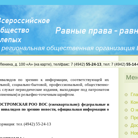
 региональная общественная организация
 Ленина, д. 100 «А» (
на карте
), тел/факс: 7 (4942)
55-24-13
, тел: 7 (4942)
55-14-
Ме
нвалидов по зрению к информации, соответствующей их
льной, социально-бытовой, профессиональной, общественно-
х служат периодические издания, выходящие под патронатом
упненным) и рельефно-точечным шрифтом.
Гла
Ко
ОСТРОМСКАЯ РОО ВОС (ежеквартально): федеральные и
 инвалидов по зрению новости, официальная информация о
О н
Пр
рмация: тел. (4942) 55-24-13
Дос
Нов