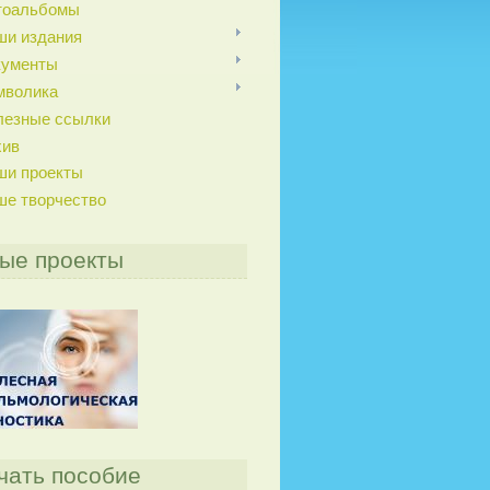
тоальбомы
ши издания
кументы
мволика
лезные ссылки
хив
ши проекты
ше творчество
ые проекты
чать пособие