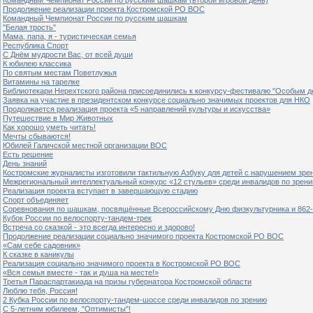
Продолжение реализации проекта Костромской РО ВОС
Командный Чемпионат России по русским шашкам
"Белая трость"
Мама, папа, я - туристическая семья
Республика Спорт
С Днём мудрости Вас, от всей души
К юбилею классика
По святым местам Поветлужья
Витамины на тарелке
Библиотекари Нерехтского района присоединились к конкурсу-фестивалю "Особым дет
Заявка на участие в президентском конкурсе социально значимых проектов для НКО
Продолжается реализация проекта «5 направлений культуры и искусства»
Путешествие в Мир Животных
Как хорошо уметь читать!
Мечты сбываются!
Юбилей Галичской местной организации ВОС
Есть решение
День знаний
Костромские журналисты изготовили тактильную Азбуку для детей с нарушением зре
Межрегиональный интеллектуальный конкурс «12 стульев» среди инвалидов по зрен
Реализация проекта вступает в завершающую стадию
Спорт объединяет
Соревнования по шашкам, посвящённые Всероссийскому Дню физкультурника и 862-
Кубок России по велоспорту-тандем-трек
Встреча со сказкой - это всегда интересно и здорово!
Продолжение реализации социально значимого проекта Костромской РО ВОС
«Сам себе садовник»
К сказке в каникулы
Реализация социально значимого проекта в Костромской РО ВОС
«Вся семья вместе - так и душа на месте!»
Третья Параспартакиада на призы губернатора Костромской области
Люблю тебя, Россия!
2 Кубка России по велоспорту-тандем-шоссе среди инвалидов по зрению
С 5-летним юбилеем, "Оптимисты"!