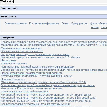
[
Мой сайт
]
Вход на сайт
Меню сайта
Главная страница
Контактная информация
О нас
Предприятия
Доска объявл
Архив
Наш
Categories
Зональный этап фестиваля самодеятельного народного творчества инвалидов по з
Межрегиональный лично-командный турнир по шахматам и шашкам памяти А. С. Чиж
Международный день инвалидов
Все мы разные, но все мы вместе
Когда душа умеет видеть – услышать сердце поспешит
Командный турнир по шахматам и шашкам памяти А. С. Чижова
Наши мамы
Завершение проекта
Чемпионат Костромской области по стоклеточным шашкам
Заседание Рабочей группы по взаимодействию ЦИК России общественными организ
Первенство России по армспорту (спорт слепых)
"Культура земли костромской – частица культуры России"
Протяни руку другу
Областные соревнования по русским шашкам «Золотая осень-2014»
Воскресная школа храма Спаса-на-Запрудне встречает конкурс-фестиваль
Чемпионат г. Костромы по стоклеточным шашкам
«Ночь искусств». Участвуй и меняйся!
Командный Чемпионат России по русским шашкам (пятый игровой день)
Командный Чемпионат России по русским шашкам (четвёртый игровой день)
Командный Чемпионат России по русским шашкам (третий игровой день)
Всё разнообразие рукодельных детских тактильных книг
Командный Чемпионат России по русским шашкам (второй игровой день)