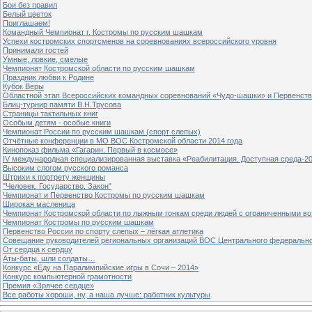
Бои без правил
Белый цветок
Приглашаем!
Командный Чемпионат г. Костромы по русским шашкам
Успехи костромских спортсменов на соревнованиях всероссийского уровня
Принимали гостей
Умные, ловкие, смелые
Чемпионат Костромской области по русским шашкам
Праздник любви к Родине
Кубок Веры
Областной этап Всероссийских командных соревнований «Чудо-шашки» и Первенст
Блиц-турнир памяти В.Н.Трусова
Страницы тактильных книг
Особым детям - особые книги
Чемпионат России по русским шашкам (спорт слепых)
Отчётные конференции в МО ВОС Костромской области 2014 года
Кинопоказ фильма «Гагарин. Первый в космосе»
IV международная специализированная выставка «Реабилитация. Доступная среда-2
Высоким слогом русского романса
Штрихи к портрету женщины
"Человек. Государство. Закон"
Чемпионат и Первенство Костромы по русским шашкам
Широкая масленица
Чемпионат Костромской области по лыжным гонкам среди людей с ограниченными в
Чемпионат Костромы по русским шашкам
Первенство России по спорту слепых – лёгкая атлетика
Совещание руководителей региональных организаций ВОС Центрального федерально
От сердца к сердцу
Аты-баты, шли солдаты…
Конкурс «Еду на Паралимпийские игры в Сочи – 2014»
Конкурс компьютерной грамотности
Премия «Зрячее сердце»
Все работы хороши, ну, а наша лучше: работник культуры