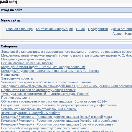
[
Мой сайт
]
Вход на сайт
Меню сайта
Главная страница
Контактная информация
О нас
Предприятия
Доска объявл
Архив
Наш
Categories
Зональный этап фестиваля самодеятельного народного творчества инвалидов по з
Межрегиональный лично-командный турнир по шахматам и шашкам памяти А. С. Чиж
Международный день инвалидов
Все мы разные, но все мы вместе
Когда душа умеет видеть – услышать сердце поспешит
Командный турнир по шахматам и шашкам памяти А. С. Чижова
Наши мамы
Завершение проекта
Чемпионат Костромской области по стоклеточным шашкам
Заседание Рабочей группы по взаимодействию ЦИК России общественными организ
Первенство России по армспорту (спорт слепых)
"Культура земли костромской – частица культуры России"
Протяни руку другу
Областные соревнования по русским шашкам «Золотая осень-2014»
Воскресная школа храма Спаса-на-Запрудне встречает конкурс-фестиваль
Чемпионат г. Костромы по стоклеточным шашкам
«Ночь искусств». Участвуй и меняйся!
Командный Чемпионат России по русским шашкам (пятый игровой день)
Командный Чемпионат России по русским шашкам (четвёртый игровой день)
Командный Чемпионат России по русским шашкам (третий игровой день)
Всё разнообразие рукодельных детских тактильных книг
Командный Чемпионат России по русским шашкам (второй игровой день)