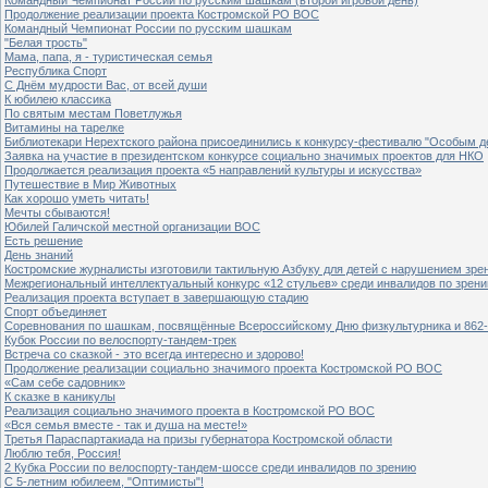
Продолжение реализации проекта Костромской РО ВОС
Командный Чемпионат России по русским шашкам
"Белая трость"
Мама, папа, я - туристическая семья
Республика Спорт
С Днём мудрости Вас, от всей души
К юбилею классика
По святым местам Поветлужья
Витамины на тарелке
Библиотекари Нерехтского района присоединились к конкурсу-фестивалю "Особым дет
Заявка на участие в президентском конкурсе социально значимых проектов для НКО
Продолжается реализация проекта «5 направлений культуры и искусства»
Путешествие в Мир Животных
Как хорошо уметь читать!
Мечты сбываются!
Юбилей Галичской местной организации ВОС
Есть решение
День знаний
Костромские журналисты изготовили тактильную Азбуку для детей с нарушением зре
Межрегиональный интеллектуальный конкурс «12 стульев» среди инвалидов по зрен
Реализация проекта вступает в завершающую стадию
Спорт объединяет
Соревнования по шашкам, посвящённые Всероссийскому Дню физкультурника и 862-
Кубок России по велоспорту-тандем-трек
Встреча со сказкой - это всегда интересно и здорово!
Продолжение реализации социально значимого проекта Костромской РО ВОС
«Сам себе садовник»
К сказке в каникулы
Реализация социально значимого проекта в Костромской РО ВОС
«Вся семья вместе - так и душа на месте!»
Третья Параспартакиада на призы губернатора Костромской области
Люблю тебя, Россия!
2 Кубка России по велоспорту-тандем-шоссе среди инвалидов по зрению
С 5-летним юбилеем, "Оптимисты"!