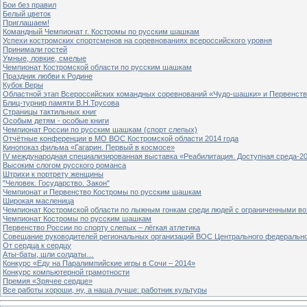
Бои без правил
Белый цветок
Приглашаем!
Командный Чемпионат г. Костромы по русским шашкам
Успехи костромских спортсменов на соревнованиях всероссийского уровня
Принимали гостей
Умные, ловкие, смелые
Чемпионат Костромской области по русским шашкам
Праздник любви к Родине
Кубок Веры
Областной этап Всероссийских командных соревнований «Чудо-шашки» и Первенст
Блиц-турнир памяти В.Н.Трусова
Страницы тактильных книг
Особым детям - особые книги
Чемпионат России по русским шашкам (спорт слепых)
Отчётные конференции в МО ВОС Костромской области 2014 года
Кинопоказ фильма «Гагарин. Первый в космосе»
IV международная специализированная выставка «Реабилитация. Доступная среда-2
Высоким слогом русского романса
Штрихи к портрету женщины
"Человек. Государство. Закон"
Чемпионат и Первенство Костромы по русским шашкам
Широкая масленица
Чемпионат Костромской области по лыжным гонкам среди людей с ограниченными в
Чемпионат Костромы по русским шашкам
Первенство России по спорту слепых – лёгкая атлетика
Совещание руководителей региональных организаций ВОС Центрального федерально
От сердца к сердцу
Аты-баты, шли солдаты…
Конкурс «Еду на Паралимпийские игры в Сочи – 2014»
Конкурс компьютерной грамотности
Премия «Зрячее сердце»
Все работы хороши, ну, а наша лучше: работник культуры