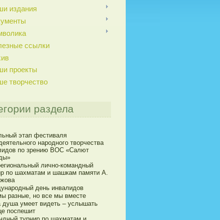
ши издания
кументы
мволика
лезные ссылки
хив
ши проекты
ше творчество
егории раздела
льный этап фестиваля
деятельного народного творчества
лидов по зрению ВОС «Салют
ды»
егиональный лично-командный
ир по шахматам и шашкам памяти А.
ижова
ународный день инвалидов
мы разные, но все мы вместе
а душа умеет видеть – услышать
це поспешит
ндный турнир по шахматам и