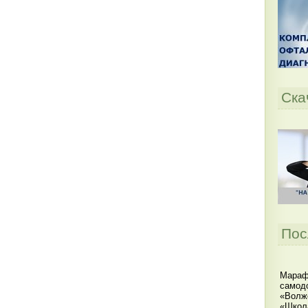
Ска
Пос
Мараф
самодо
«Волжс
«Школ