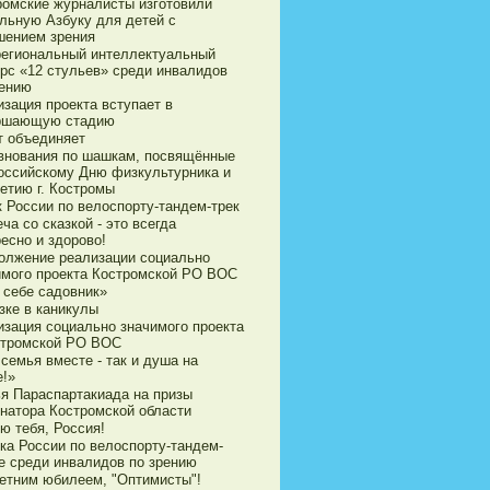
ромские журналисты изготовили
ильную Азбуку для детей с
шением зрения
егиональный интеллектуальный
урс «12 стульев» среди инвалидов
рению
зация проекта вступает в
ршающую стадию
т объединяет
внования по шашкам, посвящённые
оссийскому Дню физкультурника и
етию г. Костромы
к России по велоспорту-тандем-трек
ча со сказкой - это всегда
есно и здорово!
олжение реализации социально
имого проекта Костромской РО ВОС
 себе садовник»
зке в каникулы
изация социально значимого проекта
стромской РО ВОС
семья вместе - так и душа на
е!»
ья Параспартакиада на призы
рнатора Костромской области
ю тебя, Россия!
ка России по велоспорту-тандем-
е среди инвалидов по зрению
летним юбилеем, "Оптимисты"!