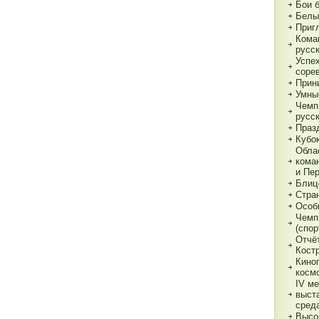
Бои 
Белы
Приг
Кома
русс
Успе
соре
Прин
Умны
Чемп
русс
Праз
Кубо
Обла
кома
и Пе
Блиц
Стра
Особ
Чемп
(спор
Отчё
Кост
Кино
косм
IV м
выст
сред
Высо