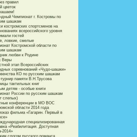
без правил
й цветок
лашаем!
ндный Чемпионат г. Костромы по
ким шашкам
хи костромских спортсменов на
внованиях всероссийского уровня
имали гостей
е, ловкие, смелые
ионат Костромской области по
ким шашкам
дник любви к Родине
к Веры
стной этап Всероссийских
ндных соревнований «Чудо-шашки»
рвенства КО по русским шашкам
-турнир памяти В.Н.Трусова
ницы тактильных книг
ым детям - особые книги
ионат России по русским шашкам
т слепых)
тные конференции в МО ВОС
ромской области 2014 года
показ фильма «Гагарин. Первый в
осе»
еждународная специализированная
авка «Реабилитация. Доступная
а-2014»
ким слогом русского романса