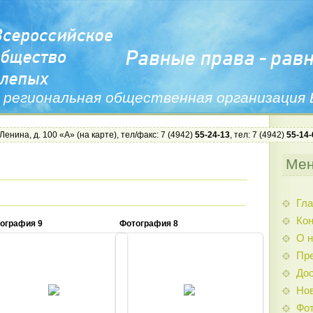
 региональная общественная организация
 Ленина, д. 100 «А» (
на карте
), тел/факс: 7 (4942)
55-24-13
, тел: 7 (4942)
55-14-
Ме
Гла
Ко
ография 9
Фотография 8
О н
Пр
Дос
10.09.2014
10.09.2014
Нов
Admin
Admin
Фо