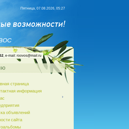
Пятница, 07.08.2026, 05:27
 ВОС
62
, e-mail: roovos@mail.ru
ню
вная страница
нтактная информация
ас
едприятия
ка объявлений
ости сайта
тоальбомы