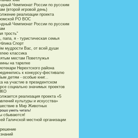
ндный Чемпионат России по русским
ам (второй игровой день)
олжение реализации проекта
ромской РО ВОС
ндный Чемпионат России по русским
ам
я трость"
 папа, я - туристическая семья
ублика Спорт
ём мудрости Вас, от всей души
илею классика
вятым местам Поветлужья
мины на тарелке
иотекари Нерехтского района
оединились к конкурсу-фестивалю
ым детям - особые книг...
ка на участие в президентском
урсе социально значимых проектов
НКО
олжается реализация проекта «5
авлений культуры и искусства»
шествие в Мир Животных
орошо уметь читать!
ы сбываются!
ей Галичской местной организации
 решение
 знаний