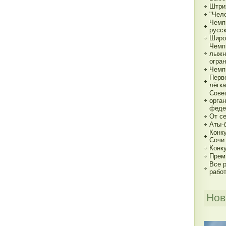
Штри
"Чело
Чемп
русс
Широ
Чемп
лыжн
огра
Чемп
Перв
лёгка
Сове
орга
феде
От с
Аты-
Конк
Сочи
Конк
Прем
Все р
рабо
Нов