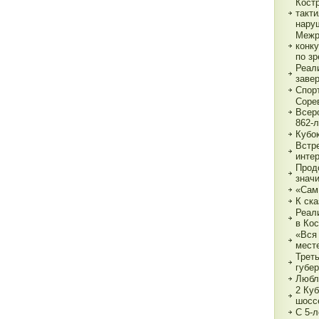
Кост
такт
нару
Межр
конк
по з
Реали
заве
Спор
Соре
Всер
862-л
Кубо
Встре
интер
Прод
знач
«Сам
К ска
Реал
в Ко
«Вся 
мест
Трет
губе
Любл
2 Куб
шосс
С 5-