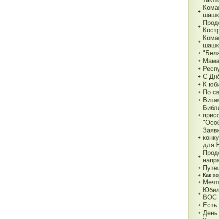
Кома
шашк
Прод
Кост
Кома
шашк
"Бела
Мама,
Респ
С Дн
К юб
По с
Вита
Библ
прис
"Особ
Заяв
конк
для 
Прод
напр
Путе
Как х
Мечт
Юбил
ВОС
Есть
День