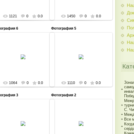
На
До
1121
0
0.0
1450
0
0.0
Си
По
ография 6
Фотография 5
Ар
На
На
10.09.2014
10.09.2014
Admin
Admin
Кат
Зона
1064
0
0.0
1110
0
0.0
само
инва
ография 3
Фотография 2
Побе
Межр
турн
С. Ч
Межд
Все 
10.09.2014
10.09.2014
Когд
Admin
Admin
серд
Кома