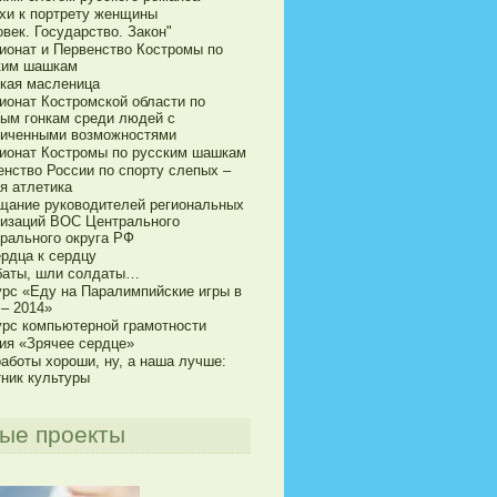
хи к портрету женщины
век. Государство. Закон"
ионат и Первенство Костромы по
ким шашкам
кая масленица
ионат Костромской области по
ым гонкам среди людей с
ниченными возможностями
ионат Костромы по русским шашкам
енство России по спорту слепых –
я атлетика
щание руководителей региональных
низаций ВОС Центрального
рального округа РФ
ердца к сердцу
баты, шли солдаты…
урс «Еду на Паралимпийские игры в
 – 2014»
урс компьютерной грамотности
ия «Зрячее сердце»
аботы хороши, ну, а наша лучше:
тник культуры
ые проекты