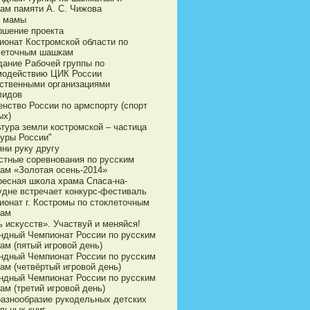
ам памяти А. С. Чижова
 мамы
ршение проекта
ионат Костромской области по
леточным шашкам
дание Рабочей группы по
модействию ЦИК России
ственными организациями
лидов
енство России по армспорту (спорт
ых)
ьтура земли костромской – частица
туры России"
яни руку другу
стные соревнования по русским
ам «Золотая осень-2014»
ресная школа храма Спаса-на-
удне встречает конкурс-фестиваль
ионат г. Костромы по стоклеточным
ам
 искусств». Участвуй и меняйся!
ндный Чемпионат России по русским
ам (пятый игровой день)
ндный Чемпионат России по русским
ам (четвёртый игровой день)
ндный Чемпионат России по русским
ам (третий игровой день)
разнообразие рукодельных детских
льных книг