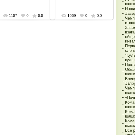
шашк
Наши
Заве
1107
0
0.0
1069
0
0.0
Чемп
сток
Засе
взаи
обще
инва
Перв
слеп
"Кул
куль
Прот
Обла
шашк
Воск
Запр
Чемп
шашк
«Ночь
Кома
шашк
Кома
шашк
Кома
шашк
Всё 
такти