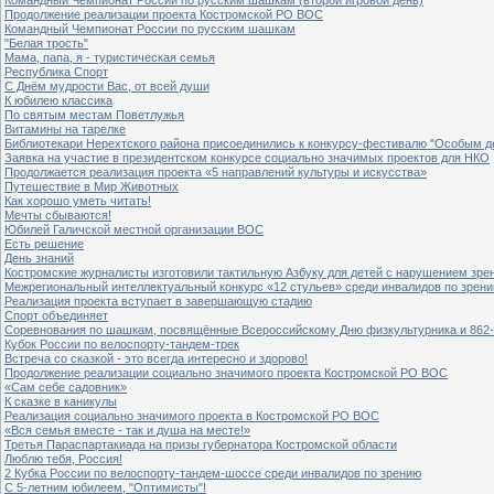
Продолжение реализации проекта Костромской РО ВОС
Командный Чемпионат России по русским шашкам
"Белая трость"
Мама, папа, я - туристическая семья
Республика Спорт
С Днём мудрости Вас, от всей души
К юбилею классика
По святым местам Поветлужья
Витамины на тарелке
Библиотекари Нерехтского района присоединились к конкурсу-фестивалю "Особым дет
Заявка на участие в президентском конкурсе социально значимых проектов для НКО
Продолжается реализация проекта «5 направлений культуры и искусства»
Путешествие в Мир Животных
Как хорошо уметь читать!
Мечты сбываются!
Юбилей Галичской местной организации ВОС
Есть решение
День знаний
Костромские журналисты изготовили тактильную Азбуку для детей с нарушением зре
Межрегиональный интеллектуальный конкурс «12 стульев» среди инвалидов по зрен
Реализация проекта вступает в завершающую стадию
Спорт объединяет
Соревнования по шашкам, посвящённые Всероссийскому Дню физкультурника и 862-
Кубок России по велоспорту-тандем-трек
Встреча со сказкой - это всегда интересно и здорово!
Продолжение реализации социально значимого проекта Костромской РО ВОС
«Сам себе садовник»
К сказке в каникулы
Реализация социально значимого проекта в Костромской РО ВОС
«Вся семья вместе - так и душа на месте!»
Третья Параспартакиада на призы губернатора Костромской области
Люблю тебя, Россия!
2 Кубка России по велоспорту-тандем-шоссе среди инвалидов по зрению
С 5-летним юбилеем, "Оптимисты"!