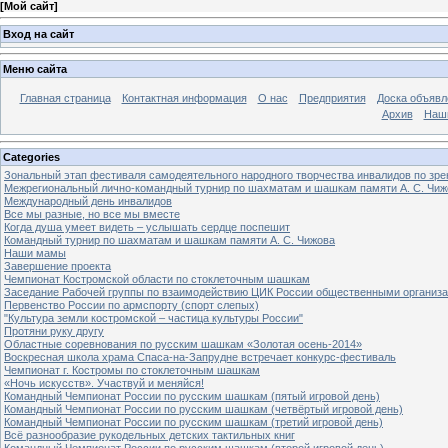
[
Мой сайт
]
Вход на сайт
Меню сайта
Главная страница
Контактная информация
О нас
Предприятия
Доска объявл
Архив
Наш
Categories
Зональный этап фестиваля самодеятельного народного творчества инвалидов по з
Межрегиональный лично-командный турнир по шахматам и шашкам памяти А. С. Чиж
Международный день инвалидов
Все мы разные, но все мы вместе
Когда душа умеет видеть – услышать сердце поспешит
Командный турнир по шахматам и шашкам памяти А. С. Чижова
Наши мамы
Завершение проекта
Чемпионат Костромской области по стоклеточным шашкам
Заседание Рабочей группы по взаимодействию ЦИК России общественными организ
Первенство России по армспорту (спорт слепых)
"Культура земли костромской – частица культуры России"
Протяни руку другу
Областные соревнования по русским шашкам «Золотая осень-2014»
Воскресная школа храма Спаса-на-Запрудне встречает конкурс-фестиваль
Чемпионат г. Костромы по стоклеточным шашкам
«Ночь искусств». Участвуй и меняйся!
Командный Чемпионат России по русским шашкам (пятый игровой день)
Командный Чемпионат России по русским шашкам (четвёртый игровой день)
Командный Чемпионат России по русским шашкам (третий игровой день)
Всё разнообразие рукодельных детских тактильных книг
Командный Чемпионат России по русским шашкам (второй игровой день)