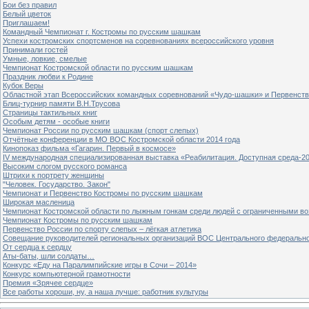
Бои без правил
Белый цветок
Приглашаем!
Командный Чемпионат г. Костромы по русским шашкам
Успехи костромских спортсменов на соревнованиях всероссийского уровня
Принимали гостей
Умные, ловкие, смелые
Чемпионат Костромской области по русским шашкам
Праздник любви к Родине
Кубок Веры
Областной этап Всероссийских командных соревнований «Чудо-шашки» и Первенст
Блиц-турнир памяти В.Н.Трусова
Страницы тактильных книг
Особым детям - особые книги
Чемпионат России по русским шашкам (спорт слепых)
Отчётные конференции в МО ВОС Костромской области 2014 года
Кинопоказ фильма «Гагарин. Первый в космосе»
IV международная специализированная выставка «Реабилитация. Доступная среда-2
Высоким слогом русского романса
Штрихи к портрету женщины
"Человек. Государство. Закон"
Чемпионат и Первенство Костромы по русским шашкам
Широкая масленица
Чемпионат Костромской области по лыжным гонкам среди людей с ограниченными в
Чемпионат Костромы по русским шашкам
Первенство России по спорту слепых – лёгкая атлетика
Совещание руководителей региональных организаций ВОС Центрального федерально
От сердца к сердцу
Аты-баты, шли солдаты…
Конкурс «Еду на Паралимпийские игры в Сочи – 2014»
Конкурс компьютерной грамотности
Премия «Зрячее сердце»
Все работы хороши, ну, а наша лучше: работник культуры