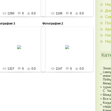
На
До
1260
0
0.0
1106
0
0.0
Си
По
ография 3
Фотография 2
Ар
На
На
28.11.2014
28.11.2014
Admin
Admin
Кат
Зона
1327
0
0.0
1147
0
0.0
само
инва
Побе
Межр
турн
С. Ч
Межд
Все 
Когд
серд
Кома