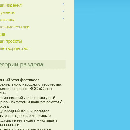
ши издания
кументы
мволика
лезные ссылки
хив
ши проекты
ше творчество
егории раздела
льный этап фестиваля
деятельного народного творчества
лидов по зрению ВОС «Салют
ды»
егиональный лично-командный
ир по шахматам и шашкам памяти А.
ижова
ународный день инвалидов
мы разные, но все мы вместе
а душа умеет видеть – услышать
це поспешит
ндный турнир по шахматам и