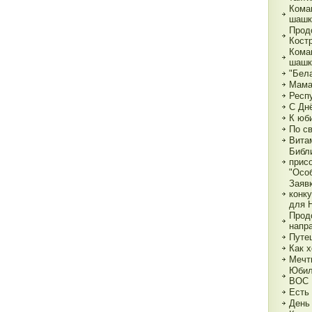
Кома
шашк
Прод
Кост
Кома
шашк
"Бела
Мама,
Респ
С Дн
К юб
По с
Вита
Библ
прис
"Особ
Заяв
конк
для 
Прод
напр
Путе
Как х
Мечт
Юбил
ВОС
Есть
День