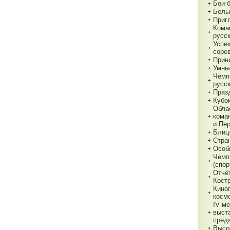
Бои 
Белы
Приг
Кома
русс
Успе
соре
Прин
Умны
Чемп
русс
Праз
Кубо
Обла
кома
и Пе
Блиц
Стра
Особ
Чемп
(спор
Отчё
Кост
Кино
косм
IV м
выст
сред
Высо