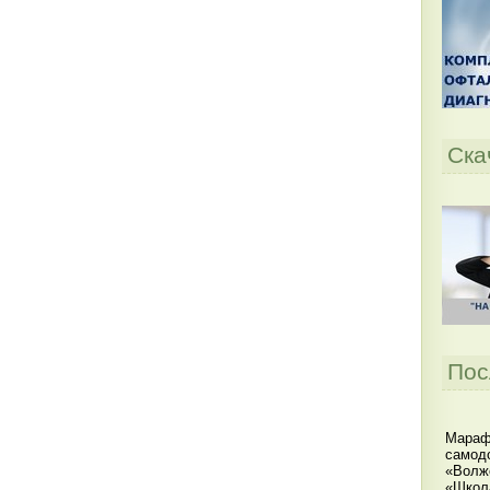
Ска
Пос
Мараф
самодо
«Волжс
«Школ