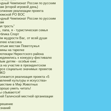
ндный Чемпионат России по русским
ам (второй игровой день)
олжение реализации проекта
ромской РО ВОС
ндный Чемпионат России по русским
ам
я трость"
 папа, я - туристическая семья
ублика Спорт
ём мудрости Вас, от всей души
илею классика
вятым местам Поветлужья
мины на тарелке
иотекари Нерехтского района
оединились к конкурсу-фестивалю
ым детям - особые книг...
ка на участие в президентском
урсе социально значимых проектов
НКО
олжается реализация проекта «5
авлений культуры и искусства»
шествие в Мир Животных
орошо уметь читать!
ы сбываются!
ей Галичской местной организации
 решение
 знаний