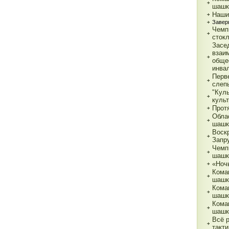
шашк
Наши
Завер
Чемп
сток
Засе
взаи
обще
инва
Перв
слеп
"Кул
куль
Прот
Обла
шашк
Воск
Запр
Чемп
шашк
«Ночь
Кома
шашк
Кома
шашк
Кома
шашк
Всё 
такти