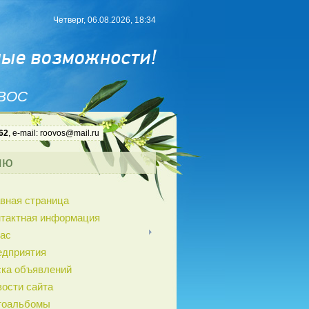
Четверг, 06.08.2026, 18:34
 ВОС
62
, e-mail: roovos@mail.ru
ню
вная страница
нтактная информация
ас
едприятия
ка объявлений
ости сайта
тоальбомы