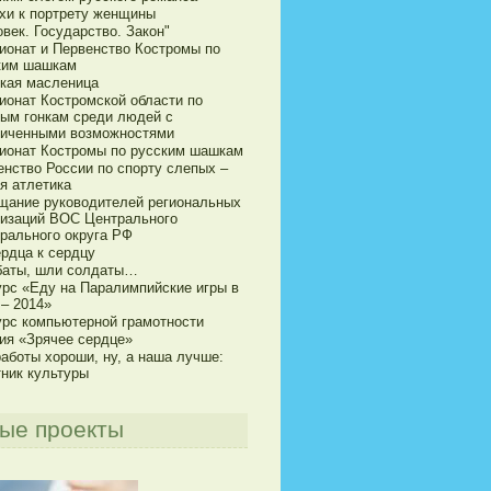
хи к портрету женщины
век. Государство. Закон"
ионат и Первенство Костромы по
ким шашкам
кая масленица
ионат Костромской области по
ым гонкам среди людей с
ниченными возможностями
ионат Костромы по русским шашкам
енство России по спорту слепых –
я атлетика
щание руководителей региональных
низаций ВОС Центрального
рального округа РФ
ердца к сердцу
баты, шли солдаты…
урс «Еду на Паралимпийские игры в
 – 2014»
урс компьютерной грамотности
ия «Зрячее сердце»
аботы хороши, ну, а наша лучше:
тник культуры
ые проекты