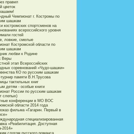
без правил
й цветок
лашаем!
ндный Чемпионат г. Костромы по
ким шашкам
хи костромских спортсменов на
внованиях всероссийского уровня
имали гостей
е, ловкие, смелые
ионат Костромской области по
ким шашкам
дник любви к Родине
к Веры
стной этап Всероссийских
ндных соревнований «Чудо-шашки»
рвенства КО по русским шашкам
-турнир памяти В.Н.Трусова
ницы тактильных книг
ым детям - особые книги
ионат России по русским шашкам
т слепых)
тные конференции в МО ВОС
ромской области 2014 года
показ фильма «Гагарин. Первый в
осе»
еждународная специализированная
авка «Реабилитация. Доступная
а-2014»
ким слогом русского романса