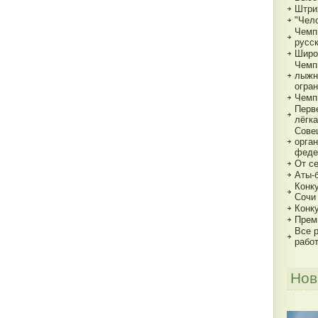
Штри
"Чело
Чемп
русс
Широ
Чемп
лыжн
огра
Чемп
Перв
лёгка
Сове
орга
феде
От с
Аты-
Конк
Сочи
Конк
Прем
Все р
рабо
Нов