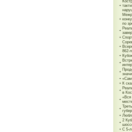
Кост
такт
нару
Межр
конк
по з
Реали
заве
Спор
Соре
Всер
862-л
Кубо
Встре
интер
Прод
знач
«Сам
К ска
Реал
в Ко
«Вся 
мест
Трет
губе
Любл
2 Куб
шосс
С 5-