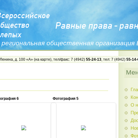
 региональная общественная организация
 Ленина, д. 100 «А» (
на карте
), тел/факс: 7 (4942)
55-24-13
, тел: 7 (4942)
55-14-
Ме
Гла
Ко
ография 6
Фотография 5
О н
Пр
Дос
28.11.2014
28.11.2014
Нов
Admin
Admin
Фо