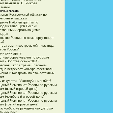
ам памяти А. С. Чижова
 мамы
шение проекта
ионат Костромской области по
леточным шашкам
дание Рабочей группы по
модействию ЦИК России
ственными организациями
лидов
енство России по армспорту (спорт
ых)
ьтура земли костромской – частица
туры России"
яни руку другу
стные соревнования по русским
ам «Золотая осень-2014»
ресная школа храма Спаса-на-
удне встречает конкурс-фестиваль
ионат г. Костромы по стоклеточным
ам
 искусств». Участвуй и меняйся!
ндный Чемпионат России по русским
ам (пятый игровой день)
ндный Чемпионат России по русским
ам (четвёртый игровой день)
ндный Чемпионат России по русским
ам (третий игровой день)
разнообразие рукодельных детских
льных книг