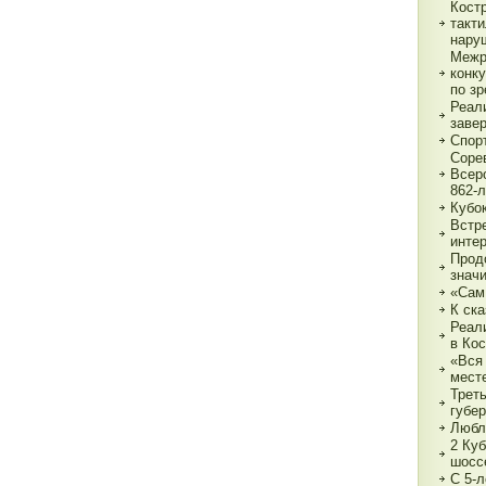
Кост
такт
нару
Межр
конк
по з
Реали
заве
Спор
Соре
Всер
862-л
Кубо
Встре
интер
Прод
знач
«Сам
К ска
Реал
в Ко
«Вся 
мест
Трет
губе
Любл
2 Куб
шосс
С 5-