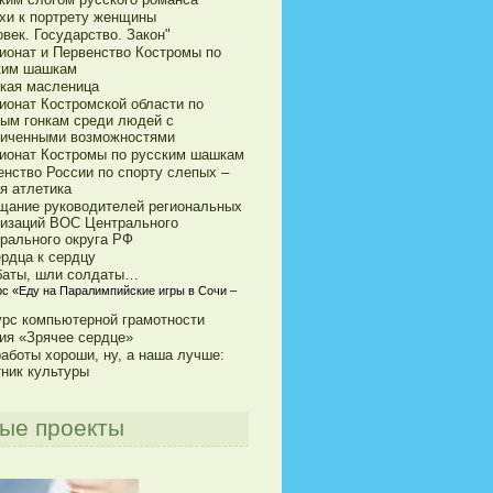
хи к портрету женщины
век. Государство. Закон"
ионат и Первенство Костромы по
ким шашкам
кая масленица
ионат Костромской области по
ым гонкам среди людей с
ниченными возможностями
ионат Костромы по русским шашкам
енство России по спорту слепых –
я атлетика
щание руководителей региональных
низаций ВОС Центрального
рального округа РФ
ердца к сердцу
баты, шли солдаты…
рс «Еду на Паралимпийские игры в Сочи –
урс компьютерной грамотности
ия «Зрячее сердце»
аботы хороши, ну, а наша лучше:
тник культуры
ые проекты