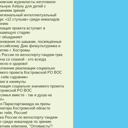
ромские журналисты изготовили
ильную Азбуку для детей с
шением зрения
егиональный интеллектуальный
урс «12 стульев» среди инвалидов
рению
зация проекта вступает в
ршающую стадию
т объединяет
внования по шашкам, посвящённые
оссийскому Дню физкультурника и
етию г. Костромы
к России по велоспорту-тандем-трек
ча со сказкой - это всегда
есно и здорово!
олжение реализации социально
имого проекта Костромской РО ВОС
 себе садовник»
зке в каникулы
изация социально значимого проекта
стромской РО ВОС
семья вместе - так и душа на
е!»
ья Параспартакиада на призы
рнатора Костромской области
ю тебя, Россия!
ка России по велоспорту-тандем-
е среди инвалидов по зрению
летним юбилеем, "Оптимисты"!