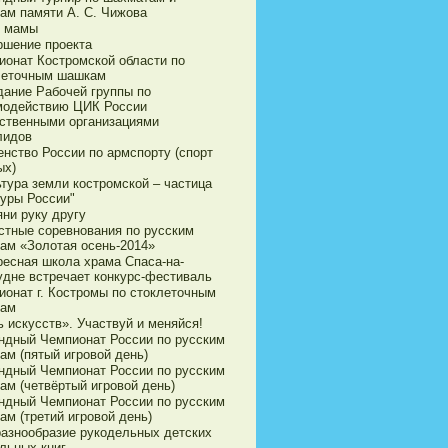
ам памяти А. С. Чижова
 мамы
ршение проекта
ионат Костромской области по
леточным шашкам
дание Рабочей группы по
модействию ЦИК России
ственными организациями
лидов
енство России по армспорту (спорт
ых)
ьтура земли костромской – частица
туры России"
яни руку другу
стные соревнования по русским
ам «Золотая осень-2014»
ресная школа храма Спаса-на-
удне встречает конкурс-фестиваль
ионат г. Костромы по стоклеточным
ам
 искусств». Участвуй и меняйся!
ндный Чемпионат России по русским
ам (пятый игровой день)
ндный Чемпионат России по русским
ам (четвёртый игровой день)
ндный Чемпионат России по русским
ам (третий игровой день)
разнообразие рукодельных детских
льных книг