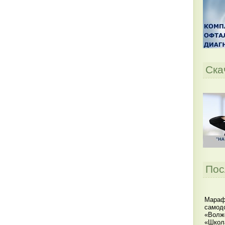
Ска
Пос
Мараф
самодо
«Волжс
«Школ