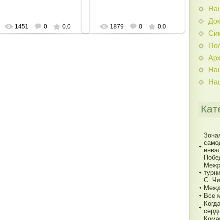
На
До
1451
0
0.0
1879
0
0.0
Си
По
Ар
На
На
Кат
Зона
само
инва
Побе
Межр
турн
С. Ч
Межд
Все 
Когд
серд
Кома