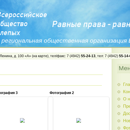
 региональная общественная организация
 Ленина, д. 100 «А» (
на карте
), тел/факс: 7 (4942)
55-24-13
, тел: 7 (4942)
55-14-
Ме
Гла
Ко
ография 3
Фотография 2
О н
Пр
Дос
10.02.2014
10.02.2014
Нов
Admin
Admin
Фо