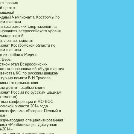
без правил
й цветок
лашаем!
ндный Чемпионат г. Костромы по
ким шашкам
хи костромских спортсменов на
внованиях всероссийского уровня
имали гостей
е, ловкие, смелые
ионат Костромской области по
ким шашкам
дник любви к Родине
к Веры
стной этап Всероссийских
ндных соревнований «Чудо-шашки»
рвенства КО по русским шашкам
-турнир памяти В.Н.Трусова
ницы тактильных книг
ым детям - особые книги
ионат России по русским шашкам
т слепых)
тные конференции в МО ВОС
ромской области 2014 года
показ фильма «Гагарин. Первый в
осе»
еждународная специализированная
авка «Реабилитация. Доступная
а-2014»
ким слогом русского романса