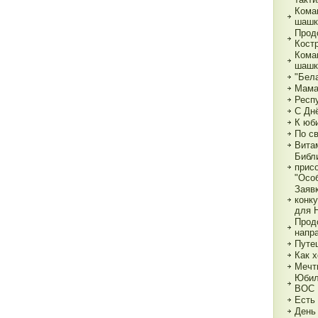
Кома
шашк
Прод
Кост
Кома
шашк
"Бела
Мама,
Респ
С Дн
К юб
По с
Вита
Библ
прис
"Особ
Заяв
конк
для 
Прод
напр
Путе
Как х
Мечт
Юбил
ВОС
Есть
День