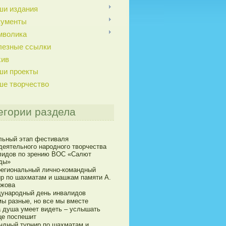
ши издания
кументы
мволика
лезные ссылки
хив
ши проекты
ше творчество
егории раздела
льный этап фестиваля
деятельного народного творчества
лидов по зрению ВОС «Салют
ды»
егиональный лично-командный
ир по шахматам и шашкам памяти А.
ижова
ународный день инвалидов
мы разные, но все мы вместе
а душа умеет видеть – услышать
це поспешит
ндный турнир по шахматам и