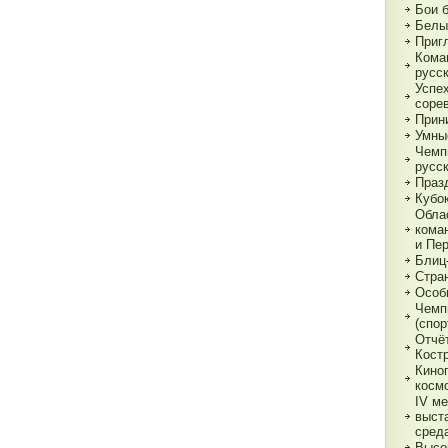
Бои 
Белы
Приг
Кома
русс
Успе
соре
Прин
Умны
Чемп
русс
Праз
Кубо
Обла
кома
и Пе
Блиц
Стра
Особ
Чемп
(спор
Отчё
Кост
Кино
косм
IV м
выст
сред
Высо