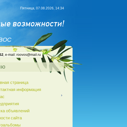
Пятница, 07.08.2026, 14:34
 ВОС
62
, e-mail: roovos@mail.ru
ню
вная страница
нтактная информация
ас
едприятия
ка объявлений
ости сайта
тоальбомы