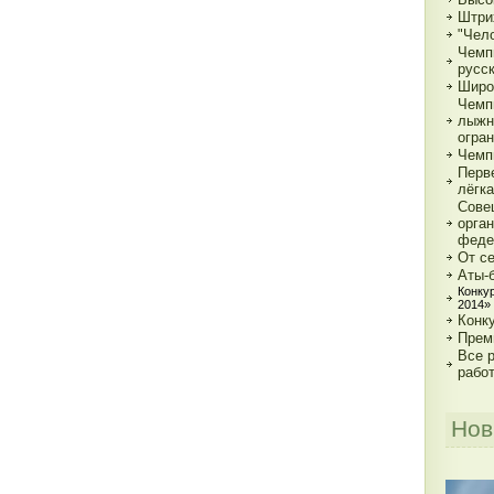
Штри
"Чело
Чемп
русс
Широ
Чемп
лыжн
огра
Чемп
Перв
лёгка
Сове
орга
феде
От с
Аты-
Конку
2014»
Конк
Прем
Все р
рабо
Нов