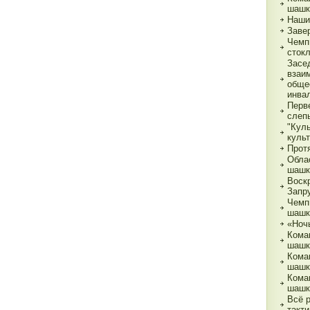
шашк
Наши
Заве
Чемп
сток
Засе
взаи
обще
инва
Перв
слеп
"Кул
куль
Прот
Обла
шашк
Воск
Запр
Чемп
шашк
«Ночь
Кома
шашк
Кома
шашк
Кома
шашк
Всё 
такти