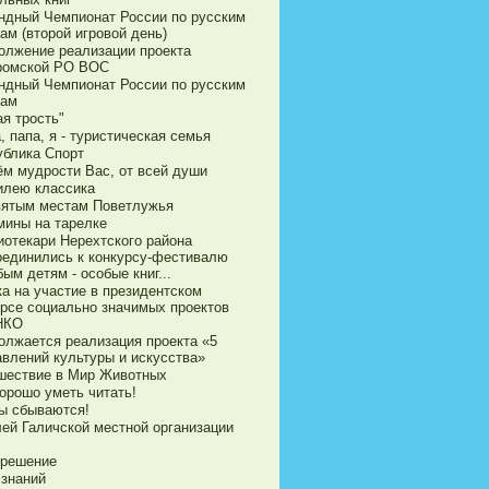
ндный Чемпионат России по русским
ам (второй игровой день)
олжение реализации проекта
ромской РО ВОС
ндный Чемпионат России по русским
ам
я трость"
 папа, я - туристическая семья
ублика Спорт
ём мудрости Вас, от всей души
илею классика
вятым местам Поветлужья
мины на тарелке
иотекари Нерехтского района
оединились к конкурсу-фестивалю
ым детям - особые книг...
ка на участие в президентском
урсе социально значимых проектов
НКО
олжается реализация проекта «5
авлений культуры и искусства»
шествие в Мир Животных
орошо уметь читать!
ы сбываются!
ей Галичской местной организации
 решение
 знаний