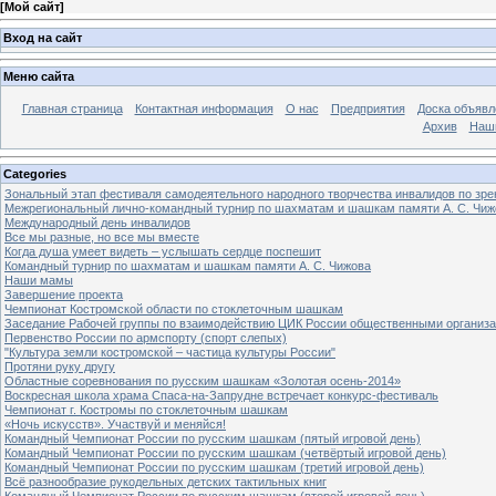
[
Мой сайт
]
Вход на сайт
Меню сайта
Главная страница
Контактная информация
О нас
Предприятия
Доска объявл
Архив
Наш
Categories
Зональный этап фестиваля самодеятельного народного творчества инвалидов по з
Межрегиональный лично-командный турнир по шахматам и шашкам памяти А. С. Чиж
Международный день инвалидов
Все мы разные, но все мы вместе
Когда душа умеет видеть – услышать сердце поспешит
Командный турнир по шахматам и шашкам памяти А. С. Чижова
Наши мамы
Завершение проекта
Чемпионат Костромской области по стоклеточным шашкам
Заседание Рабочей группы по взаимодействию ЦИК России общественными организ
Первенство России по армспорту (спорт слепых)
"Культура земли костромской – частица культуры России"
Протяни руку другу
Областные соревнования по русским шашкам «Золотая осень-2014»
Воскресная школа храма Спаса-на-Запрудне встречает конкурс-фестиваль
Чемпионат г. Костромы по стоклеточным шашкам
«Ночь искусств». Участвуй и меняйся!
Командный Чемпионат России по русским шашкам (пятый игровой день)
Командный Чемпионат России по русским шашкам (четвёртый игровой день)
Командный Чемпионат России по русским шашкам (третий игровой день)
Всё разнообразие рукодельных детских тактильных книг
Командный Чемпионат России по русским шашкам (второй игровой день)