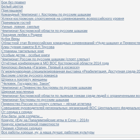
Бои без правил
Белый цветок
Приглашаем!
Командный Чемпионат г. Костромы по русским шашкам
Успехи костромских спортсменов на соревнованиях всероссийского уровня
Принимали гостей
Умные, ловкие, смелые
Чемпионат Костромской области по русским шашкам
Праздник любви к Родине
Кубок Веры
Областной этап Всероссийских командных соревнований «Чудо-шашки» и Первенст
Блиц-турнир памяти В.Н.Трусова
Страницы тактильных книг
Особым детям - особые книги
Чемпионат России по русским шашкам (спорт слепых)
Отчётные конференции в МО ВОС Костромской области 2014 года
Кинопоказ фильма «Гагарин. Первый в космосе»
IV международная специализированная выставка «Реабилитация. Доступная среда-2
Высоким слогом русского романса
Штрихи к портрету женщины
"Человек. Государство. Закон"
Чемпионат и Первенство Костромы по русским шашкам
Широкая масленица
Чемпионат Костромской области по лыжным гонкам среди людей с ограниченными в
Чемпионат Костромы по русским шашкам
Первенство России по спорту слепых – лёгкая атлетика
Совещание руководителей региональных организаций ВОС Центрального федерально
От сердца к сердцу
Аты-баты, шли солдаты…
Конкурс «Еду на Паралимпийские игры в Сочи – 2014»
Конкурс компьютерной грамотности
Премия «Зрячее сердце»
Все работы хороши, ну, а наша лучше: работник культуры