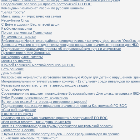
Продолжение реализации проекта Костромской РО ВОС
Командный Чемпионат России по русским шашкам
"Белая трость"
Мама, папа, я - туристическая семья
Республика Спорт
С Днём мудрости Вас, от всей души
К юбилею классика
По святым местам Поветлужья
Витамины на тарелке
Библиотекари Нерехтского района присоединились к конкурсу-фестивалю "Особым дет
Заявка на участие в президентском конкурсе социально значимых проектов для НКО
Продолжается реализация проекта «5 направлений культуры и искусства»
Путешествие в Мир Животных
Как хорошо уметь читать!
Мечты сбываются!
Юбилей Галичской местной организации ВОС
Есть решение
День знаний
Костромские журналисты изготовили тактильную Азбуку для детей с нарушением зре
Межрегиональный интеллектуальный конкурс «12 стульев» среди инвалидов по зрен
Реализация проекта вступает в завершающую стадию
Спорт объединяет
Соревнования по шашкам, посвящённые Всероссийскому Дню физкультурника и 862-
Кубок России по велоспорту-тандем-трек
Встреча со сказкой - это всегда интересно и здорово!
Продолжение реализации социально значимого проекта Костромской РО ВОС
«Сам себе садовник»
К сказке в каникулы
Реализация социально значимого проекта в Костромской РО ВОС
«Вся семья вместе - так и душа на месте!»
Третья Параспартакиада на призы губернатора Костромской области
Люблю тебя, Россия!
2 Кубка России по велоспорту-тандем-шоссе среди инвалидов по зрению
С 5-летним юбилеем, "Оптимисты"!