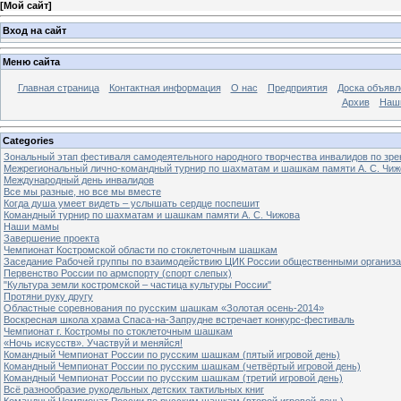
[
Мой сайт
]
Вход на сайт
Меню сайта
Главная страница
Контактная информация
О нас
Предприятия
Доска объявл
Архив
Наш
Categories
Зональный этап фестиваля самодеятельного народного творчества инвалидов по з
Межрегиональный лично-командный турнир по шахматам и шашкам памяти А. С. Чиж
Международный день инвалидов
Все мы разные, но все мы вместе
Когда душа умеет видеть – услышать сердце поспешит
Командный турнир по шахматам и шашкам памяти А. С. Чижова
Наши мамы
Завершение проекта
Чемпионат Костромской области по стоклеточным шашкам
Заседание Рабочей группы по взаимодействию ЦИК России общественными организ
Первенство России по армспорту (спорт слепых)
"Культура земли костромской – частица культуры России"
Протяни руку другу
Областные соревнования по русским шашкам «Золотая осень-2014»
Воскресная школа храма Спаса-на-Запрудне встречает конкурс-фестиваль
Чемпионат г. Костромы по стоклеточным шашкам
«Ночь искусств». Участвуй и меняйся!
Командный Чемпионат России по русским шашкам (пятый игровой день)
Командный Чемпионат России по русским шашкам (четвёртый игровой день)
Командный Чемпионат России по русским шашкам (третий игровой день)
Всё разнообразие рукодельных детских тактильных книг
Командный Чемпионат России по русским шашкам (второй игровой день)