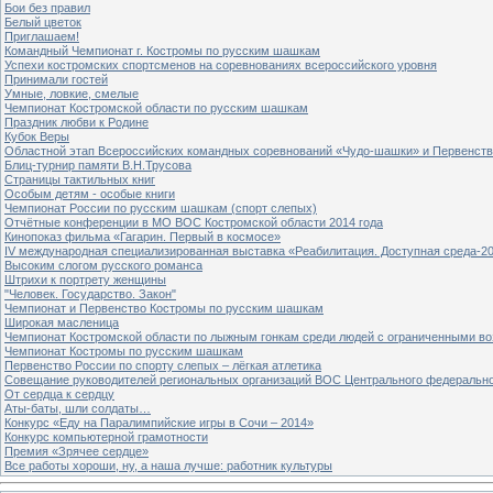
Бои без правил
Белый цветок
Приглашаем!
Командный Чемпионат г. Костромы по русским шашкам
Успехи костромских спортсменов на соревнованиях всероссийского уровня
Принимали гостей
Умные, ловкие, смелые
Чемпионат Костромской области по русским шашкам
Праздник любви к Родине
Кубок Веры
Областной этап Всероссийских командных соревнований «Чудо-шашки» и Первенст
Блиц-турнир памяти В.Н.Трусова
Страницы тактильных книг
Особым детям - особые книги
Чемпионат России по русским шашкам (спорт слепых)
Отчётные конференции в МО ВОС Костромской области 2014 года
Кинопоказ фильма «Гагарин. Первый в космосе»
IV международная специализированная выставка «Реабилитация. Доступная среда-2
Высоким слогом русского романса
Штрихи к портрету женщины
"Человек. Государство. Закон"
Чемпионат и Первенство Костромы по русским шашкам
Широкая масленица
Чемпионат Костромской области по лыжным гонкам среди людей с ограниченными в
Чемпионат Костромы по русским шашкам
Первенство России по спорту слепых – лёгкая атлетика
Совещание руководителей региональных организаций ВОС Центрального федерально
От сердца к сердцу
Аты-баты, шли солдаты…
Конкурс «Еду на Паралимпийские игры в Сочи – 2014»
Конкурс компьютерной грамотности
Премия «Зрячее сердце»
Все работы хороши, ну, а наша лучше: работник культуры