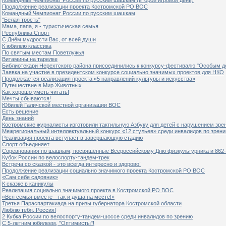
Продолжение реализации проекта Костромской РО ВОС
Командный Чемпионат России по русским шашкам
"Белая трость"
Мама, папа, я - туристическая семья
Республика Спорт
С Днём мудрости Вас, от всей души
К юбилею классика
По святым местам Поветлужья
Витамины на тарелке
Библиотекари Нерехтского района присоединились к конкурсу-фестивалю "Особым дет
Заявка на участие в президентском конкурсе социально значимых проектов для НКО
Продолжается реализация проекта «5 направлений культуры и искусства»
Путешествие в Мир Животных
Как хорошо уметь читать!
Мечты сбываются!
Юбилей Галичской местной организации ВОС
Есть решение
День знаний
Костромские журналисты изготовили тактильную Азбуку для детей с нарушением зре
Межрегиональный интеллектуальный конкурс «12 стульев» среди инвалидов по зрен
Реализация проекта вступает в завершающую стадию
Спорт объединяет
Соревнования по шашкам, посвящённые Всероссийскому Дню физкультурника и 862-
Кубок России по велоспорту-тандем-трек
Встреча со сказкой - это всегда интересно и здорово!
Продолжение реализации социально значимого проекта Костромской РО ВОС
«Сам себе садовник»
К сказке в каникулы
Реализация социально значимого проекта в Костромской РО ВОС
«Вся семья вместе - так и душа на месте!»
Третья Параспартакиада на призы губернатора Костромской области
Люблю тебя, Россия!
2 Кубка России по велоспорту-тандем-шоссе среди инвалидов по зрению
С 5-летним юбилеем, "Оптимисты"!