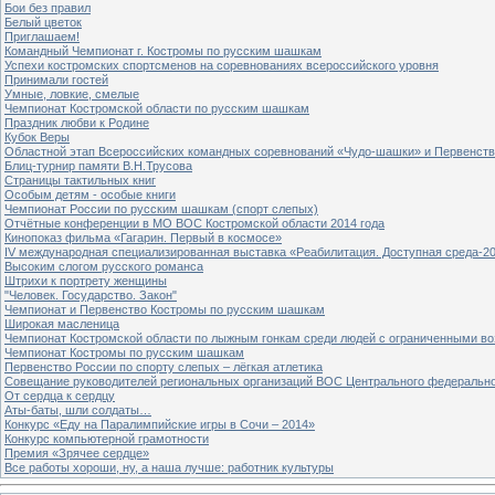
Бои без правил
Белый цветок
Приглашаем!
Командный Чемпионат г. Костромы по русским шашкам
Успехи костромских спортсменов на соревнованиях всероссийского уровня
Принимали гостей
Умные, ловкие, смелые
Чемпионат Костромской области по русским шашкам
Праздник любви к Родине
Кубок Веры
Областной этап Всероссийских командных соревнований «Чудо-шашки» и Первенст
Блиц-турнир памяти В.Н.Трусова
Страницы тактильных книг
Особым детям - особые книги
Чемпионат России по русским шашкам (спорт слепых)
Отчётные конференции в МО ВОС Костромской области 2014 года
Кинопоказ фильма «Гагарин. Первый в космосе»
IV международная специализированная выставка «Реабилитация. Доступная среда-2
Высоким слогом русского романса
Штрихи к портрету женщины
"Человек. Государство. Закон"
Чемпионат и Первенство Костромы по русским шашкам
Широкая масленица
Чемпионат Костромской области по лыжным гонкам среди людей с ограниченными в
Чемпионат Костромы по русским шашкам
Первенство России по спорту слепых – лёгкая атлетика
Совещание руководителей региональных организаций ВОС Центрального федерально
От сердца к сердцу
Аты-баты, шли солдаты…
Конкурс «Еду на Паралимпийские игры в Сочи – 2014»
Конкурс компьютерной грамотности
Премия «Зрячее сердце»
Все работы хороши, ну, а наша лучше: работник культуры