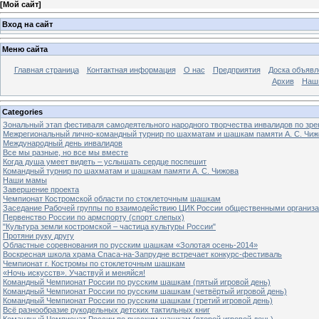
[
Мой сайт
]
Вход на сайт
Меню сайта
Главная страница
Контактная информация
О нас
Предприятия
Доска объявл
Архив
Наш
Categories
Зональный этап фестиваля самодеятельного народного творчества инвалидов по з
Межрегиональный лично-командный турнир по шахматам и шашкам памяти А. С. Чиж
Международный день инвалидов
Все мы разные, но все мы вместе
Когда душа умеет видеть – услышать сердце поспешит
Командный турнир по шахматам и шашкам памяти А. С. Чижова
Наши мамы
Завершение проекта
Чемпионат Костромской области по стоклеточным шашкам
Заседание Рабочей группы по взаимодействию ЦИК России общественными организ
Первенство России по армспорту (спорт слепых)
"Культура земли костромской – частица культуры России"
Протяни руку другу
Областные соревнования по русским шашкам «Золотая осень-2014»
Воскресная школа храма Спаса-на-Запрудне встречает конкурс-фестиваль
Чемпионат г. Костромы по стоклеточным шашкам
«Ночь искусств». Участвуй и меняйся!
Командный Чемпионат России по русским шашкам (пятый игровой день)
Командный Чемпионат России по русским шашкам (четвёртый игровой день)
Командный Чемпионат России по русским шашкам (третий игровой день)
Всё разнообразие рукодельных детских тактильных книг
Командный Чемпионат России по русским шашкам (второй игровой день)