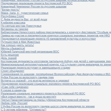
Продолжение реализации проекта Костромской РО ВОС
Командный Чемпионат России по русским шашкам
"Белая трость"
Мама, папа, я - туристическая семья
Республика Спорт
С Днём мудрости Вас, от всей души
К юбилею классика
По святым местам Поветлужья
Витамины на тарелке
Библиотекари Нерехтского района присоединились к конкурсу-фестивалю "Особым дет
Заявка на участие в президентском конкурсе социально значимых проектов для НКО
Продолжается реализация проекта «5 направлений культуры и искусства»
Путешествие в Мир Животных
Как хорошо уметь читать!
Мечты сбываются!
Юбилей Галичской местной организации ВОС
Есть решение
День знаний
Костромские журналисты изготовили тактильную Азбуку для детей с нарушением зре
Межрегиональный интеллектуальный конкурс «12 стульев» среди инвалидов по зрен
Реализация проекта вступает в завершающую стадию
Спорт объединяет
Соревнования по шашкам, посвящённые Всероссийскому Дню физкультурника и 862-
Кубок России по велоспорту-тандем-трек
Встреча со сказкой - это всегда интересно и здорово!
Продолжение реализации социально значимого проекта Костромской РО ВОС
«Сам себе садовник»
К сказке в каникулы
Реализация социально значимого проекта в Костромской РО ВОС
«Вся семья вместе - так и душа на месте!»
Третья Параспартакиада на призы губернатора Костромской области
Люблю тебя, Россия!
2 Кубка России по велоспорту-тандем-шоссе среди инвалидов по зрению
С 5-летним юбилеем, "Оптимисты"!