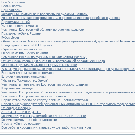
Бои без правил
Белый цветок
Приглашаем!
Командный Чемпионат г. Костромы по русским шашкам
Успехи костромских спортсменов на соревнованиях всероссийского уровня
Принимали гостей
Умные, ловкие, смелые
Чемпионат Костромской области по русским шашкам
Праздник любви к Родине
Кубок Веры
Областной этап Всероссийских командных соревнований «Чудо-шашки» и Первенст
Блиц-турнир памяти В.Н.Трусова
Страницы тактильных книг
Особым детям - особые книги
Чемпионат России по русским шашкам (спорт слепых)
Отчётные конференции в МО ВОС Костромской области 2014 года
Кинопоказ фильма «Гагарин. Первый в космосе»
IV международная специализированная выставка «Реабилитация. Доступная среда-2
Высоким слогом русского романса
Штрихи к портрету женщины
"Человек. Государство. Закон"
Чемпионат и Первенство Костромы по русским шашкам
Широкая масленица
Чемпионат Костромской области по лыжным гонкам среди людей с ограниченными в
Чемпионат Костромы по русским шашкам
Первенство России по спорту слепых – лёгкая атлетика
Совещание руководителей региональных организаций ВОС Центрального федерально
От сердца к сердцу
Аты-баты, шли солдаты…
Конкурс «Еду на Паралимпийские игры в Сочи – 2014»
Конкурс компьютерной грамотности
Премия «Зрячее сердце»
Все работы хороши, ну, а наша лучше: работник культуры