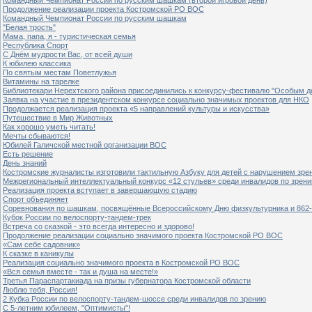
Продолжение реализации проекта Костромской РО ВОС
Командный Чемпионат России по русским шашкам
"Белая трость"
Мама, папа, я - туристическая семья
Республика Спорт
С Днём мудрости Вас, от всей души
К юбилею классика
По святым местам Поветлужья
Витамины на тарелке
Библиотекари Нерехтского района присоединились к конкурсу-фестивалю "Особым дет
Заявка на участие в президентском конкурсе социально значимых проектов для НКО
Продолжается реализация проекта «5 направлений культуры и искусства»
Путешествие в Мир Животных
Как хорошо уметь читать!
Мечты сбываются!
Юбилей Галичской местной организации ВОС
Есть решение
День знаний
Костромские журналисты изготовили тактильную Азбуку для детей с нарушением зре
Межрегиональный интеллектуальный конкурс «12 стульев» среди инвалидов по зрен
Реализация проекта вступает в завершающую стадию
Спорт объединяет
Соревнования по шашкам, посвящённые Всероссийскому Дню физкультурника и 862-
Кубок России по велоспорту-тандем-трек
Встреча со сказкой - это всегда интересно и здорово!
Продолжение реализации социально значимого проекта Костромской РО ВОС
«Сам себе садовник»
К сказке в каникулы
Реализация социально значимого проекта в Костромской РО ВОС
«Вся семья вместе - так и душа на месте!»
Третья Параспартакиада на призы губернатора Костромской области
Люблю тебя, Россия!
2 Кубка России по велоспорту-тандем-шоссе среди инвалидов по зрению
С 5-летним юбилеем, "Оптимисты"!