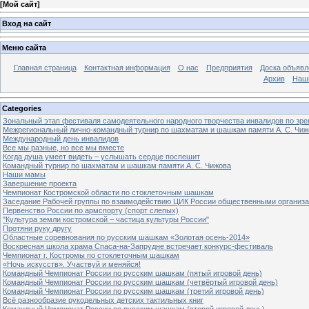
[
Мой сайт
]
Вход на сайт
Меню сайта
Главная страница
Контактная информация
О нас
Предприятия
Доска объявл
Архив
Наш
Categories
Зональный этап фестиваля самодеятельного народного творчества инвалидов по з
Межрегиональный лично-командный турнир по шахматам и шашкам памяти А. С. Чиж
Международный день инвалидов
Все мы разные, но все мы вместе
Когда душа умеет видеть – услышать сердце поспешит
Командный турнир по шахматам и шашкам памяти А. С. Чижова
Наши мамы
Завершение проекта
Чемпионат Костромской области по стоклеточным шашкам
Заседание Рабочей группы по взаимодействию ЦИК России общественными организ
Первенство России по армспорту (спорт слепых)
"Культура земли костромской – частица культуры России"
Протяни руку другу
Областные соревнования по русским шашкам «Золотая осень-2014»
Воскресная школа храма Спаса-на-Запрудне встречает конкурс-фестиваль
Чемпионат г. Костромы по стоклеточным шашкам
«Ночь искусств». Участвуй и меняйся!
Командный Чемпионат России по русским шашкам (пятый игровой день)
Командный Чемпионат России по русским шашкам (четвёртый игровой день)
Командный Чемпионат России по русским шашкам (третий игровой день)
Всё разнообразие рукодельных детских тактильных книг
Командный Чемпионат России по русским шашкам (второй игровой день)