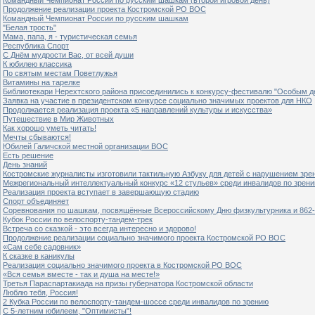
Продолжение реализации проекта Костромской РО ВОС
Командный Чемпионат России по русским шашкам
"Белая трость"
Мама, папа, я - туристическая семья
Республика Спорт
С Днём мудрости Вас, от всей души
К юбилею классика
По святым местам Поветлужья
Витамины на тарелке
Библиотекари Нерехтского района присоединились к конкурсу-фестивалю "Особым дет
Заявка на участие в президентском конкурсе социально значимых проектов для НКО
Продолжается реализация проекта «5 направлений культуры и искусства»
Путешествие в Мир Животных
Как хорошо уметь читать!
Мечты сбываются!
Юбилей Галичской местной организации ВОС
Есть решение
День знаний
Костромские журналисты изготовили тактильную Азбуку для детей с нарушением зре
Межрегиональный интеллектуальный конкурс «12 стульев» среди инвалидов по зрен
Реализация проекта вступает в завершающую стадию
Спорт объединяет
Соревнования по шашкам, посвящённые Всероссийскому Дню физкультурника и 862-
Кубок России по велоспорту-тандем-трек
Встреча со сказкой - это всегда интересно и здорово!
Продолжение реализации социально значимого проекта Костромской РО ВОС
«Сам себе садовник»
К сказке в каникулы
Реализация социально значимого проекта в Костромской РО ВОС
«Вся семья вместе - так и душа на месте!»
Третья Параспартакиада на призы губернатора Костромской области
Люблю тебя, Россия!
2 Кубка России по велоспорту-тандем-шоссе среди инвалидов по зрению
С 5-летним юбилеем, "Оптимисты"!