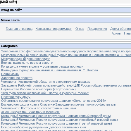
[
Мой сайт
]
Вход на сайт
Меню сайта
Главная страница
Контактная информация
О нас
Предприятия
Доска объявл
Архив
Наш
Categories
Зональный этап фестиваля самодеятельного народного творчества инвалидов по з
Межрегиональный лично-командный турнир по шахматам и шашкам памяти А. С. Чиж
Международный день инвалидов
Все мы разные, но все мы вместе
Когда душа умеет видеть – услышать сердце поспешит
Командный турнир по шахматам и шашкам памяти А. С. Чижова
Наши мамы
Завершение проекта
Чемпионат Костромской области по стоклеточным шашкам
Заседание Рабочей группы по взаимодействию ЦИК России общественными организ
Первенство России по армспорту (спорт слепых)
"Культура земли костромской – частица культуры России"
Протяни руку другу
Областные соревнования по русским шашкам «Золотая осень-2014»
Воскресная школа храма Спаса-на-Запрудне встречает конкурс-фестиваль
Чемпионат г. Костромы по стоклеточным шашкам
«Ночь искусств». Участвуй и меняйся!
Командный Чемпионат России по русским шашкам (пятый игровой день)
Командный Чемпионат России по русским шашкам (четвёртый игровой день)
Командный Чемпионат России по русским шашкам (третий игровой день)
Всё разнообразие рукодельных детских тактильных книг
Командный Чемпионат России по русским шашкам (второй игровой день)