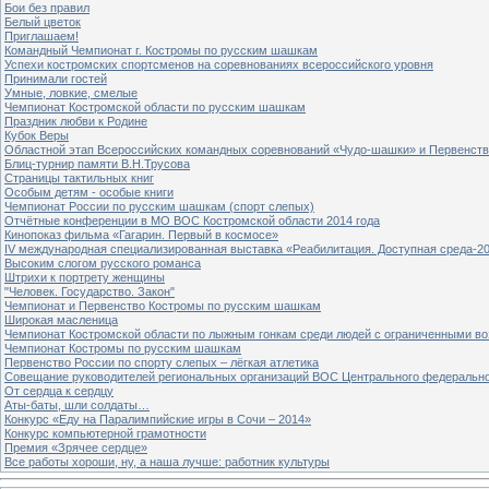
Бои без правил
Белый цветок
Приглашаем!
Командный Чемпионат г. Костромы по русским шашкам
Успехи костромских спортсменов на соревнованиях всероссийского уровня
Принимали гостей
Умные, ловкие, смелые
Чемпионат Костромской области по русским шашкам
Праздник любви к Родине
Кубок Веры
Областной этап Всероссийских командных соревнований «Чудо-шашки» и Первенст
Блиц-турнир памяти В.Н.Трусова
Страницы тактильных книг
Особым детям - особые книги
Чемпионат России по русским шашкам (спорт слепых)
Отчётные конференции в МО ВОС Костромской области 2014 года
Кинопоказ фильма «Гагарин. Первый в космосе»
IV международная специализированная выставка «Реабилитация. Доступная среда-2
Высоким слогом русского романса
Штрихи к портрету женщины
"Человек. Государство. Закон"
Чемпионат и Первенство Костромы по русским шашкам
Широкая масленица
Чемпионат Костромской области по лыжным гонкам среди людей с ограниченными в
Чемпионат Костромы по русским шашкам
Первенство России по спорту слепых – лёгкая атлетика
Совещание руководителей региональных организаций ВОС Центрального федерально
От сердца к сердцу
Аты-баты, шли солдаты…
Конкурс «Еду на Паралимпийские игры в Сочи – 2014»
Конкурс компьютерной грамотности
Премия «Зрячее сердце»
Все работы хороши, ну, а наша лучше: работник культуры