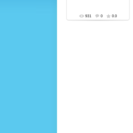
931
0
0.0