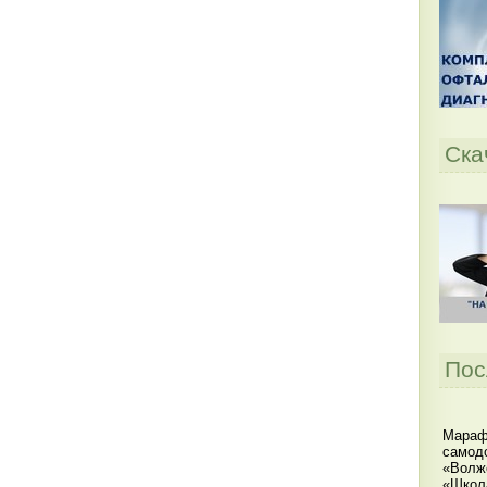
Ска
Пос
Мараф
самодо
«Волжс
«Школ