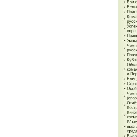
Бои 
Белы
Приг
Кома
русс
Успе
соре
Прин
Умны
Чемп
русс
Праз
Кубо
Обла
кома
и Пе
Блиц
Стра
Особ
Чемп
(спор
Отчё
Кост
Кино
косм
IV м
выст
сред
Высо