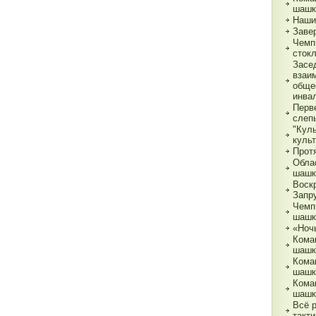
шашк
Наши
Заве
Чемп
сток
Засе
взаи
обще
инва
Перв
слеп
"Кул
куль
Прот
Обла
шашк
Воск
Запр
Чемп
шашк
«Ночь
Кома
шашк
Кома
шашк
Кома
шашк
Всё 
такти