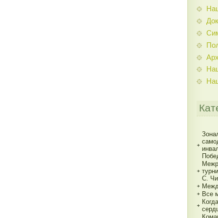
На
До
Си
По
Ар
На
На
Кат
Зона
само
инва
Побе
Межр
турн
С. Ч
Межд
Все 
Когд
серд
Кома