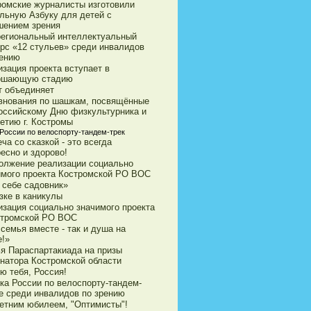
ромские журналисты изготовили
ильную Азбуку для детей с
шением зрения
егиональный интеллектуальный
урс «12 стульев» среди инвалидов
рению
зация проекта вступает в
ршающую стадию
т объединяет
внования по шашкам, посвящённые
оссийскому Дню физкультурника и
етию г. Костромы
 России по велоспорту-тандем-трек
ча со сказкой - это всегда
есно и здорово!
олжение реализации социально
имого проекта Костромской РО ВОС
 себе садовник»
зке в каникулы
изация социально значимого проекта
стромской РО ВОС
семья вместе - так и душа на
е!»
ья Параспартакиада на призы
рнатора Костромской области
ю тебя, Россия!
ка России по велоспорту-тандем-
е среди инвалидов по зрению
летним юбилеем, "Оптимисты"!