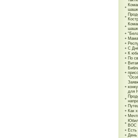
Кома
шашк
Прод
Кост
Кома
шашк
"Бела
Мама,
Респ
С Дн
К юб
По с
Вита
Библ
прис
"Особ
Заяв
конк
для 
Прод
напр
Путе
Как х
Мечт
Юбил
ВОС
Есть
День