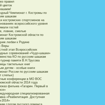
без правил
й цветок
лашаем!
ндный Чемпионат г. Костромы по
ким шашкам
хи костромских спортсменов на
внованиях всероссийского уровня
имали гостей
е, ловкие, смелые
ионат Костромской области по
ким шашкам
дник любви к Родине
к Веры
стной этап Всероссийских
ндных соревнований «Чудо-шашки»
рвенства КО по русским шашкам
-турнир памяти В.Н.Трусова
ницы тактильных книг
ым детям - особые книги
ионат России по русским шашкам
т слепых)
тные конференции в МО ВОС
ромской области 2014 года
показ фильма «Гагарин. Первый в
осе»
еждународная специализированная
авка «Реабилитация. Доступная
а-2014»
ким слогом русского романса