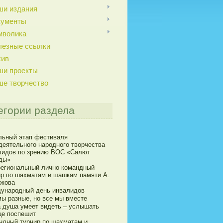
ши издания
кументы
мволика
лезные ссылки
хив
ши проекты
ше творчество
егории раздела
льный этап фестиваля
деятельного народного творчества
лидов по зрению ВОС «Салют
ды»
егиональный лично-командный
ир по шахматам и шашкам памяти А.
ижова
ународный день инвалидов
мы разные, но все мы вместе
а душа умеет видеть – услышать
це поспешит
ндный турнир по шахматам и