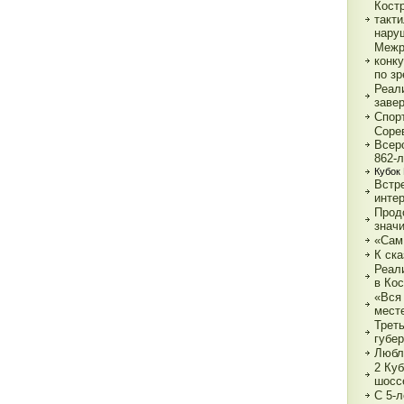
Кост
такт
нару
Межр
конк
по з
Реали
заве
Спор
Соре
Всер
862-л
Кубок
Встре
интер
Прод
знач
«Сам
К ска
Реал
в Ко
«Вся 
мест
Трет
губе
Любл
2 Куб
шосс
С 5-