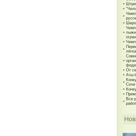
Штри
"Чело
Чемп
русс
Широ
Чемп
лыжн
огра
Чемп
Перв
лёгка
Сове
орга
феде
От с
Аты-
Конк
Сочи
Конк
Прем
Все р
рабо
Нов