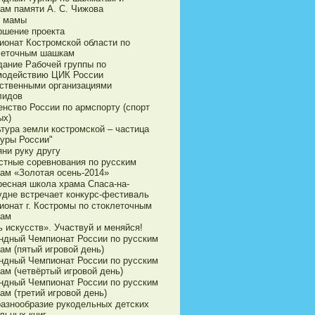
ам памяти А. С. Чижова
 мамы
ршение проекта
ионат Костромской области по
леточным шашкам
дание Рабочей группы по
модействию ЦИК России
ственными организациями
лидов
енство России по армспорту (спорт
ых)
ьтура земли костромской – частица
туры России"
яни руку другу
стные соревнования по русским
ам «Золотая осень-2014»
ресная школа храма Спаса-на-
удне встречает конкурс-фестиваль
ионат г. Костромы по стоклеточным
ам
 искусств». Участвуй и меняйся!
ндный Чемпионат России по русским
ам (пятый игровой день)
ндный Чемпионат России по русским
ам (четвёртый игровой день)
ндный Чемпионат России по русским
ам (третий игровой день)
разнообразие рукодельных детских
льных книг