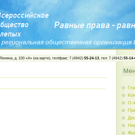
 региональная общественная организация
 Ленина, д. 100 «А» (
на карте
), тел/факс: 7 (4942)
55-24-13
, тел: 7 (4942)
55-14-
Ме
Гла
Ко
О н
Пр
Дос
Нов
Фо