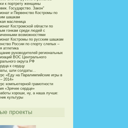
хи к портрету женщины
век. Государство. Закон"
ионат и Первенство Костромы по
ким шашкам
кая масленица
ионат Костромской области по
ым гонкам среди людей с
ниченными возможностями
ионат Костромы по русским шашкам
енство России по спорту слепых –
я атлетика
щание руководителей региональных
низаций ВОС Центрального
рального округа РФ
ердца к сердцу
баты, шли солдаты…
урс «Еду на Паралимпийские игры в
 – 2014»
урс компьютерной грамотности
ия «Зрячее сердце»
аботы хороши, ну, а наша лучше:
тник культуры
ые проекты