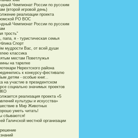
ндный Чемпионат России по русским
ам (второй игровой день)
олжение реализации проекта
ромской РО ВОС
ндный Чемпионат России по русским
ам
я трость"
 папа, я - туристическая семья
ублика Спорт
ём мудрости Вас, от всей души
илею классика
вятым местам Поветлужья
мины на тарелке
иотекари Нерехтского района
оединились к конкурсу-фестивалю
ым детям - особые книг...
ка на участие в президентском
урсе социально значимых проектов
НКО
олжается реализация проекта «5
авлений культуры и искусства»
шествие в Мир Животных
орошо уметь читать!
ы сбываются!
ей Галичской местной организации
 решение
 знаний