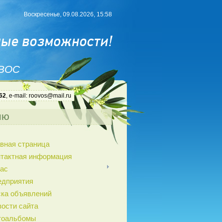
Воскресенье, 09.08.2026, 15:58
 ВОС
62
, e-mail: roovos@mail.ru
ню
вная страница
нтактная информация
ас
едприятия
ка объявлений
ости сайта
тоальбомы