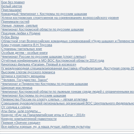
Бои без правил
Белый цветок
Приглашаем!
Командный Чемпионат г. Костромы по русским шашкам
Успехи костромских спортсменов на соревнованиях всероссийского уровня
Принимали гостей
Умные, ловкие, смелые
Чемпионат Костромской области по русским шашкам
Праздник любви к Родине
Кубок Веры
Областной этап Всероссийских командных соревнований «Чудо-шашки» и Первенст
Блиц-турнир памяти В.Н.Трусова
Страницы тактильных книг
Особым детям - особые книги
Чемпионат России по русским шашкам (спорт слепых)
Отчётные конференции в МО ВОС Костромской области 2014 года
Кинопоказ фильма «Гагарин. Первый в космосе»
IV международная специализированная выставка «Реабилитация. Доступная среда-2
Высоким слогом русского романса
Штрихи к портрету женщины
"Человек. Государство. Закон"
Чемпионат и Первенство Костромы по русским шашкам
Широкая масленица
Чемпионат Костромской области по лыжным гонкам среди людей с ограниченными в
Чемпионат Костромы по русским шашкам
Первенство России по спорту слепых – лёгкая атлетика
Совещание руководителей региональных организаций ВОС Центрального федерально
От сердца к сердцу
Аты-баты, шли солдаты…
Конкурс «Еду на Паралимпийские игры в Сочи – 2014»
Конкурс компьютерной грамотности
Премия «Зрячее сердце»
Все работы хороши, ну, а наша лучше: работник культуры