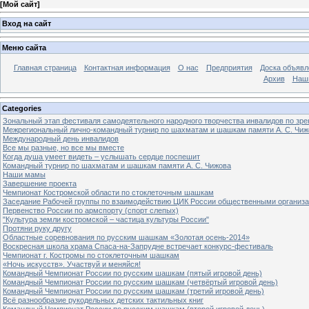
[
Мой сайт
]
Вход на сайт
Меню сайта
Главная страница
Контактная информация
О нас
Предприятия
Доска объявл
Архив
Наш
Categories
Зональный этап фестиваля самодеятельного народного творчества инвалидов по з
Межрегиональный лично-командный турнир по шахматам и шашкам памяти А. С. Чиж
Международный день инвалидов
Все мы разные, но все мы вместе
Когда душа умеет видеть – услышать сердце поспешит
Командный турнир по шахматам и шашкам памяти А. С. Чижова
Наши мамы
Завершение проекта
Чемпионат Костромской области по стоклеточным шашкам
Заседание Рабочей группы по взаимодействию ЦИК России общественными организ
Первенство России по армспорту (спорт слепых)
"Культура земли костромской – частица культуры России"
Протяни руку другу
Областные соревнования по русским шашкам «Золотая осень-2014»
Воскресная школа храма Спаса-на-Запрудне встречает конкурс-фестиваль
Чемпионат г. Костромы по стоклеточным шашкам
«Ночь искусств». Участвуй и меняйся!
Командный Чемпионат России по русским шашкам (пятый игровой день)
Командный Чемпионат России по русским шашкам (четвёртый игровой день)
Командный Чемпионат России по русским шашкам (третий игровой день)
Всё разнообразие рукодельных детских тактильных книг
Командный Чемпионат России по русским шашкам (второй игровой день)