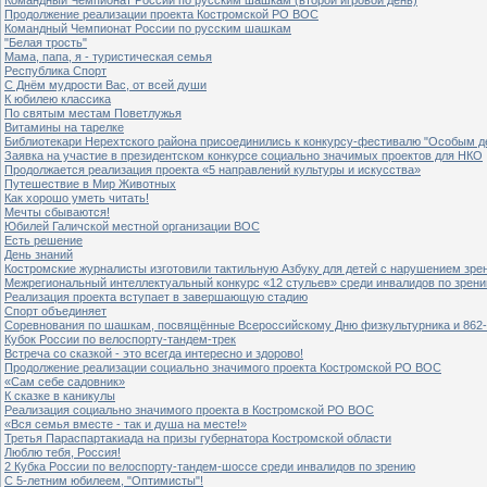
Продолжение реализации проекта Костромской РО ВОС
Командный Чемпионат России по русским шашкам
"Белая трость"
Мама, папа, я - туристическая семья
Республика Спорт
С Днём мудрости Вас, от всей души
К юбилею классика
По святым местам Поветлужья
Витамины на тарелке
Библиотекари Нерехтского района присоединились к конкурсу-фестивалю "Особым дет
Заявка на участие в президентском конкурсе социально значимых проектов для НКО
Продолжается реализация проекта «5 направлений культуры и искусства»
Путешествие в Мир Животных
Как хорошо уметь читать!
Мечты сбываются!
Юбилей Галичской местной организации ВОС
Есть решение
День знаний
Костромские журналисты изготовили тактильную Азбуку для детей с нарушением зре
Межрегиональный интеллектуальный конкурс «12 стульев» среди инвалидов по зрен
Реализация проекта вступает в завершающую стадию
Спорт объединяет
Соревнования по шашкам, посвящённые Всероссийскому Дню физкультурника и 862-
Кубок России по велоспорту-тандем-трек
Встреча со сказкой - это всегда интересно и здорово!
Продолжение реализации социально значимого проекта Костромской РО ВОС
«Сам себе садовник»
К сказке в каникулы
Реализация социально значимого проекта в Костромской РО ВОС
«Вся семья вместе - так и душа на месте!»
Третья Параспартакиада на призы губернатора Костромской области
Люблю тебя, Россия!
2 Кубка России по велоспорту-тандем-шоссе среди инвалидов по зрению
С 5-летним юбилеем, "Оптимисты"!