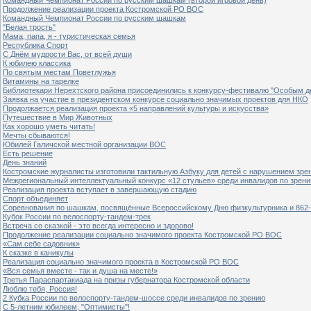
Продолжение реализации проекта Костромской РО ВОС
Командный Чемпионат России по русским шашкам
"Белая трость"
Мама, папа, я - туристическая семья
Республика Спорт
С Днём мудрости Вас, от всей души
К юбилею классика
По святым местам Поветлужья
Витамины на тарелке
Библиотекари Нерехтского района присоединились к конкурсу-фестивалю "Особым дет
Заявка на участие в президентском конкурсе социально значимых проектов для НКО
Продолжается реализация проекта «5 направлений культуры и искусства»
Путешествие в Мир Животных
Как хорошо уметь читать!
Мечты сбываются!
Юбилей Галичской местной организации ВОС
Есть решение
День знаний
Костромские журналисты изготовили тактильную Азбуку для детей с нарушением зре
Межрегиональный интеллектуальный конкурс «12 стульев» среди инвалидов по зрен
Реализация проекта вступает в завершающую стадию
Спорт объединяет
Соревнования по шашкам, посвящённые Всероссийскому Дню физкультурника и 862-
Кубок России по велоспорту-тандем-трек
Встреча со сказкой - это всегда интересно и здорово!
Продолжение реализации социально значимого проекта Костромской РО ВОС
«Сам себе садовник»
К сказке в каникулы
Реализация социально значимого проекта в Костромской РО ВОС
«Вся семья вместе - так и душа на месте!»
Третья Параспартакиада на призы губернатора Костромской области
Люблю тебя, Россия!
2 Кубка России по велоспорту-тандем-шоссе среди инвалидов по зрению
С 5-летним юбилеем, "Оптимисты"!