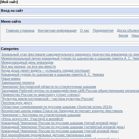
[
Мой сайт
]
Вход на сайт
Меню сайта
Главная страница
Контактная информация
О нас
Предприятия
Доска объявл
Архив
Наш
Categories
Зональный этап фестиваля самодеятельного народного творчества инвалидов по з
Межрегиональный лично-командный турнир по шахматам и шашкам памяти А. С. Чиж
Международный день инвалидов
Все мы разные, но все мы вместе
Когда душа умеет видеть – услышать сердце поспешит
Командный турнир по шахматам и шашкам памяти А. С. Чижова
Наши мамы
Завершение проекта
Чемпионат Костромской области по стоклеточным шашкам
Заседание Рабочей группы по взаимодействию ЦИК России общественными организ
Первенство России по армспорту (спорт слепых)
"Культура земли костромской – частица культуры России"
Протяни руку другу
Областные соревнования по русским шашкам «Золотая осень-2014»
Воскресная школа храма Спаса-на-Запрудне встречает конкурс-фестиваль
Чемпионат г. Костромы по стоклеточным шашкам
«Ночь искусств». Участвуй и меняйся!
Командный Чемпионат России по русским шашкам (пятый игровой день)
Командный Чемпионат России по русским шашкам (четвёртый игровой день)
Командный Чемпионат России по русским шашкам (третий игровой день)
Всё разнообразие рукодельных детских тактильных книг
Командный Чемпионат России по русским шашкам (второй игровой день)