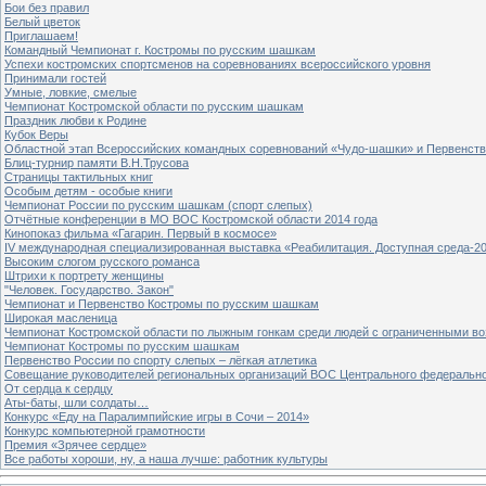
Бои без правил
Белый цветок
Приглашаем!
Командный Чемпионат г. Костромы по русским шашкам
Успехи костромских спортсменов на соревнованиях всероссийского уровня
Принимали гостей
Умные, ловкие, смелые
Чемпионат Костромской области по русским шашкам
Праздник любви к Родине
Кубок Веры
Областной этап Всероссийских командных соревнований «Чудо-шашки» и Первенст
Блиц-турнир памяти В.Н.Трусова
Страницы тактильных книг
Особым детям - особые книги
Чемпионат России по русским шашкам (спорт слепых)
Отчётные конференции в МО ВОС Костромской области 2014 года
Кинопоказ фильма «Гагарин. Первый в космосе»
IV международная специализированная выставка «Реабилитация. Доступная среда-2
Высоким слогом русского романса
Штрихи к портрету женщины
"Человек. Государство. Закон"
Чемпионат и Первенство Костромы по русским шашкам
Широкая масленица
Чемпионат Костромской области по лыжным гонкам среди людей с ограниченными в
Чемпионат Костромы по русским шашкам
Первенство России по спорту слепых – лёгкая атлетика
Совещание руководителей региональных организаций ВОС Центрального федерально
От сердца к сердцу
Аты-баты, шли солдаты…
Конкурс «Еду на Паралимпийские игры в Сочи – 2014»
Конкурс компьютерной грамотности
Премия «Зрячее сердце»
Все работы хороши, ну, а наша лучше: работник культуры