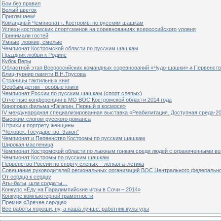
Бои без правил
Белый цветок
Приглашаем!
Командный Чемпионат г. Костромы по русским шашкам
Успехи костромских спортсменов на соревнованиях всероссийского уровня
Принимали гостей
Умные, ловкие, смелые
Чемпионат Костромской области по русским шашкам
Праздник любви к Родине
Кубок Веры
Областной этап Всероссийских командных соревнований «Чудо-шашки» и Первенст
Блиц-турнир памяти В.Н.Трусова
Страницы тактильных книг
Особым детям - особые книги
Чемпионат России по русским шашкам (спорт слепых)
Отчётные конференции в МО ВОС Костромской области 2014 года
Кинопоказ фильма «Гагарин. Первый в космосе»
IV международная специализированная выставка «Реабилитация. Доступная среда-2
Высоким слогом русского романса
Штрихи к портрету женщины
"Человек. Государство. Закон"
Чемпионат и Первенство Костромы по русским шашкам
Широкая масленица
Чемпионат Костромской области по лыжным гонкам среди людей с ограниченными в
Чемпионат Костромы по русским шашкам
Первенство России по спорту слепых – лёгкая атлетика
Совещание руководителей региональных организаций ВОС Центрального федерально
От сердца к сердцу
Аты-баты, шли солдаты…
Конкурс «Еду на Паралимпийские игры в Сочи – 2014»
Конкурс компьютерной грамотности
Премия «Зрячее сердце»
Все работы хороши, ну, а наша лучше: работник культуры