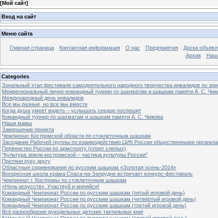
[
Мой сайт
]
Вход на сайт
Меню сайта
Главная страница
Контактная информация
О нас
Предприятия
Доска объявл
Архив
Наш
Categories
Зональный этап фестиваля самодеятельного народного творчества инвалидов по з
Межрегиональный лично-командный турнир по шахматам и шашкам памяти А. С. Чиж
Международный день инвалидов
Все мы разные, но все мы вместе
Когда душа умеет видеть – услышать сердце поспешит
Командный турнир по шахматам и шашкам памяти А. С. Чижова
Наши мамы
Завершение проекта
Чемпионат Костромской области по стоклеточным шашкам
Заседание Рабочей группы по взаимодействию ЦИК России общественными организ
Первенство России по армспорту (спорт слепых)
"Культура земли костромской – частица культуры России"
Протяни руку другу
Областные соревнования по русским шашкам «Золотая осень-2014»
Воскресная школа храма Спаса-на-Запрудне встречает конкурс-фестиваль
Чемпионат г. Костромы по стоклеточным шашкам
«Ночь искусств». Участвуй и меняйся!
Командный Чемпионат России по русским шашкам (пятый игровой день)
Командный Чемпионат России по русским шашкам (четвёртый игровой день)
Командный Чемпионат России по русским шашкам (третий игровой день)
Всё разнообразие рукодельных детских тактильных книг
Командный Чемпионат России по русским шашкам (второй игровой день)