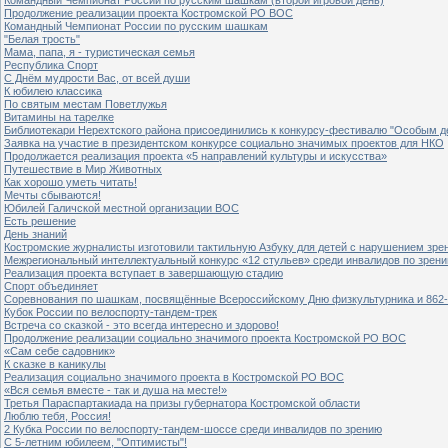
Продолжение реализации проекта Костромской РО ВОС
Командный Чемпионат России по русским шашкам
"Белая трость"
Мама, папа, я - туристическая семья
Республика Спорт
С Днём мудрости Вас, от всей души
К юбилею классика
По святым местам Поветлужья
Витамины на тарелке
Библиотекари Нерехтского района присоединились к конкурсу-фестивалю "Особым дет
Заявка на участие в президентском конкурсе социально значимых проектов для НКО
Продолжается реализация проекта «5 направлений культуры и искусства»
Путешествие в Мир Животных
Как хорошо уметь читать!
Мечты сбываются!
Юбилей Галичской местной организации ВОС
Есть решение
День знаний
Костромские журналисты изготовили тактильную Азбуку для детей с нарушением зре
Межрегиональный интеллектуальный конкурс «12 стульев» среди инвалидов по зрен
Реализация проекта вступает в завершающую стадию
Спорт объединяет
Соревнования по шашкам, посвящённые Всероссийскому Дню физкультурника и 862-
Кубок России по велоспорту-тандем-трек
Встреча со сказкой - это всегда интересно и здорово!
Продолжение реализации социально значимого проекта Костромской РО ВОС
«Сам себе садовник»
К сказке в каникулы
Реализация социально значимого проекта в Костромской РО ВОС
«Вся семья вместе - так и душа на месте!»
Третья Параспартакиада на призы губернатора Костромской области
Люблю тебя, Россия!
2 Кубка России по велоспорту-тандем-шоссе среди инвалидов по зрению
С 5-летним юбилеем, "Оптимисты"!