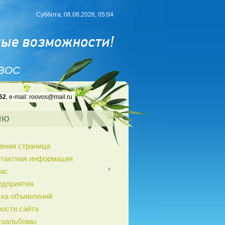
Суббота, 08.08.2026, 05:04
 ВОС
62
, e-mail: roovos@mail.ru
ню
вная страница
нтактная информация
ас
едприятия
ка объявлений
ости сайта
тоальбомы