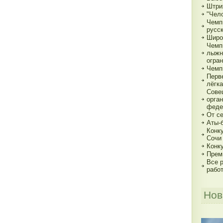
Штри
"Чело
Чемп
русс
Широ
Чемп
лыжн
огра
Чемп
Перв
лёгка
Сове
орга
феде
От с
Аты-
Конк
Сочи
Конк
Прем
Все р
рабо
Нов