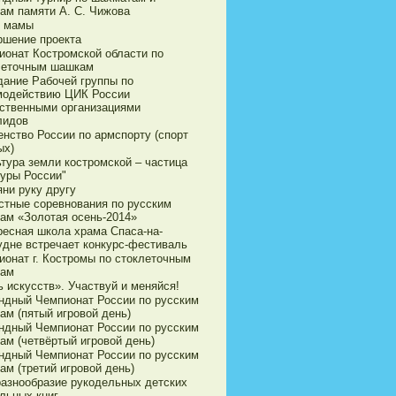
ам памяти А. С. Чижова
 мамы
ршение проекта
ионат Костромской области по
леточным шашкам
дание Рабочей группы по
модействию ЦИК России
ственными организациями
лидов
енство России по армспорту (спорт
ых)
ьтура земли костромской – частица
туры России"
яни руку другу
стные соревнования по русским
ам «Золотая осень-2014»
ресная школа храма Спаса-на-
удне встречает конкурс-фестиваль
ионат г. Костромы по стоклеточным
ам
 искусств». Участвуй и меняйся!
ндный Чемпионат России по русским
ам (пятый игровой день)
ндный Чемпионат России по русским
ам (четвёртый игровой день)
ндный Чемпионат России по русским
ам (третий игровой день)
разнообразие рукодельных детских
льных книг