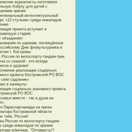
ромские журналисты изготовили
ильную Азбуку для детей с
шением зрения
егиональный интеллектуальный
урс «12 стульев» среди инвалидов
рению
зация проекта вступает в
ршающую стадию
т объединяет
внования по шашкам, посвящённые
оссийскому Дню физкультурника и
етию г. Костромы
к России по велоспорту-тандем-трек
ча со сказкой - это всегда
есно и здорово!
олжение реализации социально
имого проекта Костромской РО ВОС
 себе садовник»
зке в каникулы
изация социально значимого проекта
стромской РО ВОС
семья вместе - так и душа на
е!»
ья Параспартакиада на призы
рнатора Костромской области
ю тебя, Россия!
ка России по велоспорту-тандем-
е среди инвалидов по зрению
летним юбилеем, "Оптимисты"!