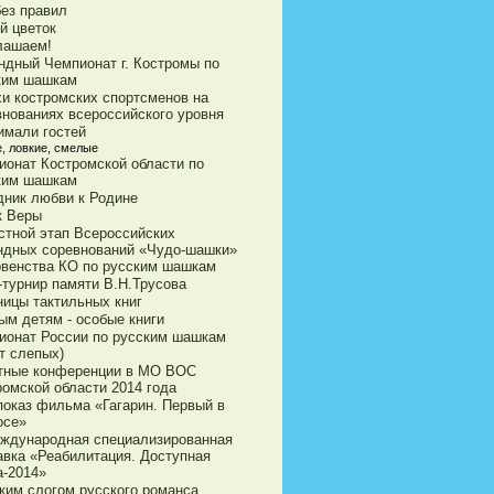
без правил
й цветок
лашаем!
ндный Чемпионат г. Костромы по
ким шашкам
хи костромских спортсменов на
внованиях всероссийского уровня
имали гостей
, ловкие, смелые
ионат Костромской области по
ким шашкам
дник любви к Родине
к Веры
стной этап Всероссийских
ндных соревнований «Чудо-шашки»
рвенства КО по русским шашкам
-турнир памяти В.Н.Трусова
ницы тактильных книг
ым детям - особые книги
ионат России по русским шашкам
т слепых)
тные конференции в МО ВОС
ромской области 2014 года
показ фильма «Гагарин. Первый в
осе»
еждународная специализированная
авка «Реабилитация. Доступная
а-2014»
ким слогом русского романса