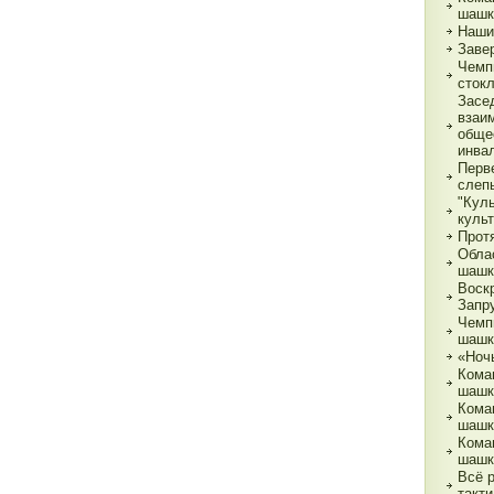
шашк
Наши
Заве
Чемп
сток
Засе
взаи
обще
инва
Перв
слеп
"Кул
куль
Прот
Обла
шашк
Воск
Запр
Чемп
шашк
«Ночь
Кома
шашк
Кома
шашк
Кома
шашк
Всё 
такти