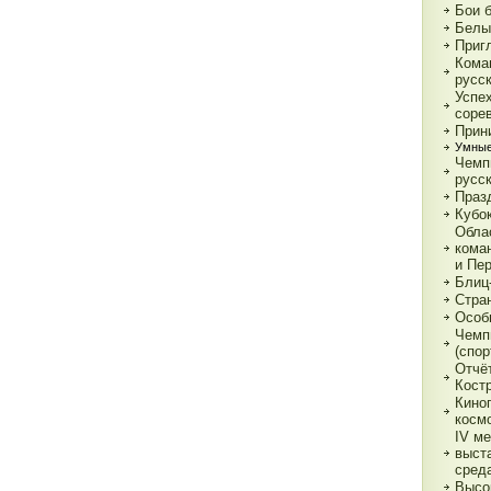
Бои 
Белы
Приг
Кома
русс
Успе
соре
Прин
Умные
Чемп
русс
Праз
Кубо
Обла
кома
и Пе
Блиц
Стра
Особ
Чемп
(спор
Отчё
Кост
Кино
косм
IV м
выст
сред
Высо