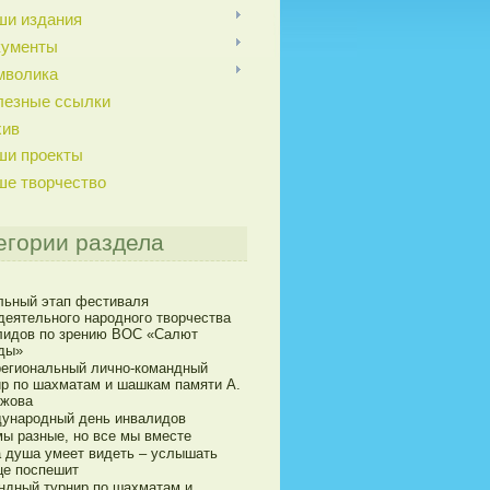
ши издания
кументы
мволика
лезные ссылки
хив
ши проекты
ше творчество
егории раздела
льный этап фестиваля
деятельного народного творчества
лидов по зрению ВОС «Салют
ды»
егиональный лично-командный
ир по шахматам и шашкам памяти А.
ижова
ународный день инвалидов
мы разные, но все мы вместе
а душа умеет видеть – услышать
це поспешит
ндный турнир по шахматам и