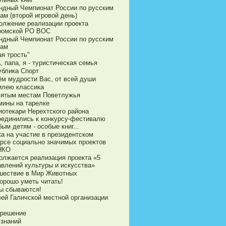
ндный Чемпионат России по русским
ам (второй игровой день)
олжение реализации проекта
ромской РО ВОС
ндный Чемпионат России по русским
ам
я трость"
 папа, я - туристическая семья
ублика Спорт
ём мудрости Вас, от всей души
илею классика
вятым местам Поветлужья
мины на тарелке
иотекари Нерехтского района
оединились к конкурсу-фестивалю
ым детям - особые книг...
ка на участие в президентском
урсе социально значимых проектов
НКО
олжается реализация проекта «5
авлений культуры и искусства»
шествие в Мир Животных
орошо уметь читать!
ы сбываются!
ей Галичской местной организации
 решение
 знаний