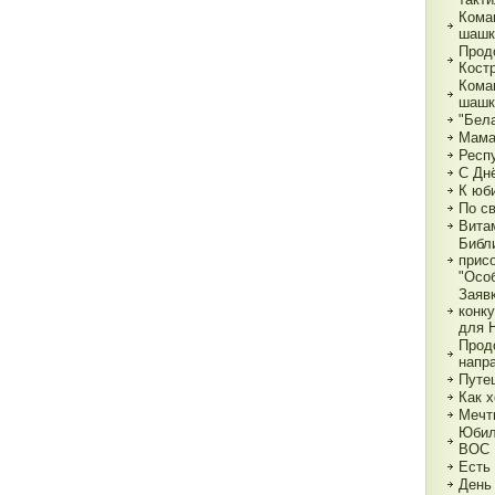
Кома
шашк
Прод
Кост
Кома
шашк
"Бела
Мама,
Респ
С Дн
К юб
По с
Вита
Библ
прис
"Особ
Заяв
конк
для 
Прод
напр
Путе
Как х
Мечт
Юбил
ВОС
Есть
День