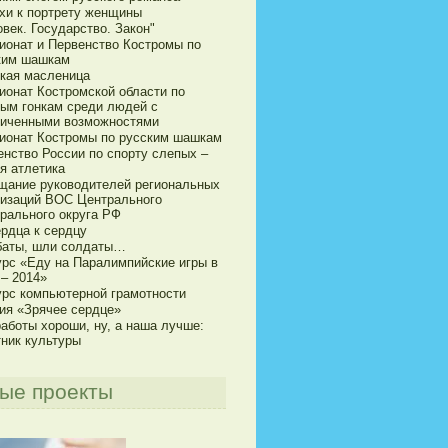
хи к портрету женщины
век. Государство. Закон"
ионат и Первенство Костромы по
ким шашкам
кая масленица
ионат Костромской области по
ым гонкам среди людей с
ниченными возможностями
ионат Костромы по русским шашкам
енство России по спорту слепых –
я атлетика
щание руководителей региональных
низаций ВОС Центрального
рального округа РФ
ердца к сердцу
баты, шли солдаты…
урс «Еду на Паралимпийские игры в
 – 2014»
урс компьютерной грамотности
ия «Зрячее сердце»
аботы хороши, ну, а наша лучше:
тник культуры
ые проекты