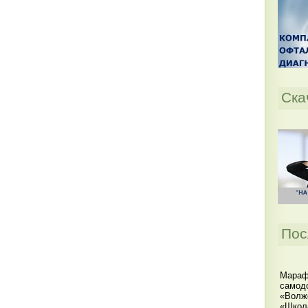
Ска
Пос
Мараф
самодо
«Волжс
«Школ