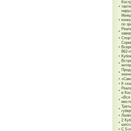
Кост
такт
нару
Межр
конк
по з
Реали
заве
Спор
Соре
Всер
862-л
Кубо
Встре
интер
Прод
знач
«Сам
К ска
Реал
в Ко
«Вся 
мест
Трет
губе
Любл
2 Куб
шосс
С 5-