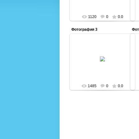
1120
0
0.0
Фотография 3
Фот
20.05.2014
Admin
1485
0
0.0