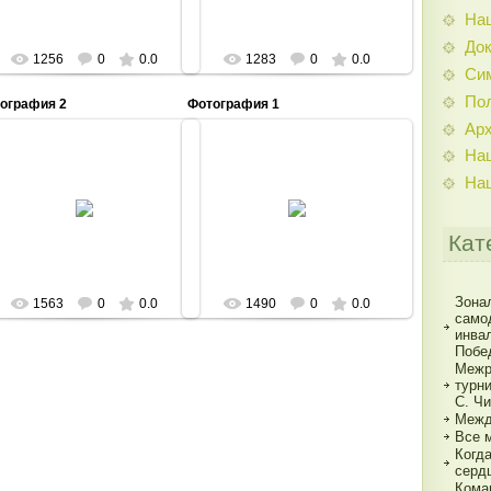
На
До
1256
0
0.0
1283
0
0.0
Си
По
ография 2
Фотография 1
Ар
На
На
20.05.2014
20.05.2014
Admin
Admin
Кат
Зона
1563
0
0.0
1490
0
0.0
само
инва
Побе
Межр
турн
С. Ч
Межд
Все 
Когд
серд
Кома