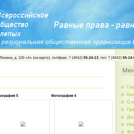
 региональная общественная организация
 Ленина, д. 100 «А» (
на карте
), тел/факс: 7 (4942)
55-24-13
, тел: 7 (4942)
55-14-
Ме
Гла
Ко
ография 5
Фотография 4
О н
Пр
Дос
20.05.2014
20.05.2014
Нов
Admin
Admin
Фо