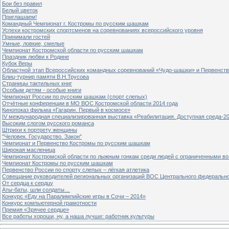
Бои без правил
Белый цветок
Приглашаем!
Командный Чемпионат г. Костромы по русским шашкам
Успехи костромских спортсменов на соревнованиях всероссийского уровня
Принимали гостей
Умные, ловкие, смелые
Чемпионат Костромской области по русским шашкам
Праздник любви к Родине
Кубок Веры
Областной этап Всероссийских командных соревнований «Чудо-шашки» и Первенст
Блиц-турнир памяти В.Н.Трусова
Страницы тактильных книг
Особым детям - особые книги
Чемпионат России по русским шашкам (спорт слепых)
Отчётные конференции в МО ВОС Костромской области 2014 года
Кинопоказ фильма «Гагарин. Первый в космосе»
IV международная специализированная выставка «Реабилитация. Доступная среда-2
Высоким слогом русского романса
Штрихи к портрету женщины
"Человек. Государство. Закон"
Чемпионат и Первенство Костромы по русским шашкам
Широкая масленица
Чемпионат Костромской области по лыжным гонкам среди людей с ограниченными в
Чемпионат Костромы по русским шашкам
Первенство России по спорту слепых – лёгкая атлетика
Совещание руководителей региональных организаций ВОС Центрального федерально
От сердца к сердцу
Аты-баты, шли солдаты…
Конкурс «Еду на Паралимпийские игры в Сочи – 2014»
Конкурс компьютерной грамотности
Премия «Зрячее сердце»
Все работы хороши, ну, а наша лучше: работник культуры