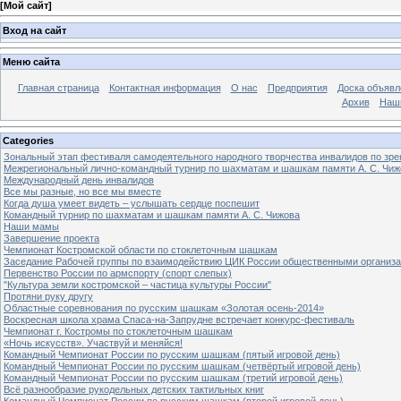
[
Мой сайт
]
Вход на сайт
Меню сайта
Главная страница
Контактная информация
О нас
Предприятия
Доска объявл
Архив
Наш
Categories
Зональный этап фестиваля самодеятельного народного творчества инвалидов по з
Межрегиональный лично-командный турнир по шахматам и шашкам памяти А. С. Чиж
Международный день инвалидов
Все мы разные, но все мы вместе
Когда душа умеет видеть – услышать сердце поспешит
Командный турнир по шахматам и шашкам памяти А. С. Чижова
Наши мамы
Завершение проекта
Чемпионат Костромской области по стоклеточным шашкам
Заседание Рабочей группы по взаимодействию ЦИК России общественными организ
Первенство России по армспорту (спорт слепых)
"Культура земли костромской – частица культуры России"
Протяни руку другу
Областные соревнования по русским шашкам «Золотая осень-2014»
Воскресная школа храма Спаса-на-Запрудне встречает конкурс-фестиваль
Чемпионат г. Костромы по стоклеточным шашкам
«Ночь искусств». Участвуй и меняйся!
Командный Чемпионат России по русским шашкам (пятый игровой день)
Командный Чемпионат России по русским шашкам (четвёртый игровой день)
Командный Чемпионат России по русским шашкам (третий игровой день)
Всё разнообразие рукодельных детских тактильных книг
Командный Чемпионат России по русским шашкам (второй игровой день)