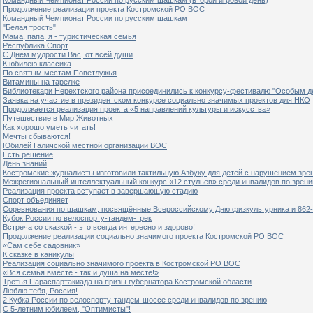
Продолжение реализации проекта Костромской РО ВОС
Командный Чемпионат России по русским шашкам
"Белая трость"
Мама, папа, я - туристическая семья
Республика Спорт
С Днём мудрости Вас, от всей души
К юбилею классика
По святым местам Поветлужья
Витамины на тарелке
Библиотекари Нерехтского района присоединились к конкурсу-фестивалю "Особым дет
Заявка на участие в президентском конкурсе социально значимых проектов для НКО
Продолжается реализация проекта «5 направлений культуры и искусства»
Путешествие в Мир Животных
Как хорошо уметь читать!
Мечты сбываются!
Юбилей Галичской местной организации ВОС
Есть решение
День знаний
Костромские журналисты изготовили тактильную Азбуку для детей с нарушением зре
Межрегиональный интеллектуальный конкурс «12 стульев» среди инвалидов по зрен
Реализация проекта вступает в завершающую стадию
Спорт объединяет
Соревнования по шашкам, посвящённые Всероссийскому Дню физкультурника и 862-
Кубок России по велоспорту-тандем-трек
Встреча со сказкой - это всегда интересно и здорово!
Продолжение реализации социально значимого проекта Костромской РО ВОС
«Сам себе садовник»
К сказке в каникулы
Реализация социально значимого проекта в Костромской РО ВОС
«Вся семья вместе - так и душа на месте!»
Третья Параспартакиада на призы губернатора Костромской области
Люблю тебя, Россия!
2 Кубка России по велоспорту-тандем-шоссе среди инвалидов по зрению
С 5-летним юбилеем, "Оптимисты"!