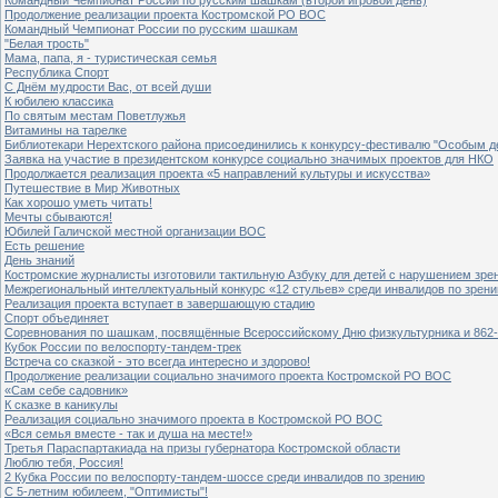
Продолжение реализации проекта Костромской РО ВОС
Командный Чемпионат России по русским шашкам
"Белая трость"
Мама, папа, я - туристическая семья
Республика Спорт
С Днём мудрости Вас, от всей души
К юбилею классика
По святым местам Поветлужья
Витамины на тарелке
Библиотекари Нерехтского района присоединились к конкурсу-фестивалю "Особым дет
Заявка на участие в президентском конкурсе социально значимых проектов для НКО
Продолжается реализация проекта «5 направлений культуры и искусства»
Путешествие в Мир Животных
Как хорошо уметь читать!
Мечты сбываются!
Юбилей Галичской местной организации ВОС
Есть решение
День знаний
Костромские журналисты изготовили тактильную Азбуку для детей с нарушением зре
Межрегиональный интеллектуальный конкурс «12 стульев» среди инвалидов по зрен
Реализация проекта вступает в завершающую стадию
Спорт объединяет
Соревнования по шашкам, посвящённые Всероссийскому Дню физкультурника и 862-
Кубок России по велоспорту-тандем-трек
Встреча со сказкой - это всегда интересно и здорово!
Продолжение реализации социально значимого проекта Костромской РО ВОС
«Сам себе садовник»
К сказке в каникулы
Реализация социально значимого проекта в Костромской РО ВОС
«Вся семья вместе - так и душа на месте!»
Третья Параспартакиада на призы губернатора Костромской области
Люблю тебя, Россия!
2 Кубка России по велоспорту-тандем-шоссе среди инвалидов по зрению
С 5-летним юбилеем, "Оптимисты"!