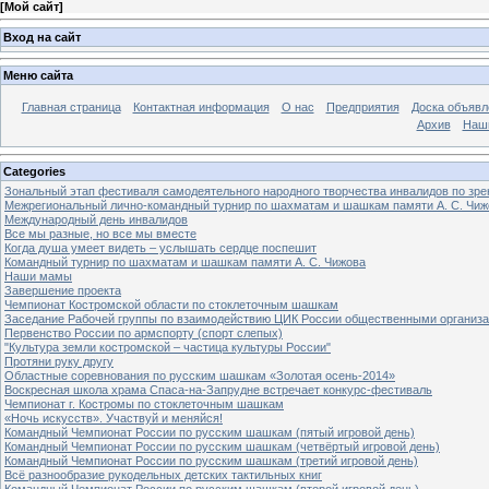
[
Мой сайт
]
Вход на сайт
Меню сайта
Главная страница
Контактная информация
О нас
Предприятия
Доска объявл
Архив
Наш
Categories
Зональный этап фестиваля самодеятельного народного творчества инвалидов по з
Межрегиональный лично-командный турнир по шахматам и шашкам памяти А. С. Чиж
Международный день инвалидов
Все мы разные, но все мы вместе
Когда душа умеет видеть – услышать сердце поспешит
Командный турнир по шахматам и шашкам памяти А. С. Чижова
Наши мамы
Завершение проекта
Чемпионат Костромской области по стоклеточным шашкам
Заседание Рабочей группы по взаимодействию ЦИК России общественными организ
Первенство России по армспорту (спорт слепых)
"Культура земли костромской – частица культуры России"
Протяни руку другу
Областные соревнования по русским шашкам «Золотая осень-2014»
Воскресная школа храма Спаса-на-Запрудне встречает конкурс-фестиваль
Чемпионат г. Костромы по стоклеточным шашкам
«Ночь искусств». Участвуй и меняйся!
Командный Чемпионат России по русским шашкам (пятый игровой день)
Командный Чемпионат России по русским шашкам (четвёртый игровой день)
Командный Чемпионат России по русским шашкам (третий игровой день)
Всё разнообразие рукодельных детских тактильных книг
Командный Чемпионат России по русским шашкам (второй игровой день)