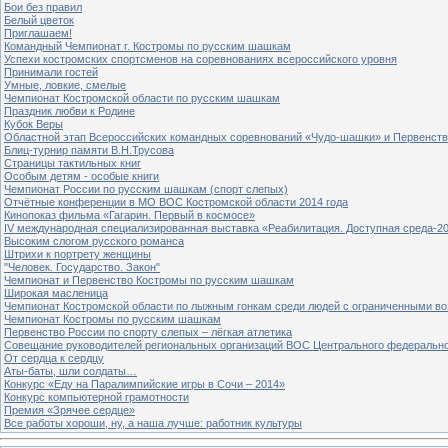
Бои без правил
Белый цветок
Приглашаем!
Командный Чемпионат г. Костромы по русским шашкам
Успехи костромских спортсменов на соревнованиях всероссийского уровня
Принимали гостей
Умные, ловкие, смелые
Чемпионат Костромской области по русским шашкам
Праздник любви к Родине
Кубок Веры
Областной этап Всероссийских командных соревнований «Чудо-шашки» и Первенст
Блиц-турнир памяти В.Н.Трусова
Страницы тактильных книг
Особым детям - особые книги
Чемпионат России по русским шашкам (спорт слепых)
Отчётные конференции в МО ВОС Костромской области 2014 года
Кинопоказ фильма «Гагарин. Первый в космосе»
IV международная специализированная выставка «Реабилитация. Доступная среда-2
Высоким слогом русского романса
Штрихи к портрету женщины
"Человек. Государство. Закон"
Чемпионат и Первенство Костромы по русским шашкам
Широкая масленица
Чемпионат Костромской области по лыжным гонкам среди людей с ограниченными в
Чемпионат Костромы по русским шашкам
Первенство России по спорту слепых – лёгкая атлетика
Совещание руководителей региональных организаций ВОС Центрального федерально
От сердца к сердцу
Аты-баты, шли солдаты…
Конкурс «Еду на Паралимпийские игры в Сочи – 2014»
Конкурс компьютерной грамотности
Премия «Зрячее сердце»
Все работы хороши, ну, а наша лучше: работник культуры