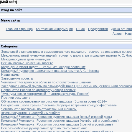
[
Мой сайт
]
Вход на сайт
Меню сайта
Главная страница
Контактная информация
О нас
Предприятия
Доска объявл
Архив
Наш
Categories
Зональный этап фестиваля самодеятельного народного творчества инвалидов по з
Межрегиональный лично-командный турнир по шахматам и шашкам памяти А. С. Чиж
Международный день инвалидов
Все мы разные, но все мы вместе
Когда душа умеет видеть – услышать сердце поспешит
Командный турнир по шахматам и шашкам памяти А. С. Чижова
Наши мамы
Завершение проекта
Чемпионат Костромской области по стоклеточным шашкам
Заседание Рабочей группы по взаимодействию ЦИК России общественными организ
Первенство России по армспорту (спорт слепых)
"Культура земли костромской – частица культуры России"
Протяни руку другу
Областные соревнования по русским шашкам «Золотая осень-2014»
Воскресная школа храма Спаса-на-Запрудне встречает конкурс-фестиваль
Чемпионат г. Костромы по стоклеточным шашкам
«Ночь искусств». Участвуй и меняйся!
Командный Чемпионат России по русским шашкам (пятый игровой день)
Командный Чемпионат России по русским шашкам (четвёртый игровой день)
Командный Чемпионат России по русским шашкам (третий игровой день)
Всё разнообразие рукодельных детских тактильных книг
Командный Чемпионат России по русским шашкам (второй игровой день)