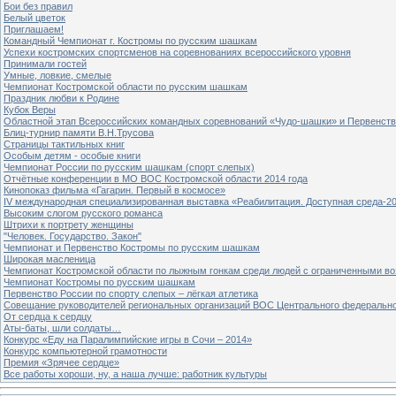
Бои без правил
Белый цветок
Приглашаем!
Командный Чемпионат г. Костромы по русским шашкам
Успехи костромских спортсменов на соревнованиях всероссийского уровня
Принимали гостей
Умные, ловкие, смелые
Чемпионат Костромской области по русским шашкам
Праздник любви к Родине
Кубок Веры
Областной этап Всероссийских командных соревнований «Чудо-шашки» и Первенст
Блиц-турнир памяти В.Н.Трусова
Страницы тактильных книг
Особым детям - особые книги
Чемпионат России по русским шашкам (спорт слепых)
Отчётные конференции в МО ВОС Костромской области 2014 года
Кинопоказ фильма «Гагарин. Первый в космосе»
IV международная специализированная выставка «Реабилитация. Доступная среда-2
Высоким слогом русского романса
Штрихи к портрету женщины
"Человек. Государство. Закон"
Чемпионат и Первенство Костромы по русским шашкам
Широкая масленица
Чемпионат Костромской области по лыжным гонкам среди людей с ограниченными в
Чемпионат Костромы по русским шашкам
Первенство России по спорту слепых – лёгкая атлетика
Совещание руководителей региональных организаций ВОС Центрального федерально
От сердца к сердцу
Аты-баты, шли солдаты…
Конкурс «Еду на Паралимпийские игры в Сочи – 2014»
Конкурс компьютерной грамотности
Премия «Зрячее сердце»
Все работы хороши, ну, а наша лучше: работник культуры