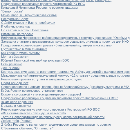
Продолжение реализации проекта Костромской РО ВОС
Командный Чемпионат России по русским шашкам
"Белая трость"
Мама, папа, я - туристическая семья
Республика Спорт
С Днём мудрости Вас, от всей души
К юбилею классика
По святым местам Поветлужья
Витамины на тарелке
Библиотекари Нерехтского района присоединились к конкурсу-фестивалю "Особым дет
Заявка на участие в президентском конкурсе социально значимых проектов для НКО
Продолжается реализация проекта «5 направлений культуры и искусства»
Путешествие в Мир Животных
Как хорошо уметь читать!
Мечты сбываются!
Юбилей Галичской местной организации ВОС
Есть решение
День знаний
Костромские журналисты изготовили тактильную Азбуку для детей с нарушением зре
Межрегиональный интеллектуальный конкурс «12 стульев» среди инвалидов по зрен
Реализация проекта вступает в завершающую стадию
Спорт объединяет
Соревнования по шашкам, посвящённые Всероссийскому Дню физкультурника и 862-
Кубок России по велоспорту-тандем-трек
Встреча со сказкой - это всегда интересно и здорово!
Продолжение реализации социально значимого проекта Костромской РО ВОС
«Сам себе садовник»
К сказке в каникулы
Реализация социально значимого проекта в Костромской РО ВОС
«Вся семья вместе - так и душа на месте!»
Третья Параспартакиада на призы губернатора Костромской области
Люблю тебя, Россия!
2 Кубка России по велоспорту-тандем-шоссе среди инвалидов по зрению
С 5-летним юбилеем, "Оптимисты"!