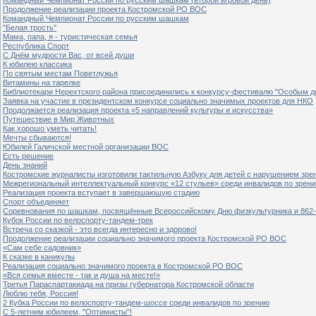
Продолжение реализации проекта Костромской РО ВОС
Командный Чемпионат России по русским шашкам
"Белая трость"
Мама, папа, я - туристическая семья
Республика Спорт
С Днём мудрости Вас, от всей души
К юбилею классика
По святым местам Поветлужья
Витамины на тарелке
Библиотекари Нерехтского района присоединились к конкурсу-фестивалю "Особым дет
Заявка на участие в президентском конкурсе социально значимых проектов для НКО
Продолжается реализация проекта «5 направлений культуры и искусства»
Путешествие в Мир Животных
Как хорошо уметь читать!
Мечты сбываются!
Юбилей Галичской местной организации ВОС
Есть решение
День знаний
Костромские журналисты изготовили тактильную Азбуку для детей с нарушением зре
Межрегиональный интеллектуальный конкурс «12 стульев» среди инвалидов по зрен
Реализация проекта вступает в завершающую стадию
Спорт объединяет
Соревнования по шашкам, посвящённые Всероссийскому Дню физкультурника и 862-
Кубок России по велоспорту-тандем-трек
Встреча со сказкой - это всегда интересно и здорово!
Продолжение реализации социально значимого проекта Костромской РО ВОС
«Сам себе садовник»
К сказке в каникулы
Реализация социально значимого проекта в Костромской РО ВОС
«Вся семья вместе - так и душа на месте!»
Третья Параспартакиада на призы губернатора Костромской области
Люблю тебя, Россия!
2 Кубка России по велоспорту-тандем-шоссе среди инвалидов по зрению
С 5-летним юбилеем, "Оптимисты"!