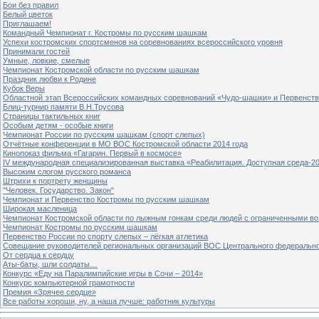
Бои без правил
Белый цветок
Приглашаем!
Командный Чемпионат г. Костромы по русским шашкам
Успехи костромских спортсменов на соревнованиях всероссийского уровня
Принимали гостей
Умные, ловкие, смелые
Чемпионат Костромской области по русским шашкам
Праздник любви к Родине
Кубок Веры
Областной этап Всероссийских командных соревнований «Чудо-шашки» и Первенст
Блиц-турнир памяти В.Н.Трусова
Страницы тактильных книг
Особым детям - особые книги
Чемпионат России по русским шашкам (спорт слепых)
Отчётные конференции в МО ВОС Костромской области 2014 года
Кинопоказ фильма «Гагарин. Первый в космосе»
IV международная специализированная выставка «Реабилитация. Доступная среда-2
Высоким слогом русского романса
Штрихи к портрету женщины
"Человек. Государство. Закон"
Чемпионат и Первенство Костромы по русским шашкам
Широкая масленица
Чемпионат Костромской области по лыжным гонкам среди людей с ограниченными в
Чемпионат Костромы по русским шашкам
Первенство России по спорту слепых – лёгкая атлетика
Совещание руководителей региональных организаций ВОС Центрального федерально
От сердца к сердцу
Аты-баты, шли солдаты…
Конкурс «Еду на Паралимпийские игры в Сочи – 2014»
Конкурс компьютерной грамотности
Премия «Зрячее сердце»
Все работы хороши, ну, а наша лучше: работник культуры