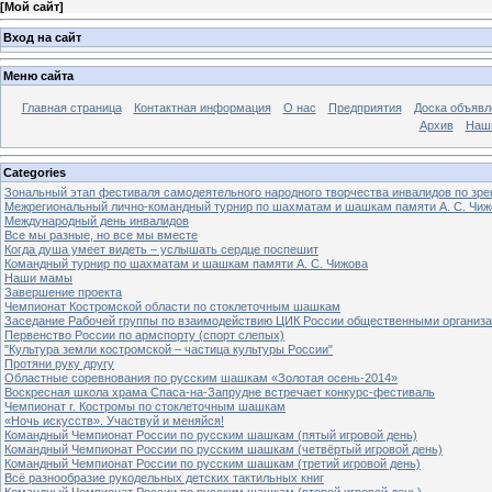
[
Мой сайт
]
Вход на сайт
Меню сайта
Главная страница
Контактная информация
О нас
Предприятия
Доска объявл
Архив
Наш
Categories
Зональный этап фестиваля самодеятельного народного творчества инвалидов по з
Межрегиональный лично-командный турнир по шахматам и шашкам памяти А. С. Чиж
Международный день инвалидов
Все мы разные, но все мы вместе
Когда душа умеет видеть – услышать сердце поспешит
Командный турнир по шахматам и шашкам памяти А. С. Чижова
Наши мамы
Завершение проекта
Чемпионат Костромской области по стоклеточным шашкам
Заседание Рабочей группы по взаимодействию ЦИК России общественными организ
Первенство России по армспорту (спорт слепых)
"Культура земли костромской – частица культуры России"
Протяни руку другу
Областные соревнования по русским шашкам «Золотая осень-2014»
Воскресная школа храма Спаса-на-Запрудне встречает конкурс-фестиваль
Чемпионат г. Костромы по стоклеточным шашкам
«Ночь искусств». Участвуй и меняйся!
Командный Чемпионат России по русским шашкам (пятый игровой день)
Командный Чемпионат России по русским шашкам (четвёртый игровой день)
Командный Чемпионат России по русским шашкам (третий игровой день)
Всё разнообразие рукодельных детских тактильных книг
Командный Чемпионат России по русским шашкам (второй игровой день)