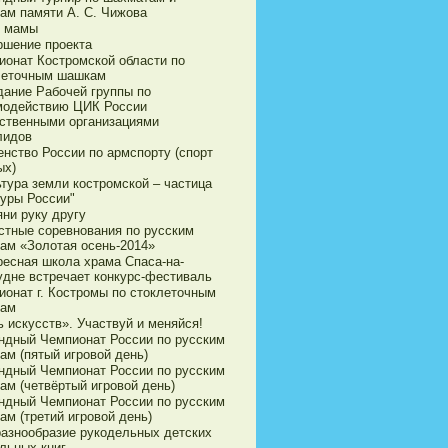
ам памяти А. С. Чижова
 мамы
ршение проекта
ионат Костромской области по
леточным шашкам
дание Рабочей группы по
модействию ЦИК России
ственными организациями
лидов
енство России по армспорту (спорт
ых)
ьтура земли костромской – частица
туры России"
яни руку другу
стные соревнования по русским
ам «Золотая осень-2014»
ресная школа храма Спаса-на-
удне встречает конкурс-фестиваль
ионат г. Костромы по стоклеточным
ам
 искусств». Участвуй и меняйся!
ндный Чемпионат России по русским
ам (пятый игровой день)
ндный Чемпионат России по русским
ам (четвёртый игровой день)
ндный Чемпионат России по русским
ам (третий игровой день)
разнообразие рукодельных детских
льных книг