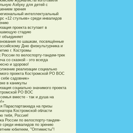
ромские журналисты изготовили
ильную Азбуку для детей с
шением зрения
егиональный интеллектуальный
урс «12 стульев» среди инвалидов
рению
зация проекта вступает в
ршающую стадию
т объединяет
внования по шашкам, посвящённые
оссийскому Дню физкультурника и
етию г. Костромы
к России по велоспорту-тандем-трек
ча со сказкой - это всегда
есно и здорово!
олжение реализации социально
имого проекта Костромской РО ВОС
 себе садовник»
зке в каникулы
изация социально значимого проекта
стромской РО ВОС
семья вместе - так и душа на
е!»
ья Параспартакиада на призы
рнатора Костромской области
ю тебя, Россия!
ка России по велоспорту-тандем-
е среди инвалидов по зрению
летним юбилеем, "Оптимисты"!