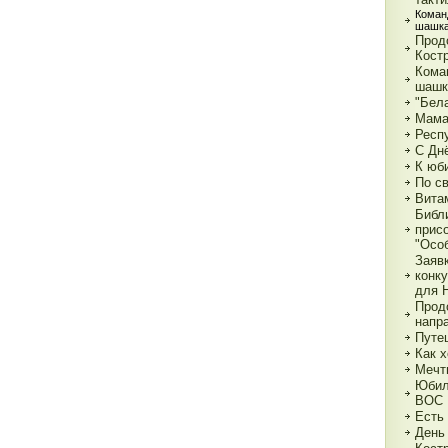
Коман
шашка
Прод
Кост
Кома
шашк
"Бела
Мама,
Респ
С Дн
К юб
По с
Вита
Библ
прис
"Особ
Заяв
конк
для 
Прод
напр
Путе
Как х
Мечт
Юбил
ВОС
Есть
День