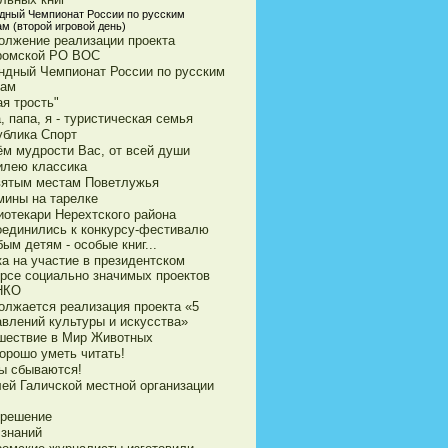
дный Чемпионат России по русским
м (второй игровой день)
олжение реализации проекта
ромской РО ВОС
ндный Чемпионат России по русским
ам
я трость"
 папа, я - туристическая семья
ублика Спорт
ём мудрости Вас, от всей души
илею классика
вятым местам Поветлужья
мины на тарелке
иотекари Нерехтского района
оединились к конкурсу-фестивалю
ым детям - особые книг...
ка на участие в президентском
урсе социально значимых проектов
НКО
олжается реализация проекта «5
авлений культуры и искусства»
шествие в Мир Животных
орошо уметь читать!
ы сбываются!
ей Галичской местной организации
 решение
 знаний