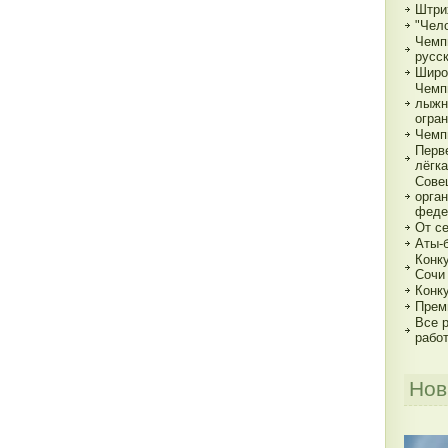
Штри
"Чело
Чемп
русс
Широ
Чемп
лыжн
огра
Чемп
Перв
лёгка
Сове
орга
феде
От с
Аты-
Конк
Сочи
Конк
Прем
Все р
рабо
Нов