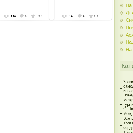
На
До
994
0
0.0
937
0
0.0
Си
По
Ар
На
На
Кат
Зона
само
инва
Побе
Межр
турн
С. Ч
Межд
Все 
Когд
серд
Кома