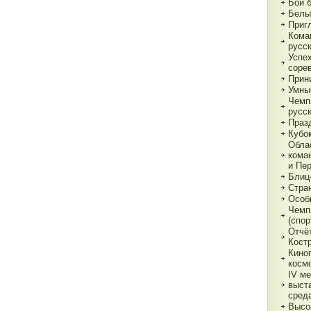
Бои 
Белы
Приг
Кома
русс
Успе
соре
Прин
Умны
Чемп
русс
Праз
Кубо
Обла
кома
и Пе
Блиц
Стра
Особ
Чемп
(спор
Отчё
Кост
Кино
косм
IV м
выст
сред
Высо