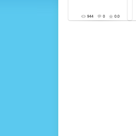
944
0
0.0