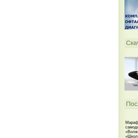
Ска
Пос
Мараф
самодо
«Волжс
«Школ