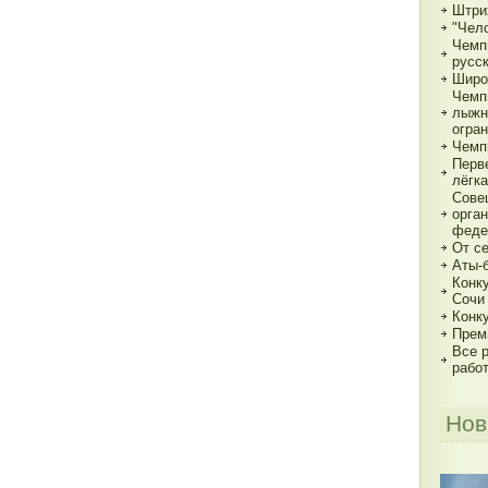
Штри
"Чело
Чемп
русс
Широ
Чемп
лыжн
огра
Чемп
Перв
лёгка
Сове
орга
феде
От с
Аты-
Конк
Сочи
Конк
Прем
Все р
рабо
Нов