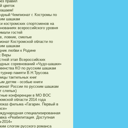
без правил
й цветок
лашаем!
ндный Чемпионат г. Костромы по
ким шашкам
хи костромских спортсменов на
внованиях всероссийского уровня
имали гостей
е, ловкие, смелые
ионат Костромской области по
ким шашкам
дник любви к Родине
к Веры
стной этап Всероссийских
ндных соревнований «Чудо-шашки»
рвенства КО по русским шашкам
-турнир памяти В.Н.Трусова
ницы тактильных книг
ым детям - особые книги
ионат России по русским шашкам
т слепых)
тные конференции в МО ВОС
ромской области 2014 года
показ фильма «Гагарин. Первый в
осе»
еждународная специализированная
авка «Реабилитация. Доступная
а-2014»
ким слогом русского романса