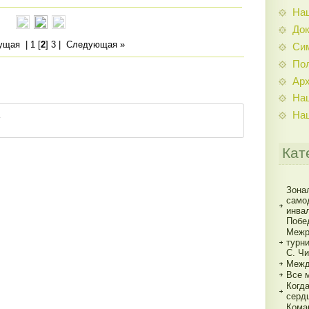
На
До
ущая
|
1
[
2
]
3
|
Следующая »
Си
По
Ар
На
На
Кат
Зона
само
инва
Побе
Межр
турн
С. Ч
Межд
Все 
Когд
серд
Кома