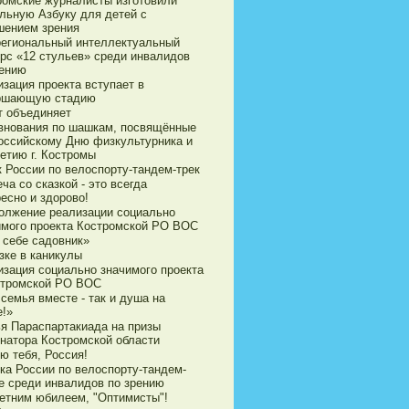
ромские журналисты изготовили
ильную Азбуку для детей с
шением зрения
егиональный интеллектуальный
урс «12 стульев» среди инвалидов
рению
зация проекта вступает в
ршающую стадию
т объединяет
внования по шашкам, посвящённые
оссийскому Дню физкультурника и
етию г. Костромы
к России по велоспорту-тандем-трек
ча со сказкой - это всегда
есно и здорово!
олжение реализации социально
имого проекта Костромской РО ВОС
 себе садовник»
зке в каникулы
изация социально значимого проекта
стромской РО ВОС
семья вместе - так и душа на
е!»
ья Параспартакиада на призы
рнатора Костромской области
ю тебя, Россия!
ка России по велоспорту-тандем-
е среди инвалидов по зрению
летним юбилеем, "Оптимисты"!