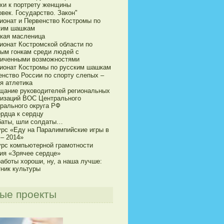
хи к портрету женщины
век. Государство. Закон"
ионат и Первенство Костромы по
ким шашкам
кая масленица
ионат Костромской области по
ым гонкам среди людей с
ниченными возможностями
ионат Костромы по русским шашкам
енство России по спорту слепых –
я атлетика
щание руководителей региональных
низаций ВОС Центрального
рального округа РФ
ердца к сердцу
баты, шли солдаты…
урс «Еду на Паралимпийские игры в
 – 2014»
урс компьютерной грамотности
ия «Зрячее сердце»
аботы хороши, ну, а наша лучше:
тник культуры
ые проекты