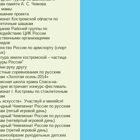
ам памяти А. С. Чижова
 мамы
ршение проекта
ионат Костромской области по
леточным шашкам
дание Рабочей группы по
модействию ЦИК России
ственными организациями
лидов
енство России по армспорту (спорт
ых)
ьтура земли костромской – частица
туры России"
яни руку другу
стные соревнования по русским
ам «Золотая осень-2014»
ресная школа храма Спаса-на-
удне встречает конкурс-фестиваль
ионат г. Костромы по стоклеточным
ам
 искусств». Участвуй и меняйся!
ндный Чемпионат России по русским
ам (пятый игровой день)
ндный Чемпионат России по русским
ам (четвёртый игровой день)
ндный Чемпионат России по русским
ам (третий игровой день)
разнообразие рукодельных детских
льных книг