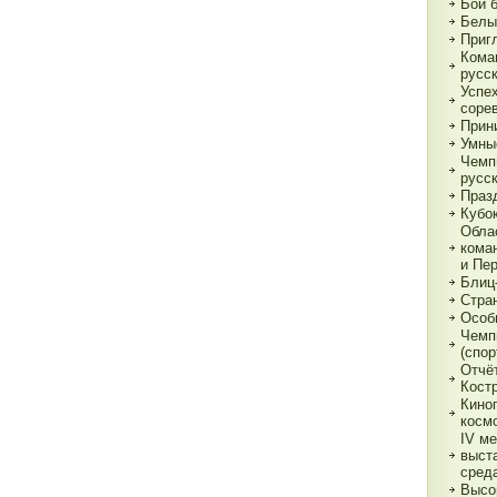
Бои 
Белы
Приг
Кома
русс
Успе
соре
Прин
Умны
Чемп
русс
Праз
Кубо
Обла
кома
и Пе
Блиц
Стра
Особ
Чемп
(спор
Отчё
Кост
Кино
косм
IV м
выст
сред
Высо