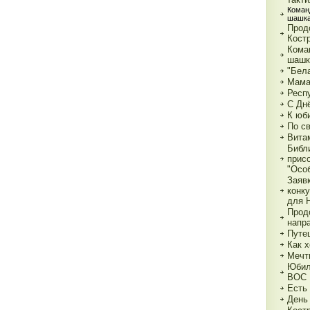
Коман
шашка
Прод
Кост
Кома
шашк
"Бела
Мама,
Респ
С Дн
К юб
По с
Вита
Библ
прис
"Особ
Заяв
конк
для 
Прод
напр
Путе
Как х
Мечт
Юбил
ВОС
Есть
День