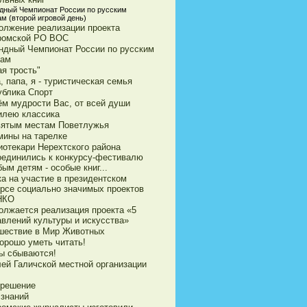
дный Чемпионат России по русским
м (второй игровой день)
олжение реализации проекта
ромской РО ВОС
ндный Чемпионат России по русским
ам
я трость"
 папа, я - туристическая семья
ублика Спорт
ём мудрости Вас, от всей души
илею классика
вятым местам Поветлужья
мины на тарелке
иотекари Нерехтского района
оединились к конкурсу-фестивалю
ым детям - особые книг...
ка на участие в президентском
урсе социально значимых проектов
НКО
олжается реализация проекта «5
авлений культуры и искусства»
шествие в Мир Животных
орошо уметь читать!
ы сбываются!
ей Галичской местной организации
 решение
 знаний