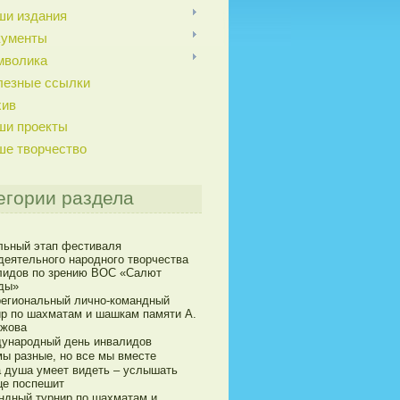
ши издания
кументы
мволика
лезные ссылки
хив
ши проекты
ше творчество
егории раздела
льный этап фестиваля
деятельного народного творчества
лидов по зрению ВОС «Салют
ды»
егиональный лично-командный
ир по шахматам и шашкам памяти А.
ижова
ународный день инвалидов
мы разные, но все мы вместе
а душа умеет видеть – услышать
це поспешит
ндный турнир по шахматам и