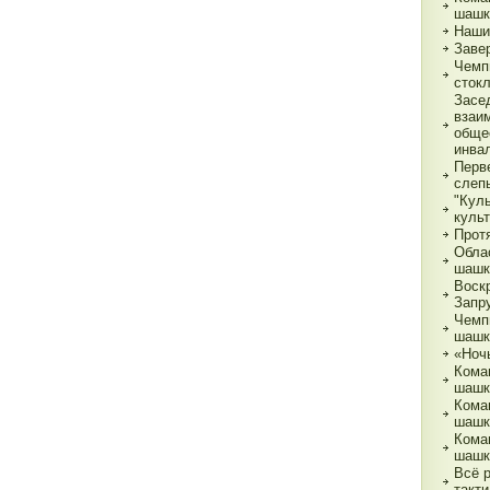
шашк
Наши
Заве
Чемп
сток
Засе
взаи
обще
инва
Перв
слеп
"Кул
куль
Прот
Обла
шашк
Воск
Запр
Чемп
шашк
«Ночь
Кома
шашк
Кома
шашк
Кома
шашк
Всё 
такти