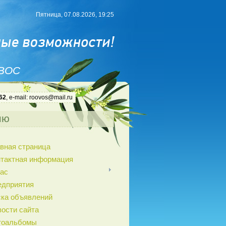
Пятница, 07.08.2026, 19:25
 ВОС
62
, e-mail: roovos@mail.ru
ню
вная страница
нтактная информация
ас
едприятия
ка объявлений
ости сайта
тоальбомы