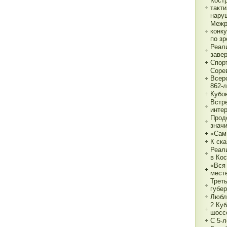
Кост
такт
нару
Межр
конк
по з
Реали
заве
Спор
Соре
Всер
862-л
Кубо
Встре
интер
Прод
знач
«Сам
К ска
Реал
в Ко
«Вся 
мест
Трет
губе
Любл
2 Куб
шосс
С 5-