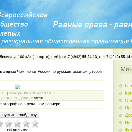
 региональная общественная организация
 Ленина, д. 100 «А» (
на карте
), тел/факс: 7 (4942)
55-24-13
, тел: 7 (4942)
55-14-
Ме
мандный Чемпионат России по русским шашкам (второй
Гла
Ко
: 995 |
Размеры
: 800x1067px/317.8Kb
: 23.10.2014 |
Добавил
:
Admin
О н
фотографию в реальном размере
Пр
Дос
Нов
Фо
Рейтинг
:
0.0
/
0