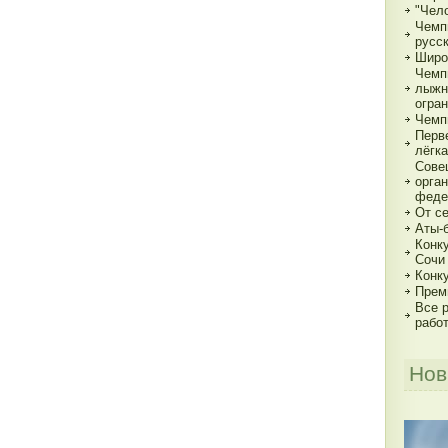
"Чело
Чемп
русс
Широ
Чемп
лыжн
огра
Чемп
Перв
лёгка
Сове
орга
феде
От с
Аты-
Конк
Сочи
Конк
Прем
Все р
рабо
Нов