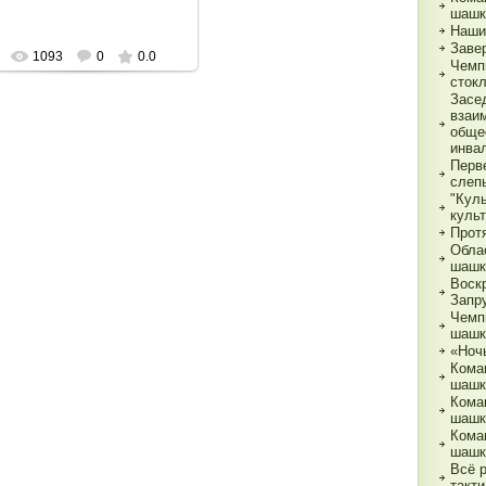
шашк
Наши
Заве
1093
0
0.0
Чемп
сток
Засе
взаи
обще
инва
Перв
слеп
"Кул
куль
Прот
Обла
шашк
Воск
Запр
Чемп
шашк
«Ночь
Кома
шашк
Кома
шашк
Кома
шашк
Всё 
такти