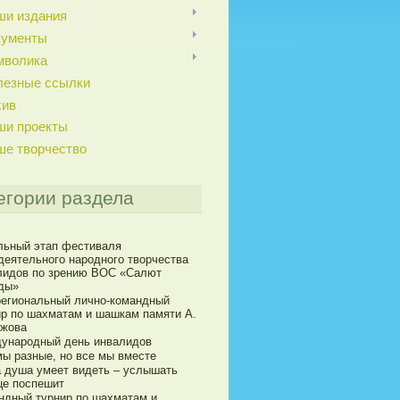
ши издания
кументы
мволика
лезные ссылки
хив
ши проекты
ше творчество
егории раздела
льный этап фестиваля
деятельного народного творчества
лидов по зрению ВОС «Салют
ды»
егиональный лично-командный
ир по шахматам и шашкам памяти А.
ижова
ународный день инвалидов
мы разные, но все мы вместе
а душа умеет видеть – услышать
це поспешит
ндный турнир по шахматам и