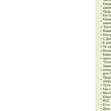
Кома
шашк
Прод
Кост
Кома
шашк
"Бела
Мама,
Респ
С Дн
К юб
По с
Вита
Библ
прис
"Особ
Заяв
конк
для 
Прод
напр
Путе
Как х
Мечт
Юбил
ВОС
Есть
День