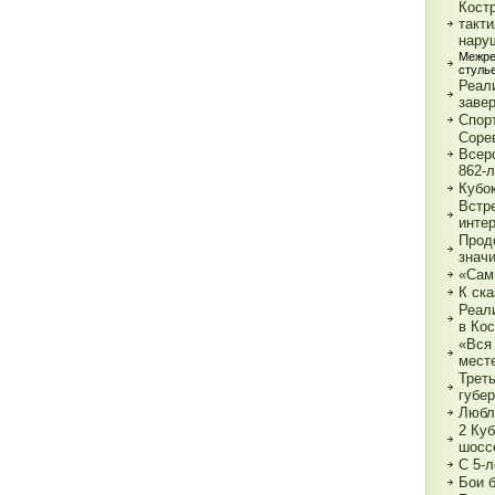
Кост
такт
нару
Межре
стуль
Реали
заве
Спор
Соре
Всер
862-л
Кубо
Встре
интер
Прод
знач
«Сам
К ска
Реал
в Ко
«Вся 
мест
Трет
губе
Любл
2 Куб
шосс
С 5-
Бои 