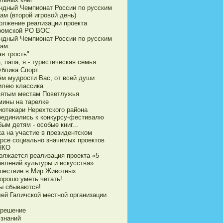
ндный Чемпионат России по русским
ам (второй игровой день)
олжение реализации проекта
ромской РО ВОС
ндный Чемпионат России по русским
ам
я трость"
 папа, я - туристическая семья
ублика Спорт
ём мудрости Вас, от всей души
илею классика
вятым местам Поветлужья
мины на тарелке
иотекари Нерехтского района
оединились к конкурсу-фестивалю
ым детям - особые книг...
ка на участие в президентском
урсе социально значимых проектов
НКО
олжается реализация проекта «5
авлений культуры и искусства»
шествие в Мир Животных
орошо уметь читать!
ы сбываются!
ей Галичской местной организации
 решение
 знаний