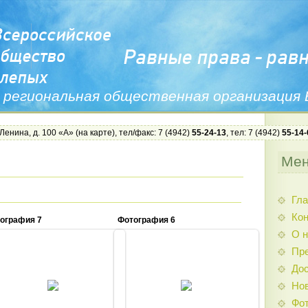
 региональная общественная организация
 Ленина, д. 100 «А» (
на карте
), тел/факс: 7 (4942)
55-24-13
, тел: 7 (4942)
55-14-
Ме
Гла
Ко
ография 7
Фотография 6
О н
Пр
Дос
19.08.2014
19.08.2014
Нов
vos44
vos44
Фо