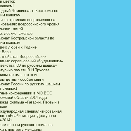
й цветок
лашаем!
ндный Чемпионат г. Костромы по
ким шашкам
хи костромских спортсменов на
внованиях всероссийского уровня
имали гостей
е, ловкие, смелые
ионат Костромской области по
ким шашкам
дник любви к Родине
к Веры
стной этап Всероссийских
ндных соревнований «Чудо-шашки»
рвенства КО по русским шашкам
-турнир памяти В.Н.Трусова
ницы тактильных книг
ым детям - особые книги
ионат России по русским шашкам
т слепых)
тные конференции в МО ВОС
ромской области 2014 года
показ фильма «Гагарин. Первый в
осе»
еждународная специализированная
авка «Реабилитация. Доступная
а-2014»
ким слогом русского романса
хи к портрету женщины