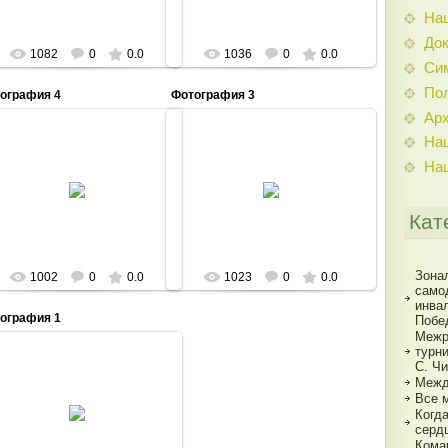
На
До
1082
0
0.0
1036
0
0.0
Си
По
ография 4
Фотография 3
Ар
На
На
19.08.2014
19.08.2014
vos44
vos44
Кат
Зона
1002
0
0.0
1023
0
0.0
само
инва
ография 1
Побе
Межр
турн
С. Ч
Межд
Все 
19.08.2014
Когд
vos44
серд
Кома