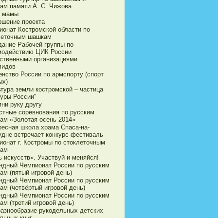
ам памяти А. С. Чижова
 мамы
ршение проекта
ионат Костромской области по
леточным шашкам
дание Рабочей группы по
модействию ЦИК России
ственными организациями
лидов
енство России по армспорту (спорт
ых)
ьтура земли костромской – частица
туры России"
яни руку другу
стные соревнования по русским
ам «Золотая осень-2014»
ресная школа храма Спаса-на-
удне встречает конкурс-фестиваль
ионат г. Костромы по стоклеточным
ам
 искусств». Участвуй и меняйся!
ндный Чемпионат России по русским
ам (пятый игровой день)
ндный Чемпионат России по русским
ам (четвёртый игровой день)
ндный Чемпионат России по русским
ам (третий игровой день)
разнообразие рукодельных детских
льных книг