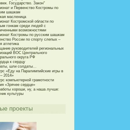
век. Государство. Закон"
ионат и Первенство Костромы по
ким шашкам
кая масленица
ионат Костромской области по
ым гонкам среди людей с
ниченными возможностями
ионат Костромы по русским шашкам
енство России по спорту слепых –
я атлетика
щание руководителей региональных
низаций ВОС Центрального
рального округа РФ
ердца к сердцу
баты, шли солдаты…
урс «Еду на Паралимпийские игры в
 – 2014»
урс компьютерной грамотности
ия «Зрячее сердце»
аботы хороши, ну, а наша лучше:
тник культуры
ые проекты