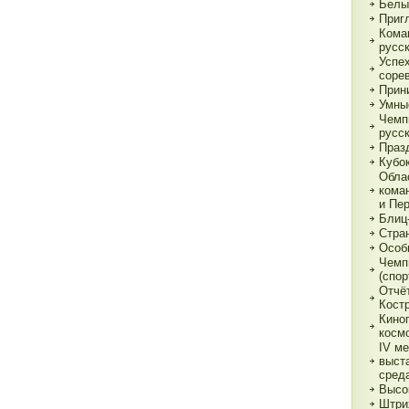
Белы
Приг
Кома
русс
Успе
соре
Прин
Умны
Чемп
русс
Праз
Кубо
Обла
кома
и Пе
Блиц
Стра
Особ
Чемп
(спор
Отчё
Кост
Кино
косм
IV м
выст
сред
Высо
Штри