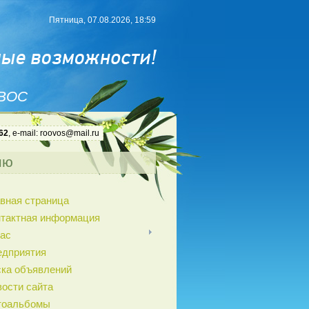
Пятница, 07.08.2026, 18:59
 ВОС
62
, e-mail: roovos@mail.ru
ню
вная страница
нтактная информация
ас
едприятия
ка объявлений
ости сайта
тоальбомы