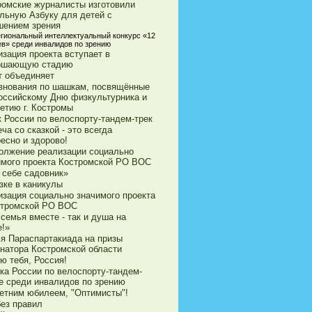
ромские журналисты изготовили
ильную Азбуку для детей с
шением зрения
гиональный интеллектуальный конкурс «12
ев» среди инвалидов по зрению
зация проекта вступает в
ршающую стадию
т объединяет
внования по шашкам, посвящённые
оссийскому Дню физкультурника и
етию г. Костромы
к России по велоспорту-тандем-трек
ча со сказкой - это всегда
есно и здорово!
олжение реализации социально
имого проекта Костромской РО ВОС
 себе садовник»
зке в каникулы
изация социально значимого проекта
стромской РО ВОС
семья вместе - так и душа на
е!»
ья Параспартакиада на призы
рнатора Костромской области
ю тебя, Россия!
ка России по велоспорту-тандем-
е среди инвалидов по зрению
летним юбилеем, "Оптимисты"!
без правил