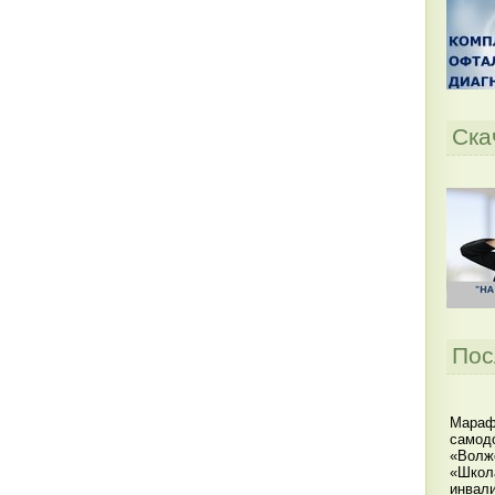
Ска
Пос
Мараф
самодо
«Волжс
«Школ
инвал