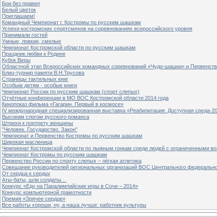
Бои без правил
Белый цветок
Приглашаем!
Командный Чемпионат г. Костромы по русским шашкам
Успехи костромских спортсменов на соревнованиях всероссийского уровня
Принимали гостей
Умные, ловкие, смелые
Чемпионат Костромской области по русским шашкам
Праздник любви к Родине
Кубок Веры
Областной этап Всероссийских командных соревнований «Чудо-шашки» и Первенст
Блиц-турнир памяти В.Н.Трусова
Страницы тактильных книг
Особым детям - особые книги
Чемпионат России по русским шашкам (спорт слепых)
Отчётные конференции в МО ВОС Костромской области 2014 года
Кинопоказ фильма «Гагарин. Первый в космосе»
IV международная специализированная выставка «Реабилитация. Доступная среда-2
Высоким слогом русского романса
Штрихи к портрету женщины
"Человек. Государство. Закон"
Чемпионат и Первенство Костромы по русским шашкам
Широкая масленица
Чемпионат Костромской области по лыжным гонкам среди людей с ограниченными в
Чемпионат Костромы по русским шашкам
Первенство России по спорту слепых – лёгкая атлетика
Совещание руководителей региональных организаций ВОС Центрального федерально
От сердца к сердцу
Аты-баты, шли солдаты…
Конкурс «Еду на Паралимпийские игры в Сочи – 2014»
Конкурс компьютерной грамотности
Премия «Зрячее сердце»
Все работы хороши, ну, а наша лучше: работник культуры