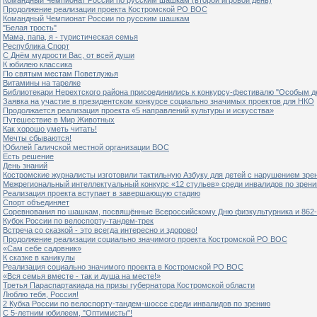
Продолжение реализации проекта Костромской РО ВОС
Командный Чемпионат России по русским шашкам
"Белая трость"
Мама, папа, я - туристическая семья
Республика Спорт
С Днём мудрости Вас, от всей души
К юбилею классика
По святым местам Поветлужья
Витамины на тарелке
Библиотекари Нерехтского района присоединились к конкурсу-фестивалю "Особым дет
Заявка на участие в президентском конкурсе социально значимых проектов для НКО
Продолжается реализация проекта «5 направлений культуры и искусства»
Путешествие в Мир Животных
Как хорошо уметь читать!
Мечты сбываются!
Юбилей Галичской местной организации ВОС
Есть решение
День знаний
Костромские журналисты изготовили тактильную Азбуку для детей с нарушением зре
Межрегиональный интеллектуальный конкурс «12 стульев» среди инвалидов по зрен
Реализация проекта вступает в завершающую стадию
Спорт объединяет
Соревнования по шашкам, посвящённые Всероссийскому Дню физкультурника и 862-
Кубок России по велоспорту-тандем-трек
Встреча со сказкой - это всегда интересно и здорово!
Продолжение реализации социально значимого проекта Костромской РО ВОС
«Сам себе садовник»
К сказке в каникулы
Реализация социально значимого проекта в Костромской РО ВОС
«Вся семья вместе - так и душа на месте!»
Третья Параспартакиада на призы губернатора Костромской области
Люблю тебя, Россия!
2 Кубка России по велоспорту-тандем-шоссе среди инвалидов по зрению
С 5-летним юбилеем, "Оптимисты"!