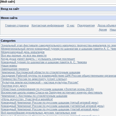
[
Мой сайт
]
Вход на сайт
Меню сайта
Главная страница
Контактная информация
О нас
Предприятия
Доска объявл
Архив
Наш
Categories
Зональный этап фестиваля самодеятельного народного творчества инвалидов по з
Межрегиональный лично-командный турнир по шахматам и шашкам памяти А. С. Чиж
Международный день инвалидов
Все мы разные, но все мы вместе
Когда душа умеет видеть – услышать сердце поспешит
Командный турнир по шахматам и шашкам памяти А. С. Чижова
Наши мамы
Завершение проекта
Чемпионат Костромской области по стоклеточным шашкам
Заседание Рабочей группы по взаимодействию ЦИК России общественными организ
Первенство России по армспорту (спорт слепых)
"Культура земли костромской – частица культуры России"
Протяни руку другу
Областные соревнования по русским шашкам «Золотая осень-2014»
Воскресная школа храма Спаса-на-Запрудне встречает конкурс-фестиваль
Чемпионат г. Костромы по стоклеточным шашкам
«Ночь искусств». Участвуй и меняйся!
Командный Чемпионат России по русским шашкам (пятый игровой день)
Командный Чемпионат России по русским шашкам (четвёртый игровой день)
Командный Чемпионат России по русским шашкам (третий игровой день)
Всё разнообразие рукодельных детских тактильных книг
Командный Чемпионат России по русским шашкам (второй игровой день)