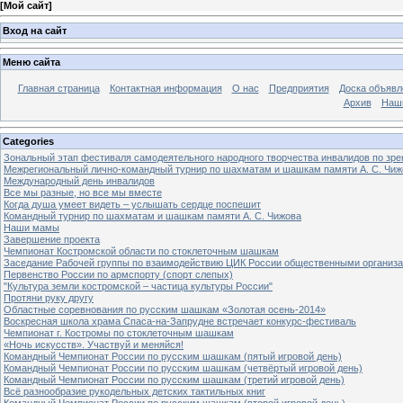
[
Мой сайт
]
Вход на сайт
Меню сайта
Главная страница
Контактная информация
О нас
Предприятия
Доска объявл
Архив
Наш
Categories
Зональный этап фестиваля самодеятельного народного творчества инвалидов по з
Межрегиональный лично-командный турнир по шахматам и шашкам памяти А. С. Чиж
Международный день инвалидов
Все мы разные, но все мы вместе
Когда душа умеет видеть – услышать сердце поспешит
Командный турнир по шахматам и шашкам памяти А. С. Чижова
Наши мамы
Завершение проекта
Чемпионат Костромской области по стоклеточным шашкам
Заседание Рабочей группы по взаимодействию ЦИК России общественными организ
Первенство России по армспорту (спорт слепых)
"Культура земли костромской – частица культуры России"
Протяни руку другу
Областные соревнования по русским шашкам «Золотая осень-2014»
Воскресная школа храма Спаса-на-Запрудне встречает конкурс-фестиваль
Чемпионат г. Костромы по стоклеточным шашкам
«Ночь искусств». Участвуй и меняйся!
Командный Чемпионат России по русским шашкам (пятый игровой день)
Командный Чемпионат России по русским шашкам (четвёртый игровой день)
Командный Чемпионат России по русским шашкам (третий игровой день)
Всё разнообразие рукодельных детских тактильных книг
Командный Чемпионат России по русским шашкам (второй игровой день)