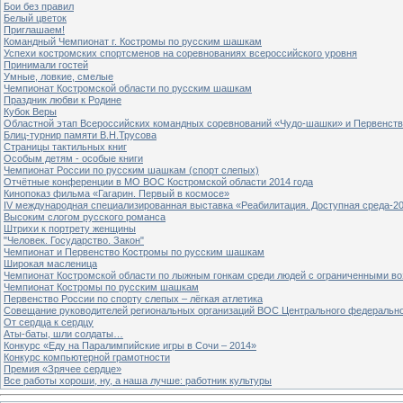
Бои без правил
Белый цветок
Приглашаем!
Командный Чемпионат г. Костромы по русским шашкам
Успехи костромских спортсменов на соревнованиях всероссийского уровня
Принимали гостей
Умные, ловкие, смелые
Чемпионат Костромской области по русским шашкам
Праздник любви к Родине
Кубок Веры
Областной этап Всероссийских командных соревнований «Чудо-шашки» и Первенст
Блиц-турнир памяти В.Н.Трусова
Страницы тактильных книг
Особым детям - особые книги
Чемпионат России по русским шашкам (спорт слепых)
Отчётные конференции в МО ВОС Костромской области 2014 года
Кинопоказ фильма «Гагарин. Первый в космосе»
IV международная специализированная выставка «Реабилитация. Доступная среда-2
Высоким слогом русского романса
Штрихи к портрету женщины
"Человек. Государство. Закон"
Чемпионат и Первенство Костромы по русским шашкам
Широкая масленица
Чемпионат Костромской области по лыжным гонкам среди людей с ограниченными в
Чемпионат Костромы по русским шашкам
Первенство России по спорту слепых – лёгкая атлетика
Совещание руководителей региональных организаций ВОС Центрального федерально
От сердца к сердцу
Аты-баты, шли солдаты…
Конкурс «Еду на Паралимпийские игры в Сочи – 2014»
Конкурс компьютерной грамотности
Премия «Зрячее сердце»
Все работы хороши, ну, а наша лучше: работник культуры