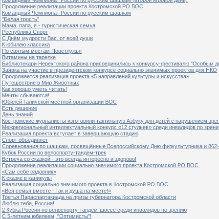
Продолжение реализации проекта Костромской РО ВОС
Командный Чемпионат России по русским шашкам
"Белая трость"
Мама, папа, я - туристическая семья
Республика Спорт
С Днём мудрости Вас, от всей души
К юбилею классика
По святым местам Поветлужья
Витамины на тарелке
Библиотекари Нерехтского района присоединились к конкурсу-фестивалю "Особым дет
Заявка на участие в президентском конкурсе социально значимых проектов для НКО
Продолжается реализация проекта «5 направлений культуры и искусства»
Путешествие в Мир Животных
Как хорошо уметь читать!
Мечты сбываются!
Юбилей Галичской местной организации ВОС
Есть решение
День знаний
Костромские журналисты изготовили тактильную Азбуку для детей с нарушением зре
Межрегиональный интеллектуальный конкурс «12 стульев» среди инвалидов по зрен
Реализация проекта вступает в завершающую стадию
Спорт объединяет
Соревнования по шашкам, посвящённые Всероссийскому Дню физкультурника и 862-
Кубок России по велоспорту-тандем-трек
Встреча со сказкой - это всегда интересно и здорово!
Продолжение реализации социально значимого проекта Костромской РО ВОС
«Сам себе садовник»
К сказке в каникулы
Реализация социально значимого проекта в Костромской РО ВОС
«Вся семья вместе - так и душа на месте!»
Третья Параспартакиада на призы губернатора Костромской области
Люблю тебя, Россия!
2 Кубка России по велоспорту-тандем-шоссе среди инвалидов по зрению
С 5-летним юбилеем, "Оптимисты"!