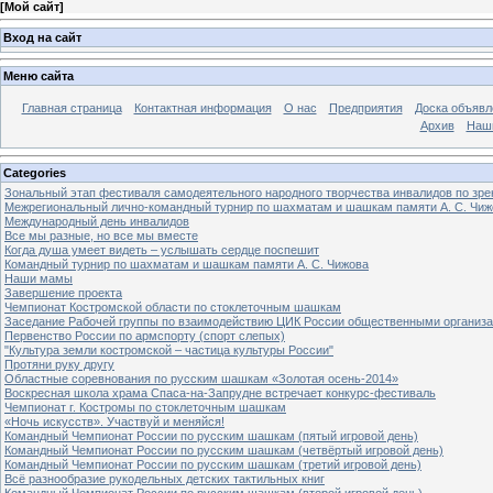
[
Мой сайт
]
Вход на сайт
Меню сайта
Главная страница
Контактная информация
О нас
Предприятия
Доска объявл
Архив
Наш
Categories
Зональный этап фестиваля самодеятельного народного творчества инвалидов по з
Межрегиональный лично-командный турнир по шахматам и шашкам памяти А. С. Чиж
Международный день инвалидов
Все мы разные, но все мы вместе
Когда душа умеет видеть – услышать сердце поспешит
Командный турнир по шахматам и шашкам памяти А. С. Чижова
Наши мамы
Завершение проекта
Чемпионат Костромской области по стоклеточным шашкам
Заседание Рабочей группы по взаимодействию ЦИК России общественными организ
Первенство России по армспорту (спорт слепых)
"Культура земли костромской – частица культуры России"
Протяни руку другу
Областные соревнования по русским шашкам «Золотая осень-2014»
Воскресная школа храма Спаса-на-Запрудне встречает конкурс-фестиваль
Чемпионат г. Костромы по стоклеточным шашкам
«Ночь искусств». Участвуй и меняйся!
Командный Чемпионат России по русским шашкам (пятый игровой день)
Командный Чемпионат России по русским шашкам (четвёртый игровой день)
Командный Чемпионат России по русским шашкам (третий игровой день)
Всё разнообразие рукодельных детских тактильных книг
Командный Чемпионат России по русским шашкам (второй игровой день)