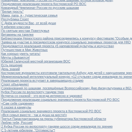
Продолжение реализации проекта Костромской РО ВОС
Командный Чемпионат России по русским шашкам
"Белая трость"
Мама, папа, я - туристическая семья
Республика Спорт
С Днём мудрости Вас, от всей души
К юбилею классика
По святым местам Поветлужья
Витамины на тарелке
Библиотекари Нерехтского района присоединились к конкурсу-фестивалю "Особым дет
Заявка на участие в президентском конкурсе социально значимых проектов для НКО
Продолжается реализация проекта «5 направлений культуры и искусства»
Путешествие в Мир Животных
Как хорошо уметь читать!
Мечты сбываются!
Юбилей Галичской местной организации ВОС
Есть решение
День знаний
Костромские журналисты изготовили тактильную Азбуку для детей с нарушением зре
Межрегиональный интеллектуальный конкурс «12 стульев» среди инвалидов по зрен
Реализация проекта вступает в завершающую стадию
Спорт объединяет
Соревнования по шашкам, посвящённые Всероссийскому Дню физкультурника и 862-
Кубок России по велоспорту-тандем-трек
Встреча со сказкой - это всегда интересно и здорово!
Продолжение реализации социально значимого проекта Костромской РО ВОС
«Сам себе садовник»
К сказке в каникулы
Реализация социально значимого проекта в Костромской РО ВОС
«Вся семья вместе - так и душа на месте!»
Третья Параспартакиада на призы губернатора Костромской области
Люблю тебя, Россия!
2 Кубка России по велоспорту-тандем-шоссе среди инвалидов по зрению
С 5-летним юбилеем, "Оптимисты"!