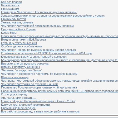
Бои без правил
Белый цветок
Приглашаем!
Командный Чемпионат г. Костромы по русским шашкам
Успехи костромских спортсменов на соревнованиях всероссийского уровня
Принимали гостей
Умные, ловкие, смелые
Чемпионат Костромской области по русским шашкам
Праздник любви к Родине
Кубок Веры
Областной этап Всероссийских командных соревнований «Чудо-шашки» и Первенст
Блиц-турнир памяти В.Н.Трусова
Страницы тактильных книг
Особым детям - особые книги
Чемпионат России по русским шашкам (спорт слепых)
Отчётные конференции в МО ВОС Костромской области 2014 года
Кинопоказ фильма «Гагарин. Первый в космосе»
IV международная специализированная выставка «Реабилитация. Доступная среда-2
Высоким слогом русского романса
Штрихи к портрету женщины
"Человек. Государство. Закон"
Чемпионат и Первенство Костромы по русским шашкам
Широкая масленица
Чемпионат Костромской области по лыжным гонкам среди людей с ограниченными в
Чемпионат Костромы по русским шашкам
Первенство России по спорту слепых – лёгкая атлетика
Совещание руководителей региональных организаций ВОС Центрального федерально
От сердца к сердцу
Аты-баты, шли солдаты…
Конкурс «Еду на Паралимпийские игры в Сочи – 2014»
Конкурс компьютерной грамотности
Премия «Зрячее сердце»
Все работы хороши, ну, а наша лучше: работник культуры