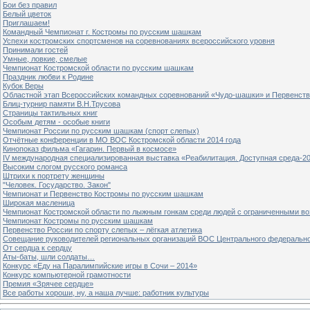
Бои без правил
Белый цветок
Приглашаем!
Командный Чемпионат г. Костромы по русским шашкам
Успехи костромских спортсменов на соревнованиях всероссийского уровня
Принимали гостей
Умные, ловкие, смелые
Чемпионат Костромской области по русским шашкам
Праздник любви к Родине
Кубок Веры
Областной этап Всероссийских командных соревнований «Чудо-шашки» и Первенст
Блиц-турнир памяти В.Н.Трусова
Страницы тактильных книг
Особым детям - особые книги
Чемпионат России по русским шашкам (спорт слепых)
Отчётные конференции в МО ВОС Костромской области 2014 года
Кинопоказ фильма «Гагарин. Первый в космосе»
IV международная специализированная выставка «Реабилитация. Доступная среда-2
Высоким слогом русского романса
Штрихи к портрету женщины
"Человек. Государство. Закон"
Чемпионат и Первенство Костромы по русским шашкам
Широкая масленица
Чемпионат Костромской области по лыжным гонкам среди людей с ограниченными в
Чемпионат Костромы по русским шашкам
Первенство России по спорту слепых – лёгкая атлетика
Совещание руководителей региональных организаций ВОС Центрального федерально
От сердца к сердцу
Аты-баты, шли солдаты…
Конкурс «Еду на Паралимпийские игры в Сочи – 2014»
Конкурс компьютерной грамотности
Премия «Зрячее сердце»
Все работы хороши, ну, а наша лучше: работник культуры