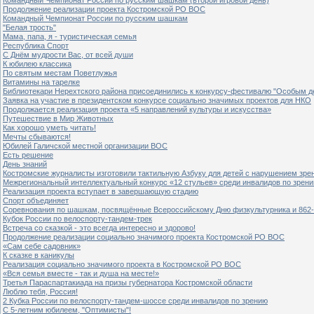
Продолжение реализации проекта Костромской РО ВОС
Командный Чемпионат России по русским шашкам
"Белая трость"
Мама, папа, я - туристическая семья
Республика Спорт
С Днём мудрости Вас, от всей души
К юбилею классика
По святым местам Поветлужья
Витамины на тарелке
Библиотекари Нерехтского района присоединились к конкурсу-фестивалю "Особым дет
Заявка на участие в президентском конкурсе социально значимых проектов для НКО
Продолжается реализация проекта «5 направлений культуры и искусства»
Путешествие в Мир Животных
Как хорошо уметь читать!
Мечты сбываются!
Юбилей Галичской местной организации ВОС
Есть решение
День знаний
Костромские журналисты изготовили тактильную Азбуку для детей с нарушением зре
Межрегиональный интеллектуальный конкурс «12 стульев» среди инвалидов по зрен
Реализация проекта вступает в завершающую стадию
Спорт объединяет
Соревнования по шашкам, посвящённые Всероссийскому Дню физкультурника и 862-
Кубок России по велоспорту-тандем-трек
Встреча со сказкой - это всегда интересно и здорово!
Продолжение реализации социально значимого проекта Костромской РО ВОС
«Сам себе садовник»
К сказке в каникулы
Реализация социально значимого проекта в Костромской РО ВОС
«Вся семья вместе - так и душа на месте!»
Третья Параспартакиада на призы губернатора Костромской области
Люблю тебя, Россия!
2 Кубка России по велоспорту-тандем-шоссе среди инвалидов по зрению
С 5-летним юбилеем, "Оптимисты"!