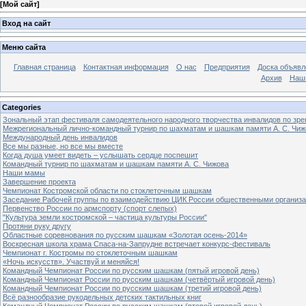
[
Мой сайт
]
Вход на сайт
Меню сайта
Главная страница
Контактная информация
О нас
Предприятия
Доска объявл
Архив
Наш
Categories
Зональный этап фестиваля самодеятельного народного творчества инвалидов по з
Межрегиональный лично-командный турнир по шахматам и шашкам памяти А. С. Чиж
Международный день инвалидов
Все мы разные, но все мы вместе
Когда душа умеет видеть – услышать сердце поспешит
Командный турнир по шахматам и шашкам памяти А. С. Чижова
Наши мамы
Завершение проекта
Чемпионат Костромской области по стоклеточным шашкам
Заседание Рабочей группы по взаимодействию ЦИК России общественными организ
Первенство России по армспорту (спорт слепых)
"Культура земли костромской – частица культуры России"
Протяни руку другу
Областные соревнования по русским шашкам «Золотая осень-2014»
Воскресная школа храма Спаса-на-Запрудне встречает конкурс-фестиваль
Чемпионат г. Костромы по стоклеточным шашкам
«Ночь искусств». Участвуй и меняйся!
Командный Чемпионат России по русским шашкам (пятый игровой день)
Командный Чемпионат России по русским шашкам (четвёртый игровой день)
Командный Чемпионат России по русским шашкам (третий игровой день)
Всё разнообразие рукодельных детских тактильных книг
Командный Чемпионат России по русским шашкам (второй игровой день)