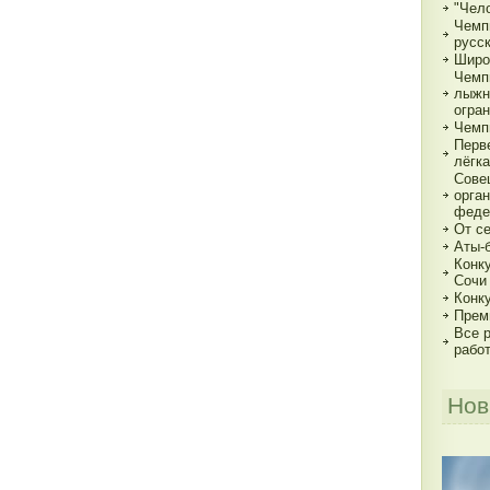
"Чело
Чемп
русс
Широ
Чемп
лыжн
огра
Чемп
Перв
лёгка
Сове
орга
феде
От с
Аты-
Конк
Сочи
Конк
Прем
Все р
рабо
Нов