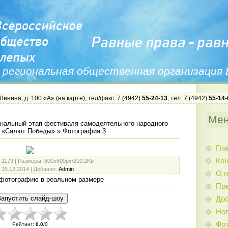
 региональная общественная организация
 Ленина, д. 100 «А» (
на карте
), тел/факс: 7 (4942)
55-24-13
, тел: 7 (4942)
55-14-
Ме
нальный этап фестиваля самодеятельного народного
С «Салют Победы»
» Фотография 3
Гла
Ко
: 1179 |
Размеры
: 800x600px/210.2Kb
: 15.12.2014 |
Добавил
:
Admin
О н
фотографию в реальном размере
Пр
Дос
Нов
Фо
Рейтинг
:
0.0
/
0