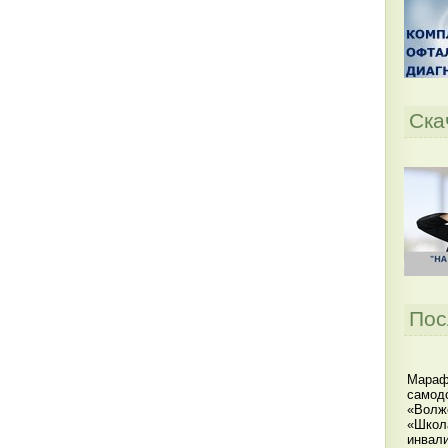
Ска
Пос
Мараф
самодо
«Волжс
«Школ
инвал