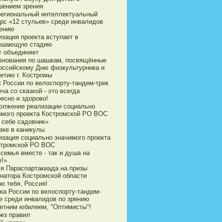
шением зрения
егиональный интеллектуальный
урс «12 стульев» среди инвалидов
рению
зация проекта вступает в
ршающую стадию
т объединяет
внования по шашкам, посвящённые
оссийскому Дню физкультурника и
етию г. Костромы
к России по велоспорту-тандем-трек
ча со сказкой - это всегда
есно и здорово!
олжение реализации социально
имого проекта Костромской РО ВОС
 себе садовник»
зке в каникулы
изация социально значимого проекта
стромской РО ВОС
семья вместе - так и душа на
е!»
ья Параспартакиада на призы
рнатора Костромской области
ю тебя, Россия!
ка России по велоспорту-тандем-
е среди инвалидов по зрению
летним юбилеем, "Оптимисты"!
без правил