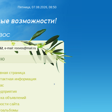
Пятница, 07.08.2026, 08:50
 ВОС
62
, e-mail: roovos@mail.ru
ню
вная страница
нтактная информация
ас
едприятия
ка объявлений
ости сайта
тоальбомы