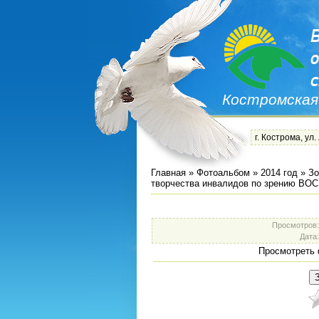
Костромская
г. Кострома, ул.
Главная
»
Фотоальбом
»
2014 год
»
Зо
творчества инвалидов по зрению ВО
Просмотров
Дата
Просмотреть 