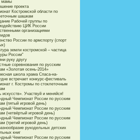
 мамы
ршение проекта
ионат Костромской области по
леточным шашкам
дание Рабочей группы по
модействию ЦИК России
ственными организациями
лидов
енство России по армспорту (спорт
ых)
ьтура земли костромской – частица
туры России"
яни руку другу
стные соревнования по русским
ам «Золотая осень-2014»
ресная школа храма Спаса-на-
удне встречает конкурс-фестиваль
ионат г. Костромы по стоклеточным
ам
 искусств». Участвуй и меняйся!
ндный Чемпионат России по русским
ам (пятый игровой день)
ндный Чемпионат России по русским
ам (четвёртый игровой день)
ндный Чемпионат России по русским
ам (третий игровой день)
разнообразие рукодельных детских
льных книг
ндный Чемпионат России по русским