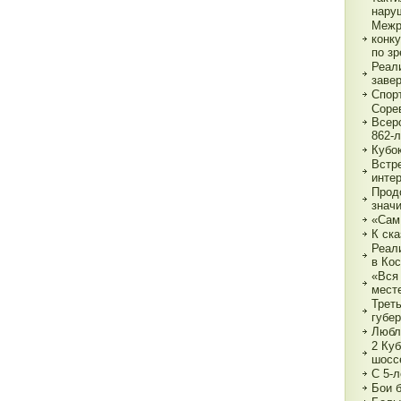
нару
Межр
конк
по з
Реали
заве
Спор
Соре
Всер
862-л
Кубо
Встре
интер
Прод
знач
«Сам
К ска
Реал
в Ко
«Вся 
мест
Трет
губе
Любл
2 Куб
шосс
С 5-
Бои 