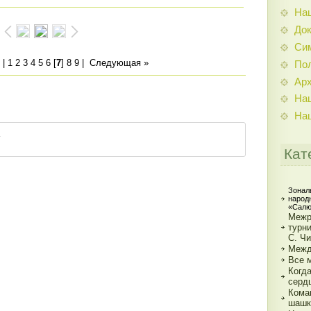
На
До
Си
|
1
2
3
4
5
6
[
7
]
8
9
|
Следующая »
По
Ар
На
На
Кат
Зонал
народ
«Салю
Межр
турн
С. Ч
Межд
Все 
Когд
серд
Кома
шашк