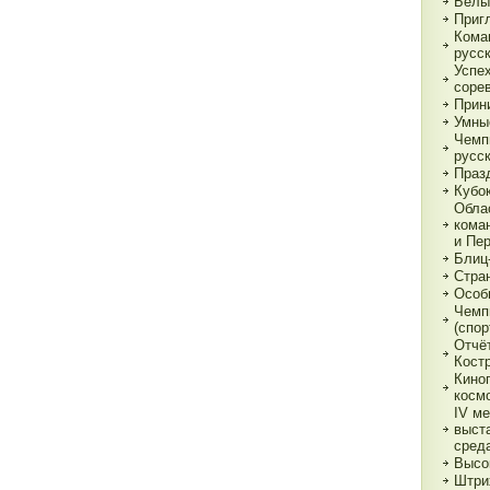
Белы
Приг
Кома
русс
Успе
соре
Прин
Умны
Чемп
русс
Праз
Кубо
Обла
кома
и Пе
Блиц
Стра
Особ
Чемп
(спор
Отчё
Кост
Кино
косм
IV м
выст
сред
Высо
Штри