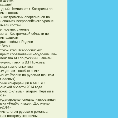
й цветок
лашаем!
ндный Чемпионат г. Костромы по
ким шашкам
хи костромских спортсменов на
внованиях всероссийского уровня
имали гостей
е, ловкие, смелые
ионат Костромской области по
ким шашкам
дник любви к Родине
к Веры
стной этап Всероссийских
ндных соревнований «Чудо-шашки»
рвенства КО по русским шашкам
-турнир памяти В.Н.Трусова
ницы тактильных книг
ым детям - особые книги
ионат России по русским шашкам
т слепых)
тные конференции в МО ВОС
ромской области 2014 года
показ фильма «Гагарин. Первый в
осе»
еждународная специализированная
авка «Реабилитация. Доступная
а-2014»
ким слогом русского романса
хи к портрету женщины