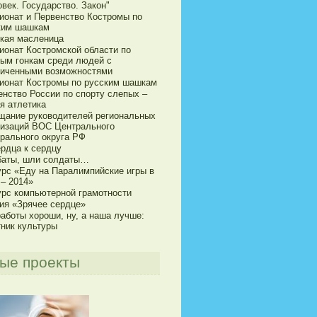
век. Государство. Закон"
ионат и Первенство Костромы по
ким шашкам
кая масленица
ионат Костромской области по
ым гонкам среди людей с
ниченными возможностями
ионат Костромы по русским шашкам
енство России по спорту слепых –
я атлетика
щание руководителей региональных
низаций ВОС Центрального
рального округа РФ
ердца к сердцу
баты, шли солдаты…
урс «Еду на Паралимпийские игры в
 – 2014»
урс компьютерной грамотности
ия «Зрячее сердце»
аботы хороши, ну, а наша лучше:
тник культуры
ые проекты