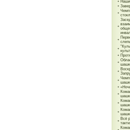
Наши
Заве
Чемп
сток
Засе
взаи
обще
инва
Перв
слеп
"Кул
куль
Прот
Обла
шашк
Воск
Запр
Чемп
шашк
«Ночь
Кома
шашк
Кома
шашк
Кома
шашк
Всё 
такти
Кома