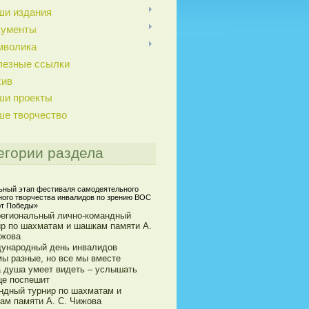
ши издания
кументы
мволика
лезные ссылки
хив
ши проекты
ше творчество
егории раздела
ьный этап фестиваля самодеятельного
ного творчества инвалидов по зрению ВОС
т Победы»
егиональный лично-командный
ир по шахматам и шашкам памяти А.
ижова
ународный день инвалидов
мы разные, но все мы вместе
а душа умеет видеть – услышать
це поспешит
ндный турнир по шахматам и
ам памяти А. С. Чижова