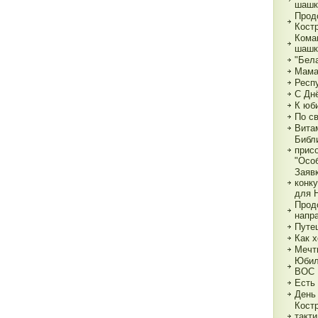
шашк
Прод
Кост
Кома
шашк
"Бела
Мама,
Респ
С Дн
К юб
По с
Вита
Библ
прис
"Особ
Заяв
конк
для 
Прод
напр
Путе
Как х
Мечт
Юбил
ВОС
Есть
День
Кост
такт