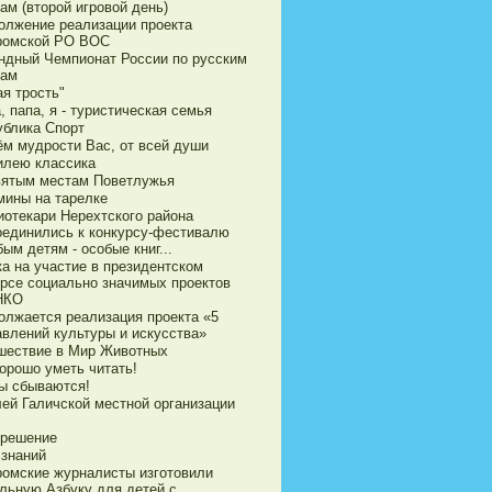
ам (второй игровой день)
олжение реализации проекта
ромской РО ВОС
ндный Чемпионат России по русским
ам
я трость"
 папа, я - туристическая семья
ублика Спорт
ём мудрости Вас, от всей души
илею классика
вятым местам Поветлужья
мины на тарелке
иотекари Нерехтского района
оединились к конкурсу-фестивалю
ым детям - особые книг...
ка на участие в президентском
урсе социально значимых проектов
НКО
олжается реализация проекта «5
авлений культуры и искусства»
шествие в Мир Животных
орошо уметь читать!
ы сбываются!
ей Галичской местной организации
 решение
 знаний
ромские журналисты изготовили
ильную Азбуку для детей с