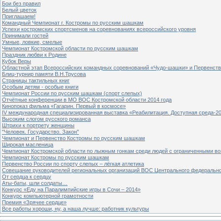
Бои без правил
Белый цветок
Приглашаем!
Командный Чемпионат г. Костромы по русским шашкам
Успехи костромских спортсменов на соревнованиях всероссийского уровня
Принимали гостей
Умные, ловкие, смелые
Чемпионат Костромской области по русским шашкам
Праздник любви к Родине
Кубок Веры
Областной этап Всероссийских командных соревнований «Чудо-шашки» и Первенст
Блиц-турнир памяти В.Н.Трусова
Страницы тактильных книг
Особым детям - особые книги
Чемпионат России по русским шашкам (спорт слепых)
Отчётные конференции в МО ВОС Костромской области 2014 года
Кинопоказ фильма «Гагарин. Первый в космосе»
IV международная специализированная выставка «Реабилитация. Доступная среда-2
Высоким слогом русского романса
Штрихи к портрету женщины
"Человек. Государство. Закон"
Чемпионат и Первенство Костромы по русским шашкам
Широкая масленица
Чемпионат Костромской области по лыжным гонкам среди людей с ограниченными в
Чемпионат Костромы по русским шашкам
Первенство России по спорту слепых – лёгкая атлетика
Совещание руководителей региональных организаций ВОС Центрального федерально
От сердца к сердцу
Аты-баты, шли солдаты…
Конкурс «Еду на Паралимпийские игры в Сочи – 2014»
Конкурс компьютерной грамотности
Премия «Зрячее сердце»
Все работы хороши, ну, а наша лучше: работник культуры