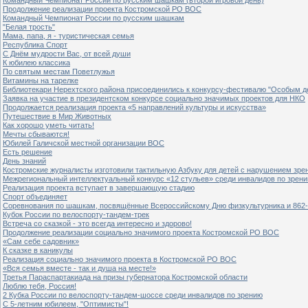
Продолжение реализации проекта Костромской РО ВОС
Командный Чемпионат России по русским шашкам
"Белая трость"
Мама, папа, я - туристическая семья
Республика Спорт
С Днём мудрости Вас, от всей души
К юбилею классика
По святым местам Поветлужья
Витамины на тарелке
Библиотекари Нерехтского района присоединились к конкурсу-фестивалю "Особым дет
Заявка на участие в президентском конкурсе социально значимых проектов для НКО
Продолжается реализация проекта «5 направлений культуры и искусства»
Путешествие в Мир Животных
Как хорошо уметь читать!
Мечты сбываются!
Юбилей Галичской местной организации ВОС
Есть решение
День знаний
Костромские журналисты изготовили тактильную Азбуку для детей с нарушением зре
Межрегиональный интеллектуальный конкурс «12 стульев» среди инвалидов по зрен
Реализация проекта вступает в завершающую стадию
Спорт объединяет
Соревнования по шашкам, посвящённые Всероссийскому Дню физкультурника и 862-
Кубок России по велоспорту-тандем-трек
Встреча со сказкой - это всегда интересно и здорово!
Продолжение реализации социально значимого проекта Костромской РО ВОС
«Сам себе садовник»
К сказке в каникулы
Реализация социально значимого проекта в Костромской РО ВОС
«Вся семья вместе - так и душа на месте!»
Третья Параспартакиада на призы губернатора Костромской области
Люблю тебя, Россия!
2 Кубка России по велоспорту-тандем-шоссе среди инвалидов по зрению
С 5-летним юбилеем, "Оптимисты"!