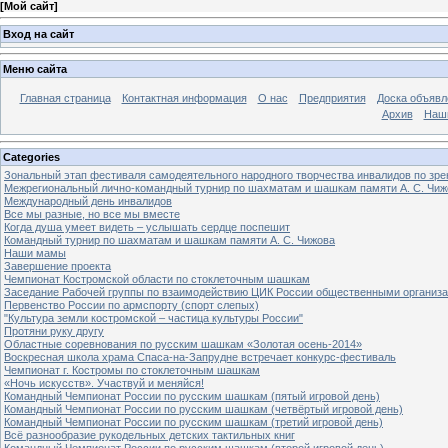
[
Мой сайт
]
Вход на сайт
Меню сайта
Главная страница
Контактная информация
О нас
Предприятия
Доска объявл
Архив
Наш
Categories
Зональный этап фестиваля самодеятельного народного творчества инвалидов по з
Межрегиональный лично-командный турнир по шахматам и шашкам памяти А. С. Чиж
Международный день инвалидов
Все мы разные, но все мы вместе
Когда душа умеет видеть – услышать сердце поспешит
Командный турнир по шахматам и шашкам памяти А. С. Чижова
Наши мамы
Завершение проекта
Чемпионат Костромской области по стоклеточным шашкам
Заседание Рабочей группы по взаимодействию ЦИК России общественными организ
Первенство России по армспорту (спорт слепых)
"Культура земли костромской – частица культуры России"
Протяни руку другу
Областные соревнования по русским шашкам «Золотая осень-2014»
Воскресная школа храма Спаса-на-Запрудне встречает конкурс-фестиваль
Чемпионат г. Костромы по стоклеточным шашкам
«Ночь искусств». Участвуй и меняйся!
Командный Чемпионат России по русским шашкам (пятый игровой день)
Командный Чемпионат России по русским шашкам (четвёртый игровой день)
Командный Чемпионат России по русским шашкам (третий игровой день)
Всё разнообразие рукодельных детских тактильных книг
Командный Чемпионат России по русским шашкам (второй игровой день)