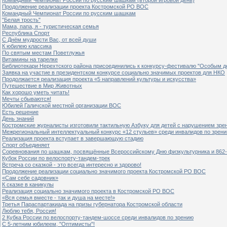
Продолжение реализации проекта Костромской РО ВОС
Командный Чемпионат России по русским шашкам
"Белая трость"
Мама, папа, я - туристическая семья
Республика Спорт
С Днём мудрости Вас, от всей души
К юбилею классика
По святым местам Поветлужья
Витамины на тарелке
Библиотекари Нерехтского района присоединились к конкурсу-фестивалю "Особым дет
Заявка на участие в президентском конкурсе социально значимых проектов для НКО
Продолжается реализация проекта «5 направлений культуры и искусства»
Путешествие в Мир Животных
Как хорошо уметь читать!
Мечты сбываются!
Юбилей Галичской местной организации ВОС
Есть решение
День знаний
Костромские журналисты изготовили тактильную Азбуку для детей с нарушением зре
Межрегиональный интеллектуальный конкурс «12 стульев» среди инвалидов по зрен
Реализация проекта вступает в завершающую стадию
Спорт объединяет
Соревнования по шашкам, посвящённые Всероссийскому Дню физкультурника и 862-
Кубок России по велоспорту-тандем-трек
Встреча со сказкой - это всегда интересно и здорово!
Продолжение реализации социально значимого проекта Костромской РО ВОС
«Сам себе садовник»
К сказке в каникулы
Реализация социально значимого проекта в Костромской РО ВОС
«Вся семья вместе - так и душа на месте!»
Третья Параспартакиада на призы губернатора Костромской области
Люблю тебя, Россия!
2 Кубка России по велоспорту-тандем-шоссе среди инвалидов по зрению
С 5-летним юбилеем, "Оптимисты"!