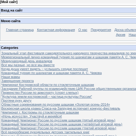
[
Мой сайт
]
Вход на сайт
Меню сайта
Главная страница
Контактная информация
О нас
Предприятия
Доска объявл
Архив
Наш
Categories
Зональный этап фестиваля самодеятельного народного творчества инвалидов по з
Межрегиональный лично-командный турнир по шахматам и шашкам памяти А. С. Чиж
Международный день инвалидов
Все мы разные, но все мы вместе
Когда душа умеет видеть – услышать сердце поспешит
Командный турнир по шахматам и шашкам памяти А. С. Чижова
Наши мамы
Завершение проекта
Чемпионат Костромской области по стоклеточным шашкам
Заседание Рабочей группы по взаимодействию ЦИК России общественными организ
Первенство России по армспорту (спорт слепых)
"Культура земли костромской – частица культуры России"
Протяни руку другу
Областные соревнования по русским шашкам «Золотая осень-2014»
Воскресная школа храма Спаса-на-Запрудне встречает конкурс-фестиваль
Чемпионат г. Костромы по стоклеточным шашкам
«Ночь искусств». Участвуй и меняйся!
Командный Чемпионат России по русским шашкам (пятый игровой день)
Командный Чемпионат России по русским шашкам (четвёртый игровой день)
Командный Чемпионат России по русским шашкам (третий игровой день)
Всё разнообразие рукодельных детских тактильных книг
Командный Чемпионат России по русским шашкам (второй игровой день)