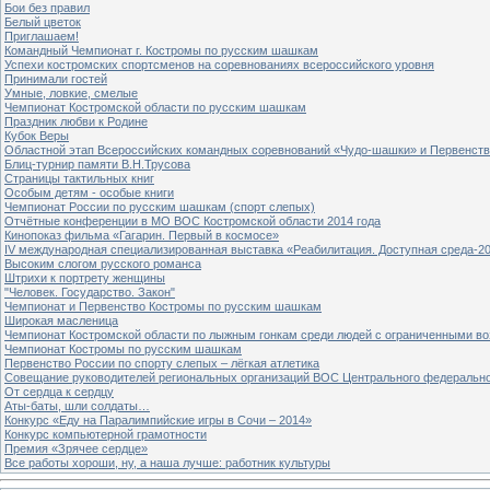
Бои без правил
Белый цветок
Приглашаем!
Командный Чемпионат г. Костромы по русским шашкам
Успехи костромских спортсменов на соревнованиях всероссийского уровня
Принимали гостей
Умные, ловкие, смелые
Чемпионат Костромской области по русским шашкам
Праздник любви к Родине
Кубок Веры
Областной этап Всероссийских командных соревнований «Чудо-шашки» и Первенст
Блиц-турнир памяти В.Н.Трусова
Страницы тактильных книг
Особым детям - особые книги
Чемпионат России по русским шашкам (спорт слепых)
Отчётные конференции в МО ВОС Костромской области 2014 года
Кинопоказ фильма «Гагарин. Первый в космосе»
IV международная специализированная выставка «Реабилитация. Доступная среда-2
Высоким слогом русского романса
Штрихи к портрету женщины
"Человек. Государство. Закон"
Чемпионат и Первенство Костромы по русским шашкам
Широкая масленица
Чемпионат Костромской области по лыжным гонкам среди людей с ограниченными в
Чемпионат Костромы по русским шашкам
Первенство России по спорту слепых – лёгкая атлетика
Совещание руководителей региональных организаций ВОС Центрального федерально
От сердца к сердцу
Аты-баты, шли солдаты…
Конкурс «Еду на Паралимпийские игры в Сочи – 2014»
Конкурс компьютерной грамотности
Премия «Зрячее сердце»
Все работы хороши, ну, а наша лучше: работник культуры