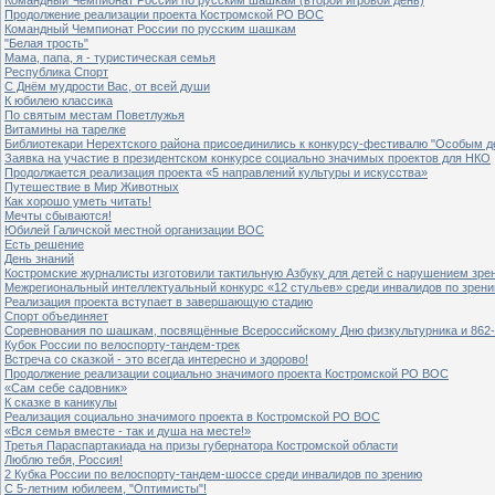
Продолжение реализации проекта Костромской РО ВОС
Командный Чемпионат России по русским шашкам
"Белая трость"
Мама, папа, я - туристическая семья
Республика Спорт
С Днём мудрости Вас, от всей души
К юбилею классика
По святым местам Поветлужья
Витамины на тарелке
Библиотекари Нерехтского района присоединились к конкурсу-фестивалю "Особым дет
Заявка на участие в президентском конкурсе социально значимых проектов для НКО
Продолжается реализация проекта «5 направлений культуры и искусства»
Путешествие в Мир Животных
Как хорошо уметь читать!
Мечты сбываются!
Юбилей Галичской местной организации ВОС
Есть решение
День знаний
Костромские журналисты изготовили тактильную Азбуку для детей с нарушением зре
Межрегиональный интеллектуальный конкурс «12 стульев» среди инвалидов по зрен
Реализация проекта вступает в завершающую стадию
Спорт объединяет
Соревнования по шашкам, посвящённые Всероссийскому Дню физкультурника и 862-
Кубок России по велоспорту-тандем-трек
Встреча со сказкой - это всегда интересно и здорово!
Продолжение реализации социально значимого проекта Костромской РО ВОС
«Сам себе садовник»
К сказке в каникулы
Реализация социально значимого проекта в Костромской РО ВОС
«Вся семья вместе - так и душа на месте!»
Третья Параспартакиада на призы губернатора Костромской области
Люблю тебя, Россия!
2 Кубка России по велоспорту-тандем-шоссе среди инвалидов по зрению
С 5-летним юбилеем, "Оптимисты"!