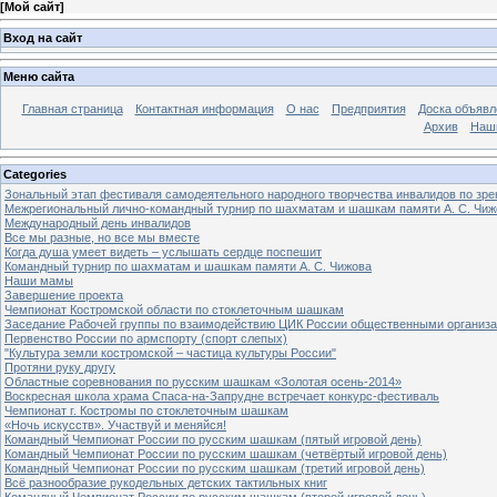
[
Мой сайт
]
Вход на сайт
Меню сайта
Главная страница
Контактная информация
О нас
Предприятия
Доска объявл
Архив
Наш
Categories
Зональный этап фестиваля самодеятельного народного творчества инвалидов по з
Межрегиональный лично-командный турнир по шахматам и шашкам памяти А. С. Чиж
Международный день инвалидов
Все мы разные, но все мы вместе
Когда душа умеет видеть – услышать сердце поспешит
Командный турнир по шахматам и шашкам памяти А. С. Чижова
Наши мамы
Завершение проекта
Чемпионат Костромской области по стоклеточным шашкам
Заседание Рабочей группы по взаимодействию ЦИК России общественными организ
Первенство России по армспорту (спорт слепых)
"Культура земли костромской – частица культуры России"
Протяни руку другу
Областные соревнования по русским шашкам «Золотая осень-2014»
Воскресная школа храма Спаса-на-Запрудне встречает конкурс-фестиваль
Чемпионат г. Костромы по стоклеточным шашкам
«Ночь искусств». Участвуй и меняйся!
Командный Чемпионат России по русским шашкам (пятый игровой день)
Командный Чемпионат России по русским шашкам (четвёртый игровой день)
Командный Чемпионат России по русским шашкам (третий игровой день)
Всё разнообразие рукодельных детских тактильных книг
Командный Чемпионат России по русским шашкам (второй игровой день)