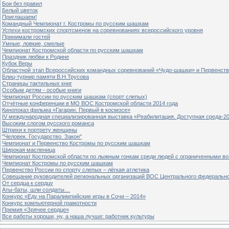
Бои без правил
Белый цветок
Приглашаем!
Командный Чемпионат г. Костромы по русским шашкам
Успехи костромских спортсменов на соревнованиях всероссийского уровня
Принимали гостей
Умные, ловкие, смелые
Чемпионат Костромской области по русским шашкам
Праздник любви к Родине
Кубок Веры
Областной этап Всероссийских командных соревнований «Чудо-шашки» и Первенст
Блиц-турнир памяти В.Н.Трусова
Страницы тактильных книг
Особым детям - особые книги
Чемпионат России по русским шашкам (спорт слепых)
Отчётные конференции в МО ВОС Костромской области 2014 года
Кинопоказ фильма «Гагарин. Первый в космосе»
IV международная специализированная выставка «Реабилитация. Доступная среда-2
Высоким слогом русского романса
Штрихи к портрету женщины
"Человек. Государство. Закон"
Чемпионат и Первенство Костромы по русским шашкам
Широкая масленица
Чемпионат Костромской области по лыжным гонкам среди людей с ограниченными в
Чемпионат Костромы по русским шашкам
Первенство России по спорту слепых – лёгкая атлетика
Совещание руководителей региональных организаций ВОС Центрального федерально
От сердца к сердцу
Аты-баты, шли солдаты…
Конкурс «Еду на Паралимпийские игры в Сочи – 2014»
Конкурс компьютерной грамотности
Премия «Зрячее сердце»
Все работы хороши, ну, а наша лучше: работник культуры