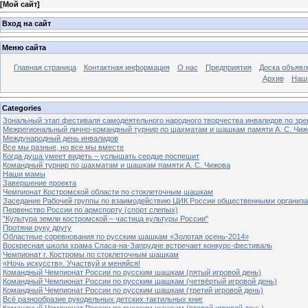
[
Мой сайт
]
Вход на сайт
Меню сайта
Главная страница
Контактная информация
О нас
Предприятия
Доска объявл
Архив
Наш
Categories
Зональный этап фестиваля самодеятельного народного творчества инвалидов по з
Межрегиональный лично-командный турнир по шахматам и шашкам памяти А. С. Чиж
Международный день инвалидов
Все мы разные, но все мы вместе
Когда душа умеет видеть – услышать сердце поспешит
Командный турнир по шахматам и шашкам памяти А. С. Чижова
Наши мамы
Завершение проекта
Чемпионат Костромской области по стоклеточным шашкам
Заседание Рабочей группы по взаимодействию ЦИК России общественными организ
Первенство России по армспорту (спорт слепых)
"Культура земли костромской – частица культуры России"
Протяни руку другу
Областные соревнования по русским шашкам «Золотая осень-2014»
Воскресная школа храма Спаса-на-Запрудне встречает конкурс-фестиваль
Чемпионат г. Костромы по стоклеточным шашкам
«Ночь искусств». Участвуй и меняйся!
Командный Чемпионат России по русским шашкам (пятый игровой день)
Командный Чемпионат России по русским шашкам (четвёртый игровой день)
Командный Чемпионат России по русским шашкам (третий игровой день)
Всё разнообразие рукодельных детских тактильных книг
Командный Чемпионат России по русским шашкам (второй игровой день)