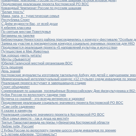
Продолжение реализации проекта Костромской РО ВОС
Командный Чемпионат России по русским шашкам
"Белая трость"
Мама, папа, я - туристическая семья
Республика Спорт
С Днём мудрости Вас, от всей души
К юбилею классика
По святым местам Поветлужья
Витамины на тарелке
Библиотекари Нерехтского района присоединились к конкурсу-фестивалю "Особым дет
Заявка на участие в президентском конкурсе социально значимых проектов для НКО
Продолжается реализация проекта «5 направлений культуры и искусства»
Путешествие в Мир Животных
Как хорошо уметь читать!
Мечты сбываются!
Юбилей Галичской местной организации ВОС
Есть решение
День знаний
Костромские журналисты изготовили тактильную Азбуку для детей с нарушением зре
Межрегиональный интеллектуальный конкурс «12 стульев» среди инвалидов по зрен
Реализация проекта вступает в завершающую стадию
Спорт объединяет
Соревнования по шашкам, посвящённые Всероссийскому Дню физкультурника и 862-
Кубок России по велоспорту-тандем-трек
Встреча со сказкой - это всегда интересно и здорово!
Продолжение реализации социально значимого проекта Костромской РО ВОС
«Сам себе садовник»
К сказке в каникулы
Реализация социально значимого проекта в Костромской РО ВОС
«Вся семья вместе - так и душа на месте!»
Третья Параспартакиада на призы губернатора Костромской области
Люблю тебя, Россия!
2 Кубка России по велоспорту-тандем-шоссе среди инвалидов по зрению
С 5-летним юбилеем, "Оптимисты"!