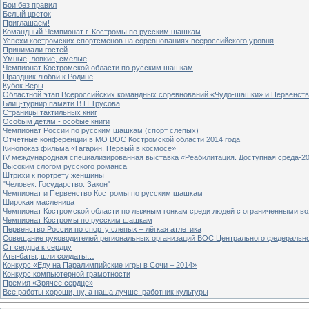
Бои без правил
Белый цветок
Приглашаем!
Командный Чемпионат г. Костромы по русским шашкам
Успехи костромских спортсменов на соревнованиях всероссийского уровня
Принимали гостей
Умные, ловкие, смелые
Чемпионат Костромской области по русским шашкам
Праздник любви к Родине
Кубок Веры
Областной этап Всероссийских командных соревнований «Чудо-шашки» и Первенст
Блиц-турнир памяти В.Н.Трусова
Страницы тактильных книг
Особым детям - особые книги
Чемпионат России по русским шашкам (спорт слепых)
Отчётные конференции в МО ВОС Костромской области 2014 года
Кинопоказ фильма «Гагарин. Первый в космосе»
IV международная специализированная выставка «Реабилитация. Доступная среда-2
Высоким слогом русского романса
Штрихи к портрету женщины
"Человек. Государство. Закон"
Чемпионат и Первенство Костромы по русским шашкам
Широкая масленица
Чемпионат Костромской области по лыжным гонкам среди людей с ограниченными в
Чемпионат Костромы по русским шашкам
Первенство России по спорту слепых – лёгкая атлетика
Совещание руководителей региональных организаций ВОС Центрального федерально
От сердца к сердцу
Аты-баты, шли солдаты…
Конкурс «Еду на Паралимпийские игры в Сочи – 2014»
Конкурс компьютерной грамотности
Премия «Зрячее сердце»
Все работы хороши, ну, а наша лучше: работник культуры