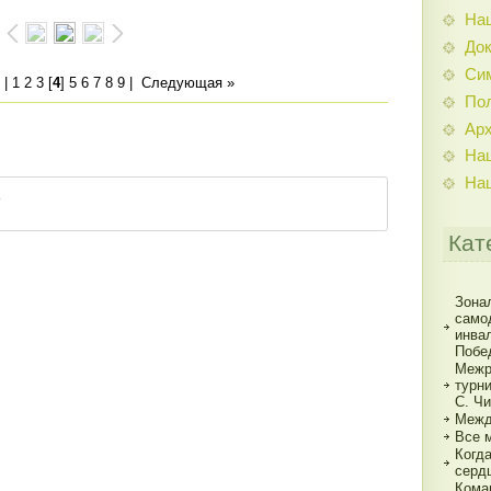
На
До
Си
|
1
2
3
[
4
]
5
6
7
8
9
|
Следующая »
По
Ар
На
На
Кат
Зона
само
инва
Побе
Межр
турн
С. Ч
Межд
Все 
Когд
серд
Кома