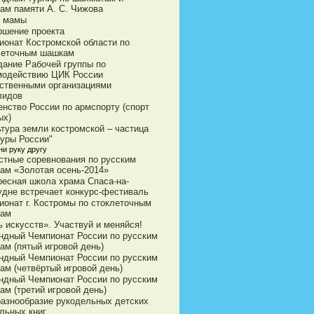
ам памяти А. С. Чижова
 мамы
ршение проекта
ионат Костромской области по
леточным шашкам
дание Рабочей группы по
модействию ЦИК России
ственными организациями
лидов
енство России по армспорту (спорт
ых)
ьтура земли костромской – частица
туры России"
ни руку другу
стные соревнования по русским
ам «Золотая осень-2014»
ресная школа храма Спаса-на-
удне встречает конкурс-фестиваль
ионат г. Костромы по стоклеточным
ам
 искусств». Участвуй и меняйся!
ндный Чемпионат России по русским
ам (пятый игровой день)
ндный Чемпионат России по русским
ам (четвёртый игровой день)
ндный Чемпионат России по русским
ам (третий игровой день)
разнообразие рукодельных детских
льных книг