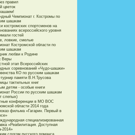
без правил
й цветок
лашаем!
ндный Чемпионат г. Костромы по
ким шашкам
хи костромских спортсменов на
внованиях всероссийского уровня
имали гостей
е, ловкие, смелые
ионат Костромской области по
ким шашкам
дник любви к Родине
к Веры
стной этап Всероссийских
ндных соревнований «Чудо-шашки»
рвенства КО по русским шашкам
-турнир памяти В.Н.Трусова
ницы тактильных книг
ым детям - особые книги
ионат России по русским шашкам
т слепых)
тные конференции в МО ВОС
ромской области 2014 года
показ фильма «Гагарин. Первый в
осе»
еждународная специализированная
авка «Реабилитация. Доступная
а-2014»
ким слогом русского романса