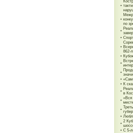
Кост
такт
нару
Межр
конк
по з
Реали
заве
Спор
Соре
Всер
862-л
Кубо
Встре
интер
Прод
знач
«Сам
К ска
Реал
в Ко
«Вся 
мест
Трет
губе
Любл
2 Куб
шосс
С 5-