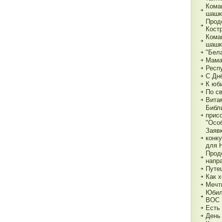
Кома
шашк
Прод
Кост
Кома
шашк
"Бела
Мама,
Респ
С Дн
К юб
По с
Вита
Библ
прис
"Особ
Заяв
конк
для 
Прод
напр
Путе
Как х
Мечт
Юбил
ВОС
Есть
День