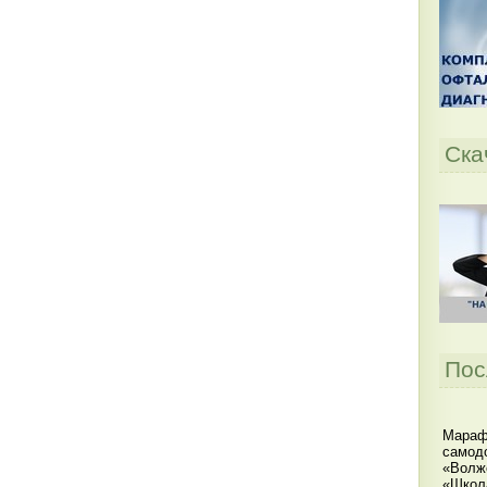
Ска
Пос
Мараф
самодо
«Волжс
«Школ