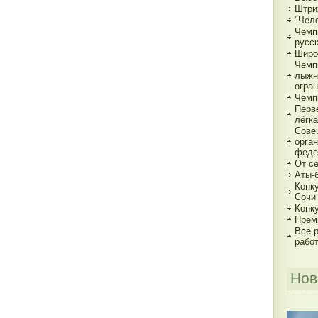
Штри
"Чело
Чемп
русс
Широ
Чемп
лыжн
огра
Чемп
Перв
лёгка
Сове
орга
феде
От с
Аты-
Конк
Сочи
Конк
Прем
Все р
рабо
Нов