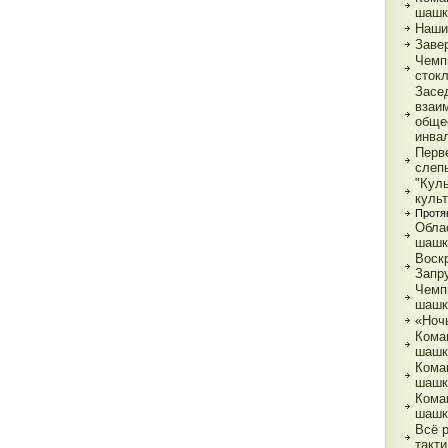
шашк
Наши
Заве
Чемп
сток
Засе
взаи
обще
инва
Перв
слеп
"Кул
куль
Протя
Обла
шашк
Воск
Запр
Чемп
шашк
«Ночь
Кома
шашк
Кома
шашк
Кома
шашк
Всё 
такти