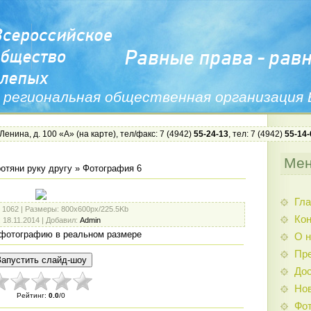
 региональная общественная организация
 Ленина, д. 100 «А» (
на карте
), тел/факс: 7 (4942)
55-24-13
, тел: 7 (4942)
55-14-
Ме
отяни руку другу
» Фотография 6
Гла
: 1062 |
Размеры
: 800x600px/225.5Kb
Ко
: 18.11.2014 |
Добавил
:
Admin
фотографию в реальном размере
О н
Пр
Дос
Нов
Рейтинг
:
0.0
/
0
Фо