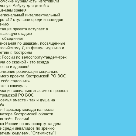
ромские журналисты изготовили
ильную Азбуку для детей с
шением зрения
егиональный интеллектуальный
урс «12 стульев» среди инвалидов
рению
зация проекта вступает в
ршающую стадию
т объединяет
внования по шашкам, посвящённые
оссийскому Дню физкультурника и
етию г. Костромы
к России по велоспорту-тандем-трек
ча со сказкой - это всегда
есно и здорово!
олжение реализации социально
имого проекта Костромской РО ВОС
 себе садовник»
зке в каникулы
изация социально значимого проекта
стромской РО ВОС
семья вместе - так и душа на
е!»
ья Параспартакиада на призы
рнатора Костромской области
ю тебя, Россия!
ка России по велоспорту-тандем-
е среди инвалидов по зрению
летним юбилеем, "Оптимисты"!