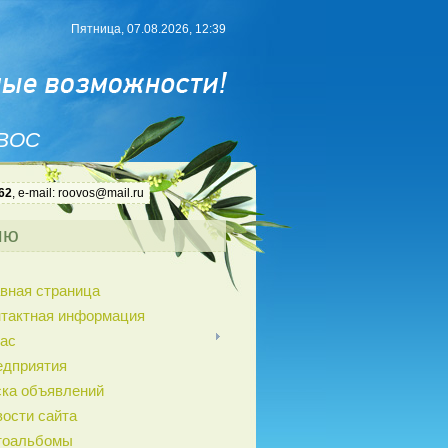
Пятница, 07.08.2026, 12:39
 ВОС
62
, e-mail: roovos@mail.ru
ню
вная страница
нтактная информация
ас
едприятия
ка объявлений
ости сайта
тоальбомы