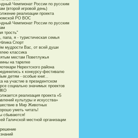
ндный Чемпионат России по русским
ам (второй игровой день)
олжение реализации проекта
ромской РО ВОС
ндный Чемпионат России по русским
ам
я трость"
 папа, я - туристическая семья
ублика Спорт
ём мудрости Вас, от всей души
илею классика
вятым местам Поветлужья
мины на тарелке
иотекари Нерехтского района
оединились к конкурсу-фестивалю
ым детям - особые книг...
ка на участие в президентском
урсе социально значимых проектов
НКО
олжается реализация проекта «5
авлений культуры и искусства»
шествие в Мир Животных
орошо уметь читать!
ы сбываются!
ей Галичской местной организации
 решение
 знаний