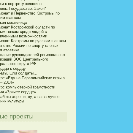
хи к портрету женщины
век. Государство. Закон"
ионат и Первенство Костромы по
ким шашкам
кая масленица
ионат Костромской области по
ым гонкам среди людей с
ниченными возможностями
ионат Костромы по русским шашкам
енство России по спорту слепых –
я атлетика
щание руководителей региональных
низаций ВОС Центрального
рального округа РФ
ердца к сердцу
баты, шли солдаты…
урс «Еду на Паралимпийские игры в
 – 2014»
урс компьютерной грамотности
ия «Зрячее сердце»
аботы хороши, ну, а наша лучше:
тник культуры
ые проекты