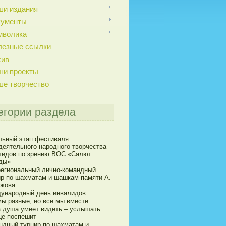
ши издания
кументы
мволика
лезные ссылки
хив
ши проекты
ше творчество
егории раздела
льный этап фестиваля
деятельного народного творчества
лидов по зрению ВОС «Салют
ды»
егиональный лично-командный
ир по шахматам и шашкам памяти А.
ижова
ународный день инвалидов
мы разные, но все мы вместе
а душа умеет видеть – услышать
це поспешит
ндный турнир по шахматам и