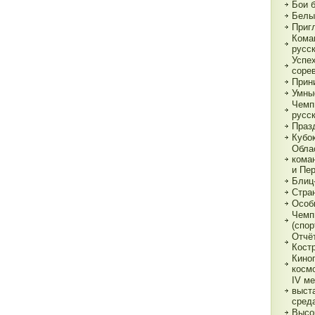
Бои 
Белы
Приг
Кома
русс
Успе
соре
Прин
Умны
Чемп
русс
Праз
Кубо
Обла
кома
и Пе
Блиц
Стра
Особ
Чемп
(спор
Отчё
Кост
Кино
косм
IV м
выст
сред
Высо