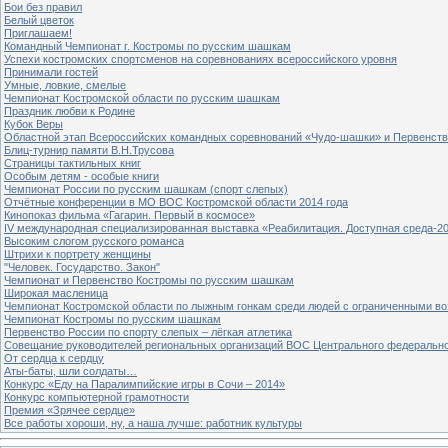
Бои без правил
Белый цветок
Приглашаем!
Командный Чемпионат г. Костромы по русским шашкам
Успехи костромских спортсменов на соревнованиях всероссийского уровня
Принимали гостей
Умные, ловкие, смелые
Чемпионат Костромской области по русским шашкам
Праздник любви к Родине
Кубок Веры
Областной этап Всероссийских командных соревнований «Чудо-шашки» и Первенст
Блиц-турнир памяти В.Н.Трусова
Страницы тактильных книг
Особым детям - особые книги
Чемпионат России по русским шашкам (спорт слепых)
Отчётные конференции в МО ВОС Костромской области 2014 года
Кинопоказ фильма «Гагарин. Первый в космосе»
IV международная специализированная выставка «Реабилитация. Доступная среда-2
Высоким слогом русского романса
Штрихи к портрету женщины
"Человек. Государство. Закон"
Чемпионат и Первенство Костромы по русским шашкам
Широкая масленица
Чемпионат Костромской области по лыжным гонкам среди людей с ограниченными в
Чемпионат Костромы по русским шашкам
Первенство России по спорту слепых – лёгкая атлетика
Совещание руководителей региональных организаций ВОС Центрального федерально
От сердца к сердцу
Аты-баты, шли солдаты…
Конкурс «Еду на Паралимпийские игры в Сочи – 2014»
Конкурс компьютерной грамотности
Премия «Зрячее сердце»
Все работы хороши, ну, а наша лучше: работник культуры