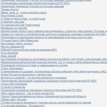
Продолжение реализации проекта Костромской РО ВОС
Командный Чемпионат России по русским шашкам
"Белая трость"
Мама, папа, я - туристическая семья
Республика Спорт
С Днём мудрости Вас, от всей души
К юбилею классика
По святым местам Поветлужья
Витамины на тарелке
Библиотекари Нерехтского района присоединились к конкурсу-фестивалю "Особым дет
Заявка на участие в президентском конкурсе социально значимых проектов для НКО
Продолжается реализация проекта «5 направлений культуры и искусства»
Путешествие в Мир Животных
Как хорошо уметь читать!
Мечты сбываются!
Юбилей Галичской местной организации ВОС
Есть решение
День знаний
Костромские журналисты изготовили тактильную Азбуку для детей с нарушением зре
Межрегиональный интеллектуальный конкурс «12 стульев» среди инвалидов по зрен
Реализация проекта вступает в завершающую стадию
Спорт объединяет
Соревнования по шашкам, посвящённые Всероссийскому Дню физкультурника и 862-
Кубок России по велоспорту-тандем-трек
Встреча со сказкой - это всегда интересно и здорово!
Продолжение реализации социально значимого проекта Костромской РО ВОС
«Сам себе садовник»
К сказке в каникулы
Реализация социально значимого проекта в Костромской РО ВОС
«Вся семья вместе - так и душа на месте!»
Третья Параспартакиада на призы губернатора Костромской области
Люблю тебя, Россия!
2 Кубка России по велоспорту-тандем-шоссе среди инвалидов по зрению
С 5-летним юбилеем, "Оптимисты"!