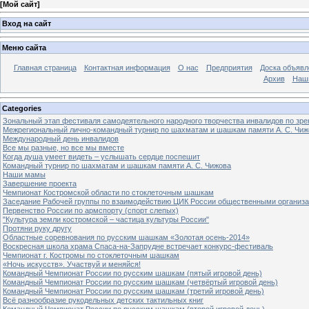
[
Мой сайт
]
Вход на сайт
Меню сайта
Главная страница
Контактная информация
О нас
Предприятия
Доска объявл
Архив
Наш
Categories
Зональный этап фестиваля самодеятельного народного творчества инвалидов по з
Межрегиональный лично-командный турнир по шахматам и шашкам памяти А. С. Чиж
Международный день инвалидов
Все мы разные, но все мы вместе
Когда душа умеет видеть – услышать сердце поспешит
Командный турнир по шахматам и шашкам памяти А. С. Чижова
Наши мамы
Завершение проекта
Чемпионат Костромской области по стоклеточным шашкам
Заседание Рабочей группы по взаимодействию ЦИК России общественными организ
Первенство России по армспорту (спорт слепых)
"Культура земли костромской – частица культуры России"
Протяни руку другу
Областные соревнования по русским шашкам «Золотая осень-2014»
Воскресная школа храма Спаса-на-Запрудне встречает конкурс-фестиваль
Чемпионат г. Костромы по стоклеточным шашкам
«Ночь искусств». Участвуй и меняйся!
Командный Чемпионат России по русским шашкам (пятый игровой день)
Командный Чемпионат России по русским шашкам (четвёртый игровой день)
Командный Чемпионат России по русским шашкам (третий игровой день)
Всё разнообразие рукодельных детских тактильных книг
Командный Чемпионат России по русским шашкам (второй игровой день)