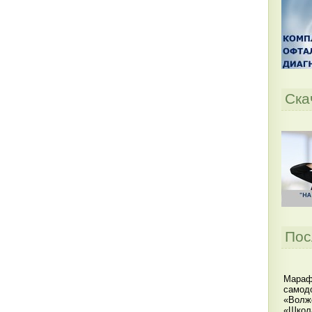
Ска
Пос
Мараф
самодо
«Волжс
«Школ