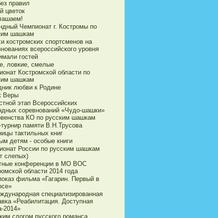
без правил
й цветок
лашаем!
ндный Чемпионат г. Костромы по
ким шашкам
хи костромских спортсменов на
внованиях всероссийского уровня
имали гостей
е, ловкие, смелые
ионат Костромской области по
ким шашкам
дник любви к Родине
к Веры
стной этап Всероссийских
ндных соревнований «Чудо-шашки»
рвенства КО по русским шашкам
-турнир памяти В.Н.Трусова
ницы тактильных книг
ым детям - особые книги
ионат России по русским шашкам
т слепых)
тные конференции в МО ВОС
ромской области 2014 года
показ фильма «Гагарин. Первый в
осе»
еждународная специализированная
авка «Реабилитация. Доступная
а-2014»
ким слогом русского романса