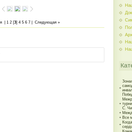
На
До
Си
я
|
1
2
[
3
]
4
5
6
7
|
Следующая »
По
Ар
На
На
Кат
Зона
само
инва
Побе
Межр
турн
С. Ч
Межд
Все 
Когд
серд
Кома