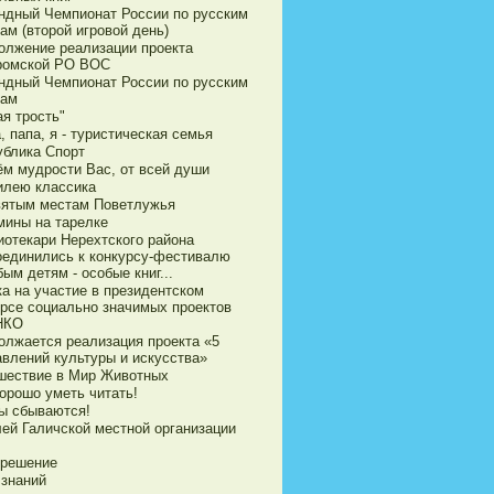
ндный Чемпионат России по русским
ам (второй игровой день)
олжение реализации проекта
ромской РО ВОС
ндный Чемпионат России по русским
ам
я трость"
 папа, я - туристическая семья
ублика Спорт
ём мудрости Вас, от всей души
илею классика
вятым местам Поветлужья
мины на тарелке
иотекари Нерехтского района
оединились к конкурсу-фестивалю
ым детям - особые книг...
ка на участие в президентском
урсе социально значимых проектов
НКО
олжается реализация проекта «5
авлений культуры и искусства»
шествие в Мир Животных
орошо уметь читать!
ы сбываются!
ей Галичской местной организации
 решение
 знаний