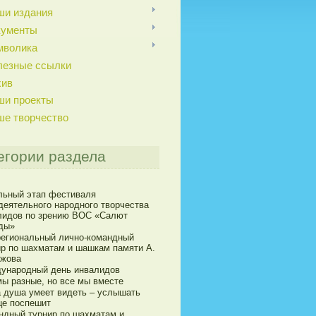
ши издания
кументы
мволика
лезные ссылки
хив
ши проекты
ше творчество
егории раздела
льный этап фестиваля
деятельного народного творчества
лидов по зрению ВОС «Салют
ды»
егиональный лично-командный
ир по шахматам и шашкам памяти А.
ижова
ународный день инвалидов
мы разные, но все мы вместе
а душа умеет видеть – услышать
це поспешит
ндный турнир по шахматам и