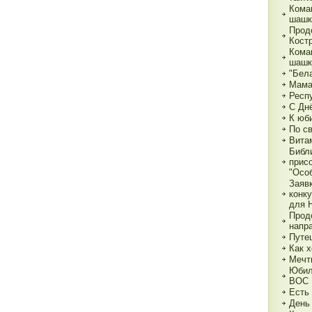
Кома
шашк
Прод
Кост
Кома
шашк
"Бела
Мама,
Респ
С Дн
К юб
По с
Вита
Библ
прис
"Особ
Заяв
конк
для 
Прод
напр
Путе
Как х
Мечт
Юбил
ВОС
Есть
День