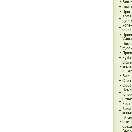
Бои 
Белы
Приг
Кома
русс
Успе
соре
Прин
Умны
Чемп
русс
Праз
Кубо
Обла
кома
и Пе
Блиц
Стра
Особ
Чемп
(спор
Отчё
Кост
Кино
косм
IV м
выст
сред
Высо