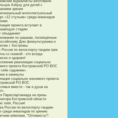
ромские журналисты изготовили
ильную Азбуку для детей с
шением зрения
егиональный интеллектуальный
урс «12 стульев» среди инвалидов
рению
зация проекта вступает в
ршающую стадию
т объединяет
внования по шашкам, посвящённые
оссийскому Дню физкультурника и
етию г. Костромы
к России по велоспорту-тандем-трек
ча со сказкой - это всегда
есно и здорово!
олжение реализации социально
имого проекта Костромской РО ВОС
 себе садовник»
зке в каникулы
изация социально значимого проекта
стромской РО ВОС
семья вместе - так и душа на
е!»
ья Параспартакиада на призы
рнатора Костромской области
ю тебя, Россия!
ка России по велоспорту-тандем-
е среди инвалидов по зрению
летним юбилеем, "Оптимисты"!