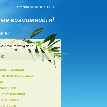
Суббота, 08.08.2026, 14:24
 ВОС
62
, e-mail: roovos@mail.ru
ню
вная страница
нтактная информация
ас
едприятия
ка объявлений
ости сайта
тоальбомы