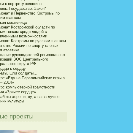
хи к портрету женщины
век. Государство. Закон"
ионат и Первенство Костромы по
ким шашкам
кая масленица
ионат Костромской области по
ым гонкам среди людей с
ниченными возможностями
ионат Костромы по русским шашкам
енство России по спорту слепых –
я атлетика
щание руководителей региональных
низаций ВОС Центрального
рального округа РФ
ердца к сердцу
баты, шли солдаты…
урс «Еду на Паралимпийские игры в
 – 2014»
урс компьютерной грамотности
ия «Зрячее сердце»
аботы хороши, ну, а наша лучше:
тник культуры
ые проекты