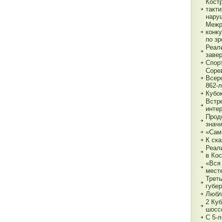
Кост
такт
нару
Межр
конк
по з
Реали
заве
Спор
Соре
Всер
862-л
Кубо
Встре
интер
Прод
знач
«Сам
К ска
Реал
в Ко
«Вся 
мест
Трет
губе
Любл
2 Куб
шосс
С 5-