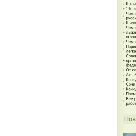
Штри
"Чело
Чемп
русс
Широ
Чемп
лыжн
огра
Чемп
Перв
лёгка
Сове
орга
феде
От с
Аты-
Конк
Сочи
Конк
Прем
Все р
рабо
Нов