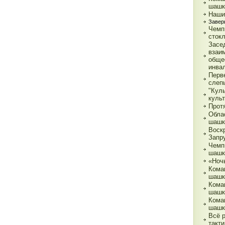
шашк
Наши
Завер
Чемп
сток
Засе
взаи
обще
инва
Перв
слеп
"Кул
куль
Прот
Обла
шашк
Воск
Запр
Чемп
шашк
«Ночь
Кома
шашк
Кома
шашк
Кома
шашк
Всё 
такти