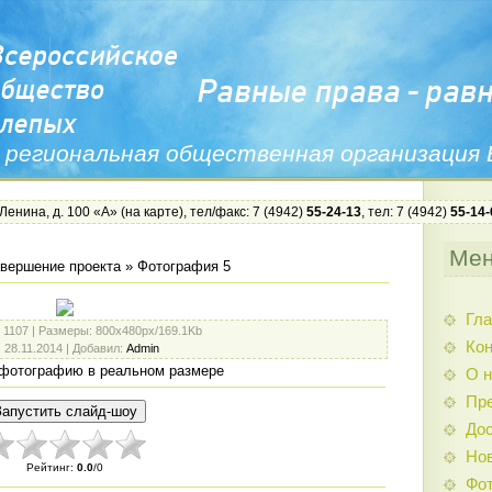
 региональная общественная организация
 Ленина, д. 100 «А» (
на карте
), тел/факс: 7 (4942)
55-24-13
, тел: 7 (4942)
55-14-
Ме
вершение проекта
» Фотография 5
Гла
: 1107 |
Размеры
: 800x480px/169.1Kb
Ко
: 28.11.2014 |
Добавил
:
Admin
фотографию в реальном размере
О н
Пр
Дос
Нов
Рейтинг
:
0.0
/
0
Фо