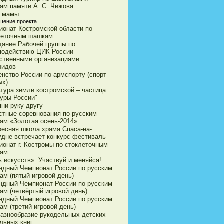
ам памяти А. С. Чижова
 мамы
шение проекта
ионат Костромской области по
леточным шашкам
дание Рабочей группы по
модействию ЦИК России
ственными организациями
лидов
енство России по армспорту (спорт
ых)
ьтура земли костромской – частица
туры России"
яни руку другу
стные соревнования по русским
ам «Золотая осень-2014»
ресная школа храма Спаса-на-
удне встречает конкурс-фестиваль
ионат г. Костромы по стоклеточным
ам
 искусств». Участвуй и меняйся!
ндный Чемпионат России по русским
ам (пятый игровой день)
ндный Чемпионат России по русским
ам (четвёртый игровой день)
ндный Чемпионат России по русским
ам (третий игровой день)
разнообразие рукодельных детских
льных книг