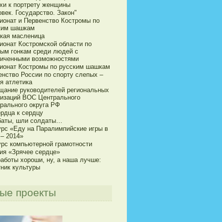
хи к портрету женщины
век. Государство. Закон"
ионат и Первенство Костромы по
ким шашкам
кая масленица
ионат Костромской области по
ым гонкам среди людей с
ниченными возможностями
ионат Костромы по русским шашкам
енство России по спорту слепых –
я атлетика
щание руководителей региональных
низаций ВОС Центрального
рального округа РФ
ердца к сердцу
баты, шли солдаты…
урс «Еду на Паралимпийские игры в
 – 2014»
урс компьютерной грамотности
ия «Зрячее сердце»
аботы хороши, ну, а наша лучше:
тник культуры
ые проекты