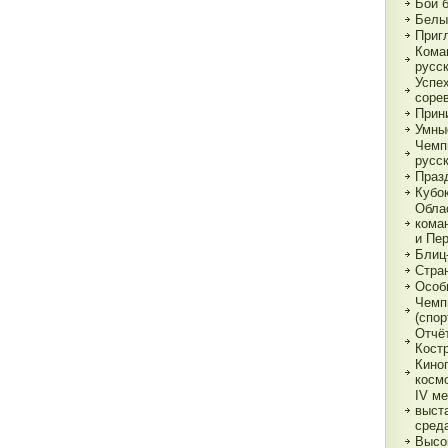
Бои 
Белы
Приг
Кома
русс
Успе
соре
Прин
Умны
Чемп
русс
Праз
Кубо
Обла
кома
и Пе
Блиц
Стра
Особ
Чемп
(спор
Отчё
Кост
Кино
косм
IV м
выст
сред
Высо