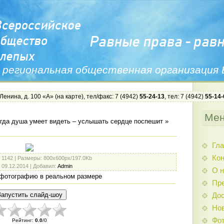
 региональная общественная организация
 Ленина, д. 100 «А» (
на карте
), тел/факс: 7 (4942)
55-24-13
, тел: 7 (4942)
55-14-
Ме
гда душа умеет видеть – услышать сердце поспешит
»
Гла
Ко
: 1142 |
Размеры
: 800x600px/197.0Kb
: 09.12.2014 |
Добавил
:
Admin
О н
фотографию в реальном размере
Пр
Дос
Нов
Фо
Рейтинг
:
0.0
/
0