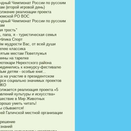
ндный Чемпионат России по русским
ам (второй игровой день)
олжение реализации проекта
ромской РО ВОС
ндный Чемпионат России по русским
ам
я трость"
 папа, я - туристическая семья
ублика Спорт
ём мудрости Вас, от всей души
илею классика
вятым местам Поветлужья
мины на тарелке
иотекари Нерехтского района
оединились к конкурсу-фестивалю
ым детям - особые книг...
ка на участие в президентском
урсе социально значимых проектов
НКО
олжается реализация проекта «5
авлений культуры и искусства»
шествие в Мир Животных
орошо уметь читать!
ы сбываются!
ей Галичской местной организации
 решение
 знаний