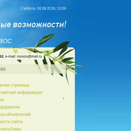
Суббота, 08.08.2026, 13:59
 ВОС
62
, e-mail: roovos@mail.ru
ню
вная страница
нтактная информация
ас
едприятия
ка объявлений
ости сайта
тоальбомы