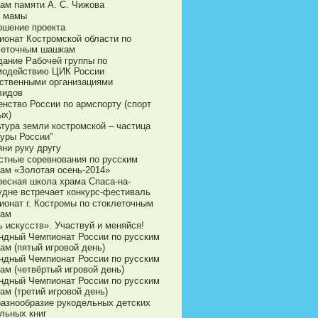
ам памяти А. С. Чижова
 мамы
ршение проекта
ионат Костромской области по
леточным шашкам
дание Рабочей группы по
модействию ЦИК России
ственными организациями
лидов
енство России по армспорту (спорт
ых)
ьтура земли костромской – частица
туры России"
яни руку другу
стные соревнования по русским
ам «Золотая осень-2014»
ресная школа храма Спаса-на-
удне встречает конкурс-фестиваль
ионат г. Костромы по стоклеточным
ам
 искусств». Участвуй и меняйся!
ндный Чемпионат России по русским
ам (пятый игровой день)
ндный Чемпионат России по русским
ам (четвёртый игровой день)
ндный Чемпионат России по русским
ам (третий игровой день)
разнообразие рукодельных детских
льных книг