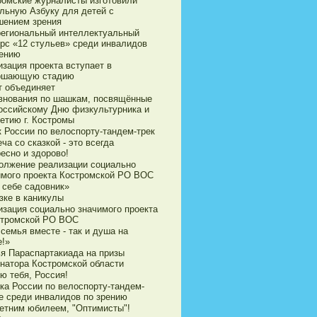
ромские журналисты изготовили
ильную Азбуку для детей с
шением зрения
егиональный интеллектуальный
урс «12 стульев» среди инвалидов
рению
зация проекта вступает в
ршающую стадию
т объединяет
внования по шашкам, посвящённые
оссийскому Дню физкультурника и
етию г. Костромы
к России по велоспорту-тандем-трек
ча со сказкой - это всегда
есно и здорово!
олжение реализации социально
имого проекта Костромской РО ВОС
 себе садовник»
зке в каникулы
изация социально значимого проекта
стромской РО ВОС
семья вместе - так и душа на
е!»
ья Параспартакиада на призы
рнатора Костромской области
ю тебя, Россия!
ка России по велоспорту-тандем-
е среди инвалидов по зрению
летним юбилеем, "Оптимисты"!