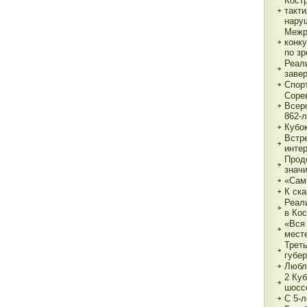
Кост
такт
нару
Межр
конк
по з
Реали
заве
Спор
Соре
Всер
862-л
Кубо
Встре
интер
Прод
знач
«Сам
К ска
Реал
в Ко
«Вся 
мест
Трет
губе
Любл
2 Куб
шосс
С 5-