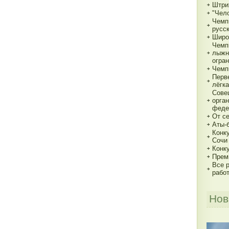
Штри
"Чело
Чемп
русс
Широ
Чемп
лыжн
огра
Чемп
Перв
лёгка
Сове
орга
феде
От с
Аты-
Конк
Сочи
Конк
Прем
Все р
рабо
Нов