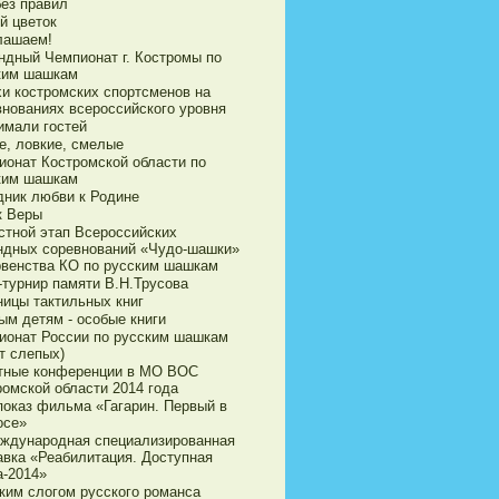
без правил
й цветок
лашаем!
ндный Чемпионат г. Костромы по
ким шашкам
хи костромских спортсменов на
внованиях всероссийского уровня
имали гостей
е, ловкие, смелые
ионат Костромской области по
ким шашкам
дник любви к Родине
к Веры
стной этап Всероссийских
ндных соревнований «Чудо-шашки»
рвенства КО по русским шашкам
-турнир памяти В.Н.Трусова
ницы тактильных книг
ым детям - особые книги
ионат России по русским шашкам
т слепых)
тные конференции в МО ВОС
ромской области 2014 года
показ фильма «Гагарин. Первый в
осе»
еждународная специализированная
авка «Реабилитация. Доступная
а-2014»
ким слогом русского романса