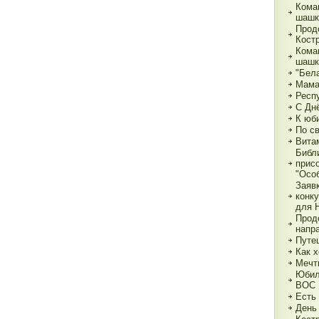
Кома
шашк
Прод
Кост
Кома
шашк
"Бела
Мама,
Респ
С Дн
К юб
По с
Вита
Библ
прис
"Особ
Заяв
конк
для 
Прод
напр
Путе
Как х
Мечт
Юбил
ВОС
Есть
День