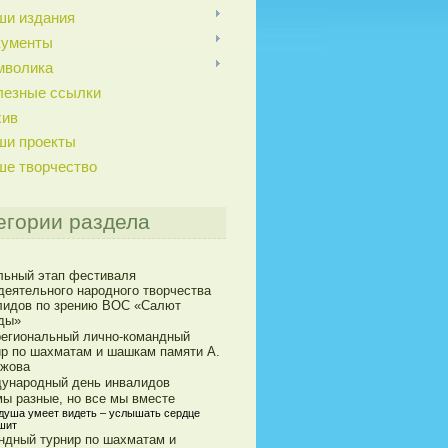
ши издания
кументы
мволика
лезные ссылки
хив
ши проекты
ше творчество
егории раздела
льный этап фестиваля
деятельного народного творчества
лидов по зрению ВОС «Салют
ды»
егиональный лично-командный
ир по шахматам и шашкам памяти А.
ижова
ународный день инвалидов
мы разные, но все мы вместе
 душа умеет видеть – услышать сердце
шит
ндный турнир по шахматам и