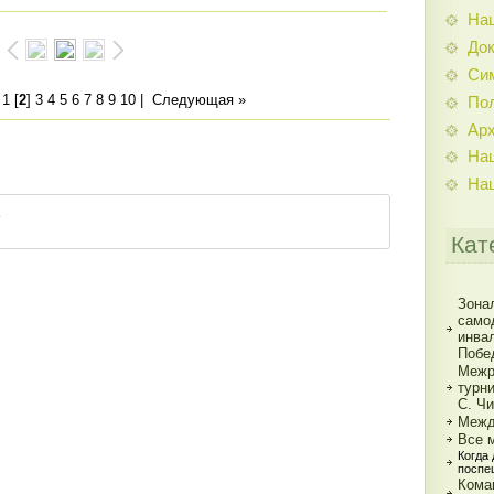
На
До
Си
|
1
[
2
]
3
4
5
6
7
8
9
10
|
Следующая »
По
Ар
На
На
Кат
Зона
само
инва
Побе
Межр
турн
С. Ч
Межд
Все 
Когда
поспе
Кома