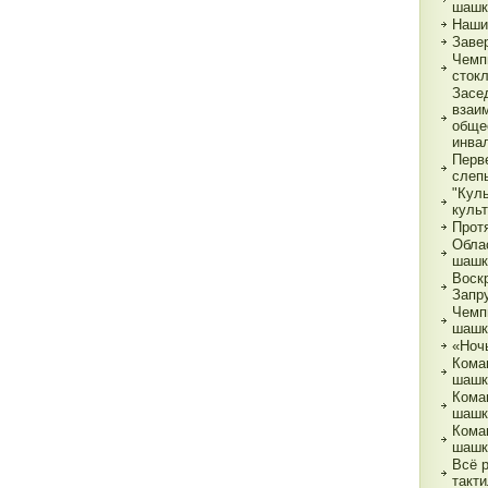
шашк
Наши
Заве
Чемп
сток
Засе
взаи
обще
инва
Перв
слеп
"Кул
куль
Прот
Обла
шашк
Воск
Запр
Чемп
шашк
«Ночь
Кома
шашк
Кома
шашк
Кома
шашк
Всё 
такти