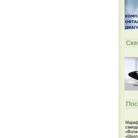
Ска
Пос
Мараф
самодо
«Волжс
«Школ