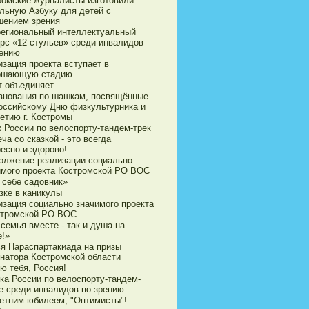
ромские журналисты изготовили
ильную Азбуку для детей с
шением зрения
егиональный интеллектуальный
урс «12 стульев» среди инвалидов
рению
зация проекта вступает в
ршающую стадию
т объединяет
внования по шашкам, посвящённые
оссийскому Дню физкультурника и
етию г. Костромы
к России по велоспорту-тандем-трек
ча со сказкой - это всегда
есно и здорово!
олжение реализации социально
имого проекта Костромской РО ВОС
 себе садовник»
зке в каникулы
изация социально значимого проекта
стромской РО ВОС
семья вместе - так и душа на
е!»
ья Параспартакиада на призы
рнатора Костромской области
ю тебя, Россия!
ка России по велоспорту-тандем-
е среди инвалидов по зрению
летним юбилеем, "Оптимисты"!