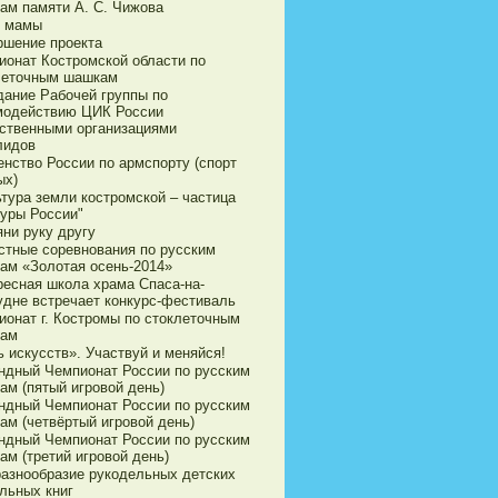
ам памяти А. С. Чижова
 мамы
ршение проекта
ионат Костромской области по
леточным шашкам
дание Рабочей группы по
модействию ЦИК России
ственными организациями
лидов
енство России по армспорту (спорт
ых)
ьтура земли костромской – частица
туры России"
яни руку другу
стные соревнования по русским
ам «Золотая осень-2014»
ресная школа храма Спаса-на-
удне встречает конкурс-фестиваль
ионат г. Костромы по стоклеточным
ам
 искусств». Участвуй и меняйся!
ндный Чемпионат России по русским
ам (пятый игровой день)
ндный Чемпионат России по русским
ам (четвёртый игровой день)
ндный Чемпионат России по русским
ам (третий игровой день)
разнообразие рукодельных детских
льных книг