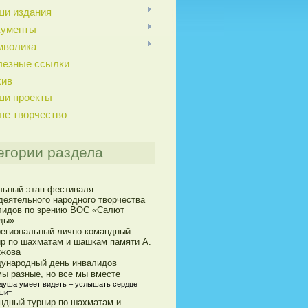
ши издания
кументы
мволика
лезные ссылки
хив
ши проекты
ше творчество
егории раздела
льный этап фестиваля
деятельного народного творчества
лидов по зрению ВОС «Салют
ды»
егиональный лично-командный
ир по шахматам и шашкам памяти А.
ижова
ународный день инвалидов
мы разные, но все мы вместе
 душа умеет видеть – услышать сердце
шит
ндный турнир по шахматам и