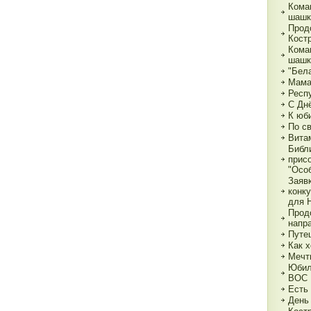
Кома
шашк
Прод
Кост
Кома
шашк
"Бела
Мама,
Респ
С Дн
К юб
По с
Вита
Библ
прис
"Особ
Заяв
конк
для 
Прод
напр
Путе
Как х
Мечт
Юбил
ВОС
Есть
День