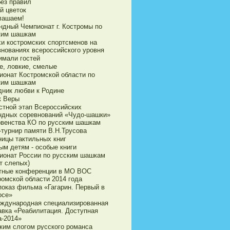
без правил
й цветок
лашаем!
ндный Чемпионат г. Костромы по
ким шашкам
хи костромских спортсменов на
внованиях всероссийского уровня
имали гостей
е, ловкие, смелые
ионат Костромской области по
ким шашкам
дник любви к Родине
к Веры
стной этап Всероссийских
ндных соревнований «Чудо-шашки»
рвенства КО по русским шашкам
-турнир памяти В.Н.Трусова
ницы тактильных книг
ым детям - особые книги
ионат России по русским шашкам
т слепых)
тные конференции в МО ВОС
ромской области 2014 года
показ фильма «Гагарин. Первый в
осе»
еждународная специализированная
авка «Реабилитация. Доступная
а-2014»
ким слогом русского романса