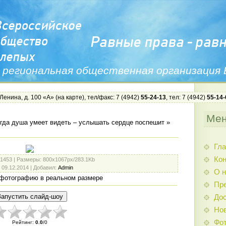
 региональная общественная организация
 Ленина, д. 100 «А» (
на карте
), тел/факс: 7 (4942)
55-24-13
, тел: 7 (4942)
55-14-
Ме
гда душа умеет видеть – услышать сердце поспешит
»
Гла
Ко
 1453 |
Размеры
: 800x1067px/283.1Kb
: 09.12.2014 |
Добавил
:
Admin
О н
фотографию в реальном размере
Пр
Дос
Нов
Фо
Рейтинг
:
0.0
/
0