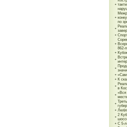
Кост
такт
нару
Межр
конк
по з
Реали
заве
Спор
Соре
Всер
862-л
Кубо
Встре
интер
Прод
знач
«Сам
К ска
Реал
в Ко
«Вся 
мест
Трет
губе
Любл
2 Куб
шосс
С 5-