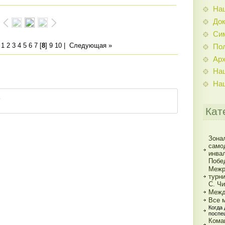
На
До
Си
|
1
2
3
4
5
6
7
[
8
]
9
10
|
Следующая »
По
Ар
На
На
Кат
Зона
само
инва
Побе
Межр
турн
С. Ч
Межд
Все 
Когда
поспе
Кома