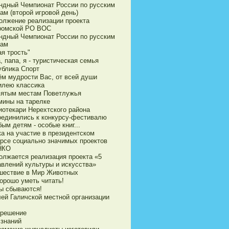
ндный Чемпионат России по русским
ам (второй игровой день)
олжение реализации проекта
ромской РО ВОС
ндный Чемпионат России по русским
ам
я трость"
 папа, я - туристическая семья
ублика Спорт
ём мудрости Вас, от всей души
илею классика
вятым местам Поветлужья
мины на тарелке
иотекари Нерехтского района
оединились к конкурсу-фестивалю
ым детям - особые книг...
ка на участие в президентском
урсе социально значимых проектов
НКО
олжается реализация проекта «5
авлений культуры и искусства»
шествие в Мир Животных
орошо уметь читать!
ы сбываются!
ей Галичской местной организации
 решение
 знаний