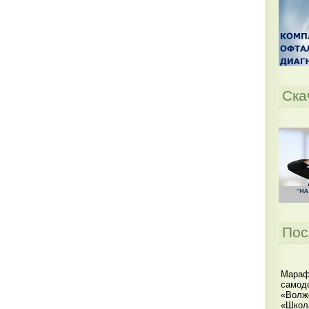
Ска
Пос
Мараф
самодо
«Волжс
«Школ