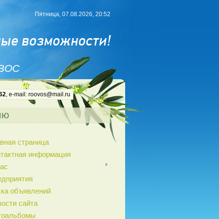
Пятница, 07.08.2026, 20:52
 ВОС
62
, e-mail: roovos@mail.ru
ню
вная страница
нтактная информация
ас
едприятия
ка объявлений
ости сайта
тоальбомы