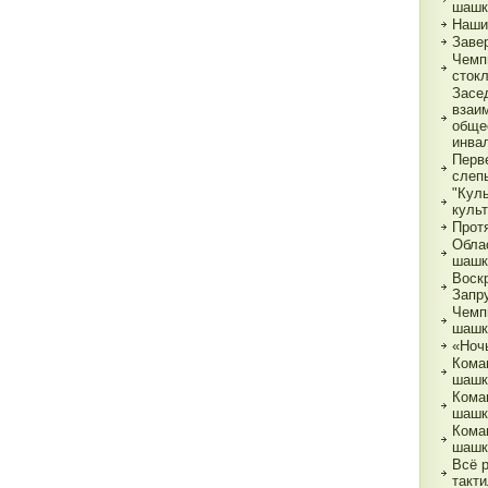
шашк
Наши
Заве
Чемп
сток
Засе
взаи
обще
инва
Перв
слеп
"Кул
куль
Прот
Обла
шашк
Воск
Запр
Чемп
шашк
«Ночь
Кома
шашк
Кома
шашк
Кома
шашк
Всё 
такти