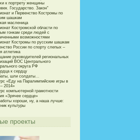
хи к портрету женщины
век. Государство. Закон"
ионат и Первенство Костромы по
ким шашкам
кая масленица
ионат Костромской области по
ым гонкам среди людей с
ниченными возможностями
ионат Костромы по русским шашкам
енство России по спорту слепых –
я атлетика
щание руководителей региональных
низаций ВОС Центрального
рального округа РФ
ердца к сердцу
баты, шли солдаты…
урс «Еду на Паралимпийские игры в
 – 2014»
урс компьютерной грамотности
ия «Зрячее сердце»
аботы хороши, ну, а наша лучше:
тник культуры
ые проекты