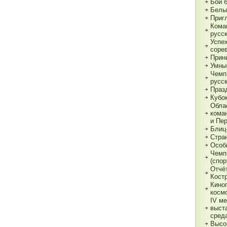
Бои 
Белы
Приг
Кома
русс
Успе
соре
Прин
Умны
Чемп
русс
Праз
Кубо
Обла
кома
и Пе
Блиц
Стра
Особ
Чемп
(спор
Отчё
Кост
Кино
косм
IV м
выст
сред
Высо