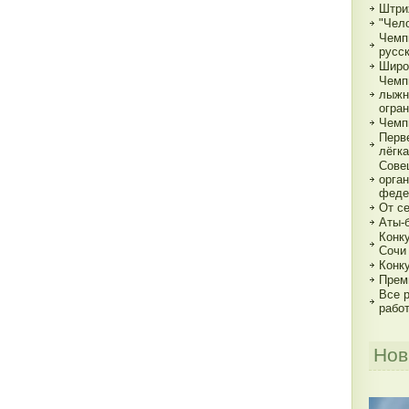
Штри
"Чело
Чемп
русс
Широ
Чемп
лыжн
огра
Чемп
Перв
лёгка
Сове
орга
феде
От с
Аты-
Конк
Сочи
Конк
Прем
Все р
рабо
Нов