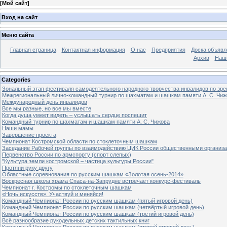
[
Мой сайт
]
Вход на сайт
Меню сайта
Главная страница
Контактная информация
О нас
Предприятия
Доска объявл
Архив
Наш
Categories
Зональный этап фестиваля самодеятельного народного творчества инвалидов по з
Межрегиональный лично-командный турнир по шахматам и шашкам памяти А. С. Чиж
Международный день инвалидов
Все мы разные, но все мы вместе
Когда душа умеет видеть – услышать сердце поспешит
Командный турнир по шахматам и шашкам памяти А. С. Чижова
Наши мамы
Завершение проекта
Чемпионат Костромской области по стоклеточным шашкам
Заседание Рабочей группы по взаимодействию ЦИК России общественными организ
Первенство России по армспорту (спорт слепых)
"Культура земли костромской – частица культуры России"
Протяни руку другу
Областные соревнования по русским шашкам «Золотая осень-2014»
Воскресная школа храма Спаса-на-Запрудне встречает конкурс-фестиваль
Чемпионат г. Костромы по стоклеточным шашкам
«Ночь искусств». Участвуй и меняйся!
Командный Чемпионат России по русским шашкам (пятый игровой день)
Командный Чемпионат России по русским шашкам (четвёртый игровой день)
Командный Чемпионат России по русским шашкам (третий игровой день)
Всё разнообразие рукодельных детских тактильных книг
Командный Чемпионат России по русским шашкам (второй игровой день)