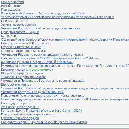
Бои без правил
Белый цветок
Приглашаем!
Командный Чемпионат г. Костромы по русским шашкам
Успехи костромских спортсменов на соревнованиях всероссийского уровня
Принимали гостей
Умные, ловкие, смелые
Чемпионат Костромской области по русским шашкам
Праздник любви к Родине
Кубок Веры
Областной этап Всероссийских командных соревнований «Чудо-шашки» и Первенст
Блиц-турнир памяти В.Н.Трусова
Страницы тактильных книг
Особым детям - особые книги
Чемпионат России по русским шашкам (спорт слепых)
Отчётные конференции в МО ВОС Костромской области 2014 года
Кинопоказ фильма «Гагарин. Первый в космосе»
IV международная специализированная выставка «Реабилитация. Доступная среда-2
Высоким слогом русского романса
Штрихи к портрету женщины
"Человек. Государство. Закон"
Чемпионат и Первенство Костромы по русским шашкам
Широкая масленица
Чемпионат Костромской области по лыжным гонкам среди людей с ограниченными в
Чемпионат Костромы по русским шашкам
Первенство России по спорту слепых – лёгкая атлетика
Совещание руководителей региональных организаций ВОС Центрального федерально
От сердца к сердцу
Аты-баты, шли солдаты…
Конкурс «Еду на Паралимпийские игры в Сочи – 2014»
Конкурс компьютерной грамотности
Премия «Зрячее сердце»
Все работы хороши, ну, а наша лучше: работник культуры