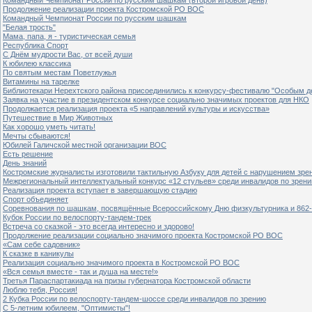
Продолжение реализации проекта Костромской РО ВОС
Командный Чемпионат России по русским шашкам
"Белая трость"
Мама, папа, я - туристическая семья
Республика Спорт
С Днём мудрости Вас, от всей души
К юбилею классика
По святым местам Поветлужья
Витамины на тарелке
Библиотекари Нерехтского района присоединились к конкурсу-фестивалю "Особым дет
Заявка на участие в президентском конкурсе социально значимых проектов для НКО
Продолжается реализация проекта «5 направлений культуры и искусства»
Путешествие в Мир Животных
Как хорошо уметь читать!
Мечты сбываются!
Юбилей Галичской местной организации ВОС
Есть решение
День знаний
Костромские журналисты изготовили тактильную Азбуку для детей с нарушением зре
Межрегиональный интеллектуальный конкурс «12 стульев» среди инвалидов по зрен
Реализация проекта вступает в завершающую стадию
Спорт объединяет
Соревнования по шашкам, посвящённые Всероссийскому Дню физкультурника и 862-
Кубок России по велоспорту-тандем-трек
Встреча со сказкой - это всегда интересно и здорово!
Продолжение реализации социально значимого проекта Костромской РО ВОС
«Сам себе садовник»
К сказке в каникулы
Реализация социально значимого проекта в Костромской РО ВОС
«Вся семья вместе - так и душа на месте!»
Третья Параспартакиада на призы губернатора Костромской области
Люблю тебя, Россия!
2 Кубка России по велоспорту-тандем-шоссе среди инвалидов по зрению
С 5-летним юбилеем, "Оптимисты"!