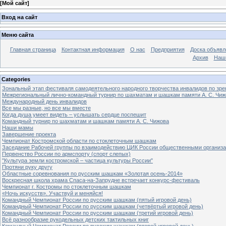
[
Мой сайт
]
Вход на сайт
Меню сайта
Главная страница
Контактная информация
О нас
Предприятия
Доска объявл
Архив
Наш
Categories
Зональный этап фестиваля самодеятельного народного творчества инвалидов по з
Межрегиональный лично-командный турнир по шахматам и шашкам памяти А. С. Чиж
Международный день инвалидов
Все мы разные, но все мы вместе
Когда душа умеет видеть – услышать сердце поспешит
Командный турнир по шахматам и шашкам памяти А. С. Чижова
Наши мамы
Завершение проекта
Чемпионат Костромской области по стоклеточным шашкам
Заседание Рабочей группы по взаимодействию ЦИК России общественными организ
Первенство России по армспорту (спорт слепых)
"Культура земли костромской – частица культуры России"
Протяни руку другу
Областные соревнования по русским шашкам «Золотая осень-2014»
Воскресная школа храма Спаса-на-Запрудне встречает конкурс-фестиваль
Чемпионат г. Костромы по стоклеточным шашкам
«Ночь искусств». Участвуй и меняйся!
Командный Чемпионат России по русским шашкам (пятый игровой день)
Командный Чемпионат России по русским шашкам (четвёртый игровой день)
Командный Чемпионат России по русским шашкам (третий игровой день)
Всё разнообразие рукодельных детских тактильных книг
Командный Чемпионат России по русским шашкам (второй игровой день)