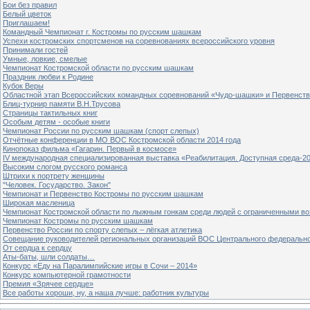
Бои без правил
Белый цветок
Приглашаем!
Командный Чемпионат г. Костромы по русским шашкам
Успехи костромских спортсменов на соревнованиях всероссийского уровня
Принимали гостей
Умные, ловкие, смелые
Чемпионат Костромской области по русским шашкам
Праздник любви к Родине
Кубок Веры
Областной этап Всероссийских командных соревнований «Чудо-шашки» и Первенст
Блиц-турнир памяти В.Н.Трусова
Страницы тактильных книг
Особым детям - особые книги
Чемпионат России по русским шашкам (спорт слепых)
Отчётные конференции в МО ВОС Костромской области 2014 года
Кинопоказ фильма «Гагарин. Первый в космосе»
IV международная специализированная выставка «Реабилитация. Доступная среда-2
Высоким слогом русского романса
Штрихи к портрету женщины
"Человек. Государство. Закон"
Чемпионат и Первенство Костромы по русским шашкам
Широкая масленица
Чемпионат Костромской области по лыжным гонкам среди людей с ограниченными в
Чемпионат Костромы по русским шашкам
Первенство России по спорту слепых – лёгкая атлетика
Совещание руководителей региональных организаций ВОС Центрального федерально
От сердца к сердцу
Аты-баты, шли солдаты…
Конкурс «Еду на Паралимпийские игры в Сочи – 2014»
Конкурс компьютерной грамотности
Премия «Зрячее сердце»
Все работы хороши, ну, а наша лучше: работник культуры