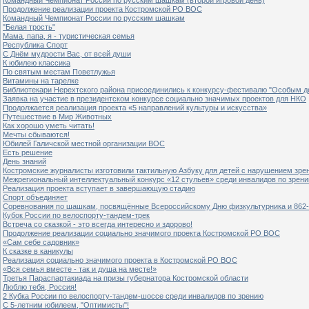
Продолжение реализации проекта Костромской РО ВОС
Командный Чемпионат России по русским шашкам
"Белая трость"
Мама, папа, я - туристическая семья
Республика Спорт
С Днём мудрости Вас, от всей души
К юбилею классика
По святым местам Поветлужья
Витамины на тарелке
Библиотекари Нерехтского района присоединились к конкурсу-фестивалю "Особым дет
Заявка на участие в президентском конкурсе социально значимых проектов для НКО
Продолжается реализация проекта «5 направлений культуры и искусства»
Путешествие в Мир Животных
Как хорошо уметь читать!
Мечты сбываются!
Юбилей Галичской местной организации ВОС
Есть решение
День знаний
Костромские журналисты изготовили тактильную Азбуку для детей с нарушением зре
Межрегиональный интеллектуальный конкурс «12 стульев» среди инвалидов по зрен
Реализация проекта вступает в завершающую стадию
Спорт объединяет
Соревнования по шашкам, посвящённые Всероссийскому Дню физкультурника и 862-
Кубок России по велоспорту-тандем-трек
Встреча со сказкой - это всегда интересно и здорово!
Продолжение реализации социально значимого проекта Костромской РО ВОС
«Сам себе садовник»
К сказке в каникулы
Реализация социально значимого проекта в Костромской РО ВОС
«Вся семья вместе - так и душа на месте!»
Третья Параспартакиада на призы губернатора Костромской области
Люблю тебя, Россия!
2 Кубка России по велоспорту-тандем-шоссе среди инвалидов по зрению
С 5-летним юбилеем, "Оптимисты"!