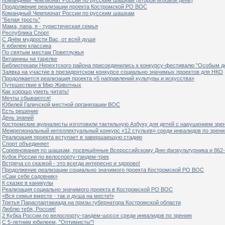
Продолжение реализации проекта Костромской РО ВОС
Командный Чемпионат России по русским шашкам
"Белая трость"
Мама, папа, я - туристическая семья
Республика Спорт
С Днём мудрости Вас, от всей души
К юбилею классика
По святым местам Поветлужья
Витамины на тарелке
Библиотекари Нерехтского района присоединились к конкурсу-фестивалю "Особым дет
Заявка на участие в президентском конкурсе социально значимых проектов для НКО
Продолжается реализация проекта «5 направлений культуры и искусства»
Путешествие в Мир Животных
Как хорошо уметь читать!
Мечты сбываются!
Юбилей Галичской местной организации ВОС
Есть решение
День знаний
Костромские журналисты изготовили тактильную Азбуку для детей с нарушением зре
Межрегиональный интеллектуальный конкурс «12 стульев» среди инвалидов по зрен
Реализация проекта вступает в завершающую стадию
Спорт объединяет
Соревнования по шашкам, посвящённые Всероссийскому Дню физкультурника и 862-
Кубок России по велоспорту-тандем-трек
Встреча со сказкой - это всегда интересно и здорово!
Продолжение реализации социально значимого проекта Костромской РО ВОС
«Сам себе садовник»
К сказке в каникулы
Реализация социально значимого проекта в Костромской РО ВОС
«Вся семья вместе - так и душа на месте!»
Третья Параспартакиада на призы губернатора Костромской области
Люблю тебя, Россия!
2 Кубка России по велоспорту-тандем-шоссе среди инвалидов по зрению
С 5-летним юбилеем, "Оптимисты"!