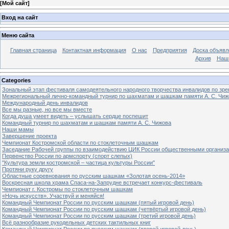
[
Мой сайт
]
Вход на сайт
Меню сайта
Главная страница
Контактная информация
О нас
Предприятия
Доска объявл
Архив
Наш
Categories
Зональный этап фестиваля самодеятельного народного творчества инвалидов по з
Межрегиональный лично-командный турнир по шахматам и шашкам памяти А. С. Чиж
Международный день инвалидов
Все мы разные, но все мы вместе
Когда душа умеет видеть – услышать сердце поспешит
Командный турнир по шахматам и шашкам памяти А. С. Чижова
Наши мамы
Завершение проекта
Чемпионат Костромской области по стоклеточным шашкам
Заседание Рабочей группы по взаимодействию ЦИК России общественными организ
Первенство России по армспорту (спорт слепых)
"Культура земли костромской – частица культуры России"
Протяни руку другу
Областные соревнования по русским шашкам «Золотая осень-2014»
Воскресная школа храма Спаса-на-Запрудне встречает конкурс-фестиваль
Чемпионат г. Костромы по стоклеточным шашкам
«Ночь искусств». Участвуй и меняйся!
Командный Чемпионат России по русским шашкам (пятый игровой день)
Командный Чемпионат России по русским шашкам (четвёртый игровой день)
Командный Чемпионат России по русским шашкам (третий игровой день)
Всё разнообразие рукодельных детских тактильных книг
Командный Чемпионат России по русским шашкам (второй игровой день)