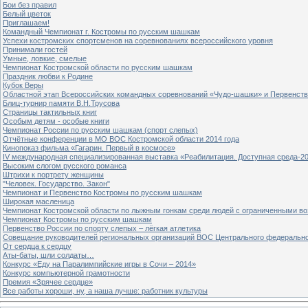
Бои без правил
Белый цветок
Приглашаем!
Командный Чемпионат г. Костромы по русским шашкам
Успехи костромских спортсменов на соревнованиях всероссийского уровня
Принимали гостей
Умные, ловкие, смелые
Чемпионат Костромской области по русским шашкам
Праздник любви к Родине
Кубок Веры
Областной этап Всероссийских командных соревнований «Чудо-шашки» и Первенст
Блиц-турнир памяти В.Н.Трусова
Страницы тактильных книг
Особым детям - особые книги
Чемпионат России по русским шашкам (спорт слепых)
Отчётные конференции в МО ВОС Костромской области 2014 года
Кинопоказ фильма «Гагарин. Первый в космосе»
IV международная специализированная выставка «Реабилитация. Доступная среда-2
Высоким слогом русского романса
Штрихи к портрету женщины
"Человек. Государство. Закон"
Чемпионат и Первенство Костромы по русским шашкам
Широкая масленица
Чемпионат Костромской области по лыжным гонкам среди людей с ограниченными в
Чемпионат Костромы по русским шашкам
Первенство России по спорту слепых – лёгкая атлетика
Совещание руководителей региональных организаций ВОС Центрального федерально
От сердца к сердцу
Аты-баты, шли солдаты…
Конкурс «Еду на Паралимпийские игры в Сочи – 2014»
Конкурс компьютерной грамотности
Премия «Зрячее сердце»
Все работы хороши, ну, а наша лучше: работник культуры