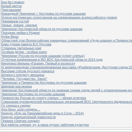
Бои без правил
Белый цветок
Приглашаем!
Командный Чемпионат г. Костромы по русским шашкам
Успехи костромских спортсменов на соревнованиях всероссийского уровня
Принимали гостей
Умные, ловкие, смелые
Чемпионат Костромской области по русским шашкам
Праздник любви к Родине
Кубок Веры
Областной этап Всероссийских командных соревнований «Чудо-шашки» и Первенст
Блиц-турнир памяти В.Н.Трусова
Страницы тактильных книг
Особым детям - особые книги
Чемпионат России по русским шашкам (спорт слепых)
Отчётные конференции в МО ВОС Костромской области 2014 года
Кинопоказ фильма «Гагарин. Первый в космосе»
IV международная специализированная выставка «Реабилитация. Доступная среда-2
Высоким слогом русского романса
Штрихи к портрету женщины
"Человек. Государство. Закон"
Чемпионат и Первенство Костромы по русским шашкам
Широкая масленица
Чемпионат Костромской области по лыжным гонкам среди людей с ограниченными в
Чемпионат Костромы по русским шашкам
Первенство России по спорту слепых – лёгкая атлетика
Совещание руководителей региональных организаций ВОС Центрального федерально
От сердца к сердцу
Аты-баты, шли солдаты…
Конкурс «Еду на Паралимпийские игры в Сочи – 2014»
Конкурс компьютерной грамотности
Премия «Зрячее сердце»
Все работы хороши, ну, а наша лучше: работник культуры