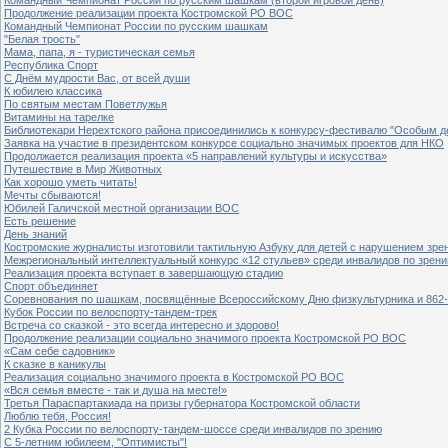
Продолжение реализации проекта Костромской РО ВОС
Командный Чемпионат России по русским шашкам
"Белая трость"
Мама, папа, я - туристическая семья
Республика Спорт
С Днём мудрости Вас, от всей души
К юбилею классика
По святым местам Поветлужья
Витамины на тарелке
Библиотекари Нерехтского района присоединились к конкурсу-фестивалю "Особым дет
Заявка на участие в президентском конкурсе социально значимых проектов для НКО
Продолжается реализация проекта «5 направлений культуры и искусства»
Путешествие в Мир Животных
Как хорошо уметь читать!
Мечты сбываются!
Юбилей Галичской местной организации ВОС
Есть решение
День знаний
Костромские журналисты изготовили тактильную Азбуку для детей с нарушением зре
Межрегиональный интеллектуальный конкурс «12 стульев» среди инвалидов по зрен
Реализация проекта вступает в завершающую стадию
Спорт объединяет
Соревнования по шашкам, посвящённые Всероссийскому Дню физкультурника и 862-
Кубок России по велоспорту-тандем-трек
Встреча со сказкой - это всегда интересно и здорово!
Продолжение реализации социально значимого проекта Костромской РО ВОС
«Сам себе садовник»
К сказке в каникулы
Реализация социально значимого проекта в Костромской РО ВОС
«Вся семья вместе - так и душа на месте!»
Третья Параспартакиада на призы губернатора Костромской области
Люблю тебя, Россия!
2 Кубка России по велоспорту-тандем-шоссе среди инвалидов по зрению
С 5-летним юбилеем, "Оптимисты"!