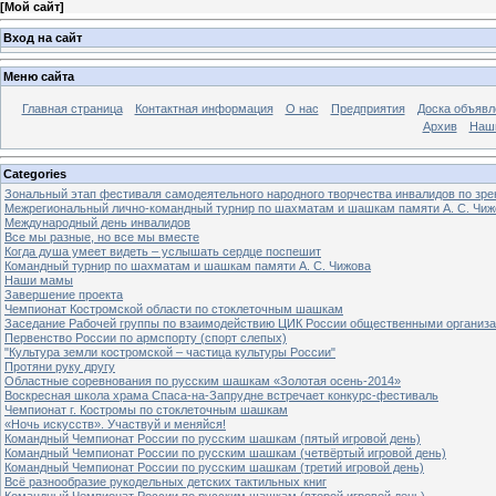
[
Мой сайт
]
Вход на сайт
Меню сайта
Главная страница
Контактная информация
О нас
Предприятия
Доска объявл
Архив
Наш
Categories
Зональный этап фестиваля самодеятельного народного творчества инвалидов по з
Межрегиональный лично-командный турнир по шахматам и шашкам памяти А. С. Чиж
Международный день инвалидов
Все мы разные, но все мы вместе
Когда душа умеет видеть – услышать сердце поспешит
Командный турнир по шахматам и шашкам памяти А. С. Чижова
Наши мамы
Завершение проекта
Чемпионат Костромской области по стоклеточным шашкам
Заседание Рабочей группы по взаимодействию ЦИК России общественными организ
Первенство России по армспорту (спорт слепых)
"Культура земли костромской – частица культуры России"
Протяни руку другу
Областные соревнования по русским шашкам «Золотая осень-2014»
Воскресная школа храма Спаса-на-Запрудне встречает конкурс-фестиваль
Чемпионат г. Костромы по стоклеточным шашкам
«Ночь искусств». Участвуй и меняйся!
Командный Чемпионат России по русским шашкам (пятый игровой день)
Командный Чемпионат России по русским шашкам (четвёртый игровой день)
Командный Чемпионат России по русским шашкам (третий игровой день)
Всё разнообразие рукодельных детских тактильных книг
Командный Чемпионат России по русским шашкам (второй игровой день)