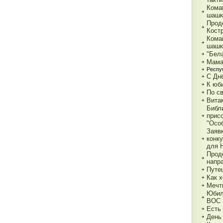
Кома
шашк
Прод
Кост
Кома
шашк
"Бела
Мама,
Респу
С Дн
К юб
По с
Вита
Библ
прис
"Особ
Заяв
конк
для 
Прод
напр
Путе
Как х
Мечт
Юбил
ВОС
Есть
День