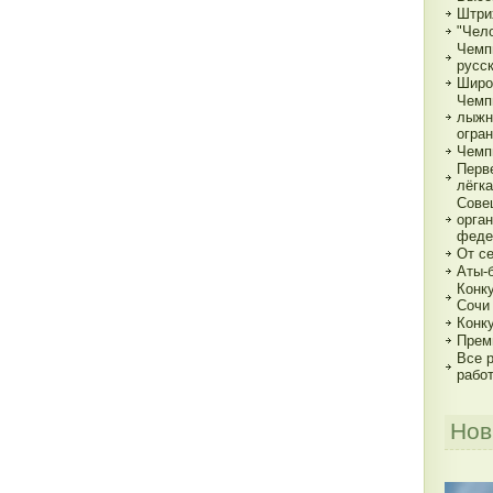
Штри
"Чело
Чемп
русс
Широ
Чемп
лыжн
огра
Чемп
Перв
лёгка
Сове
орга
феде
От с
Аты-
Конк
Сочи
Конк
Прем
Все р
рабо
Нов