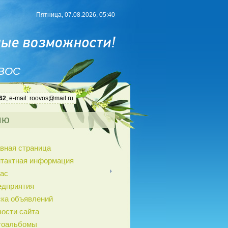
Пятница, 07.08.2026, 05:40
 ВОС
62
, e-mail: roovos@mail.ru
ню
вная страница
нтактная информация
ас
едприятия
ка объявлений
ости сайта
тоальбомы