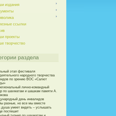
ши издания
кументы
мволика
лезные ссылки
хив
ши проекты
ше творчество
егории раздела
льный этап фестиваля
деятельного народного творчества
лидов по зрению ВОС «Салют
ды»
егиональный лично-командный
ир по шахматам и шашкам памяти А.
ижова
ународный день инвалидов
мы разные, но все мы вместе
а душа умеет видеть – услышать
це поспешит
ндный турнир по шахматам и