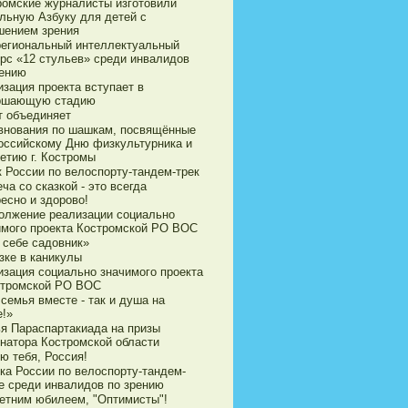
ромские журналисты изготовили
ильную Азбуку для детей с
шением зрения
егиональный интеллектуальный
урс «12 стульев» среди инвалидов
рению
зация проекта вступает в
ршающую стадию
т объединяет
внования по шашкам, посвящённые
оссийскому Дню физкультурника и
етию г. Костромы
к России по велоспорту-тандем-трек
ча со сказкой - это всегда
есно и здорово!
олжение реализации социально
имого проекта Костромской РО ВОС
 себе садовник»
зке в каникулы
изация социально значимого проекта
стромской РО ВОС
семья вместе - так и душа на
е!»
ья Параспартакиада на призы
рнатора Костромской области
ю тебя, Россия!
ка России по велоспорту-тандем-
е среди инвалидов по зрению
летним юбилеем, "Оптимисты"!