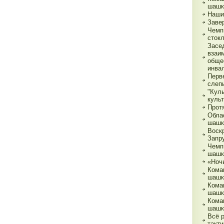
шашк
Наши
Заве
Чемп
сток
Засе
взаи
обще
инва
Перв
слеп
"Кул
куль
Прот
Обла
шашк
Воск
Запр
Чемп
шашк
«Ночь
Кома
шашк
Кома
шашк
Кома
шашк
Всё 
такти