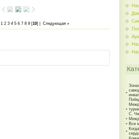
На
До
Си
|
1
2
3
4
5
6
7
8
9
[
10
] |
Следующая »
По
Ар
На
На
Кат
Зона
само
инва
Побе
Межр
турн
С. Ч
Межд
Все 
Когд
серд
Кома