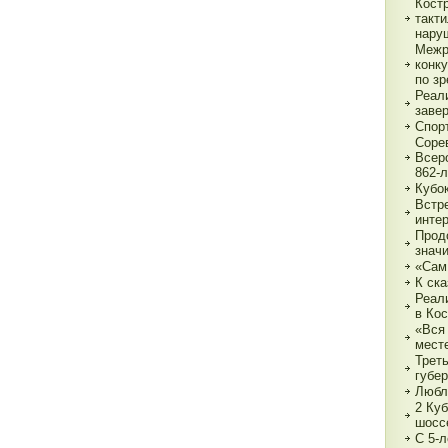
Кост
такт
нару
Межр
конк
по з
Реали
заве
Спор
Соре
Всер
862-л
Кубо
Встре
интер
Прод
знач
«Сам
К ска
Реал
в Ко
«Вся 
мест
Трет
губе
Любл
2 Куб
шосс
С 5-