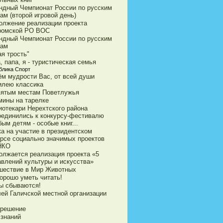
ндный Чемпионат России по русским
ам (второй игровой день)
олжение реализации проекта
ромской РО ВОС
ндный Чемпионат России по русским
ам
я трость"
 папа, я - туристическая семья
блика Спорт
ём мудрости Вас, от всей души
илею классика
вятым местам Поветлужья
мины на тарелке
иотекари Нерехтского района
оединились к конкурсу-фестивалю
ым детям - особые книг...
ка на участие в президентском
урсе социально значимых проектов
НКО
олжается реализация проекта «5
авлений культуры и искусства»
шествие в Мир Животных
орошо уметь читать!
ы сбываются!
ей Галичской местной организации
 решение
 знаний