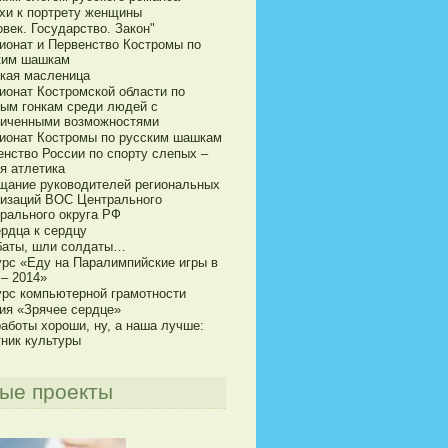
хи к портрету женщины
век. Государство. Закон"
ионат и Первенство Костромы по
ким шашкам
кая масленица
ионат Костромской области по
ым гонкам среди людей с
ниченными возможностями
ионат Костромы по русским шашкам
енство России по спорту слепых –
я атлетика
щание руководителей региональных
низаций ВОС Центрального
рального округа РФ
ердца к сердцу
баты, шли солдаты…
урс «Еду на Паралимпийские игры в
 – 2014»
урс компьютерной грамотности
ия «Зрячее сердце»
аботы хороши, ну, а наша лучше:
тник культуры
ые проекты