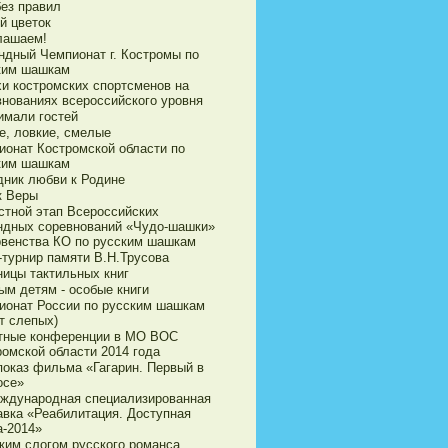
без правил
й цветок
лашаем!
ндный Чемпионат г. Костромы по
ким шашкам
хи костромских спортсменов на
внованиях всероссийского уровня
имали гостей
е, ловкие, смелые
ионат Костромской области по
ким шашкам
дник любви к Родине
к Веры
стной этап Всероссийских
ндных соревнований «Чудо-шашки»
рвенства КО по русским шашкам
-турнир памяти В.Н.Трусова
ницы тактильных книг
ым детям - особые книги
ионат России по русским шашкам
т слепых)
тные конференции в МО ВОС
ромской области 2014 года
показ фильма «Гагарин. Первый в
осе»
еждународная специализированная
авка «Реабилитация. Доступная
а-2014»
ким слогом русского романса