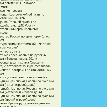
ам памяти А. С. Чижова
 мамы
ршение проекта
ионат Костромской области по
леточным шашкам
дание Рабочей группы по
модействию ЦИК России
ственными организациями
лидов
енство России по армспорту (спорт
ых)
ьтура земли костромской – частица
туры России"
яни руку другу
стные соревнования по русским
ам «Золотая осень-2014»
ресная школа храма Спаса-на-
удне встречает конкурс-фестиваль
ионат г. Костромы по стоклеточным
ам
 искусств». Участвуй и меняйся!
ндный Чемпионат России по русским
ам (пятый игровой день)
ндный Чемпионат России по русским
ам (четвёртый игровой день)
ндный Чемпионат России по русским
ам (третий игровой день)
разнообразие рукодельных детских
льных книг