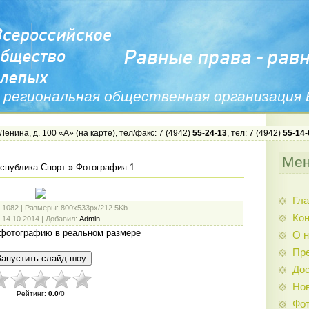
 региональная общественная организация
 Ленина, д. 100 «А» (
на карте
), тел/факс: 7 (4942)
55-24-13
, тел: 7 (4942)
55-14-
Ме
спублика Спорт
» Фотография 1
Гла
: 1082 |
Размеры
: 800x533px/212.5Kb
Ко
: 14.10.2014 |
Добавил
:
Admin
фотографию в реальном размере
О н
Пр
Дос
Нов
Рейтинг
:
0.0
/
0
Фо