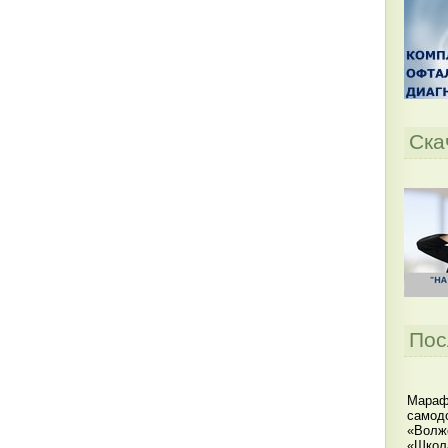
Ска
Пос
Мараф
самодо
«Волжс
«Школ