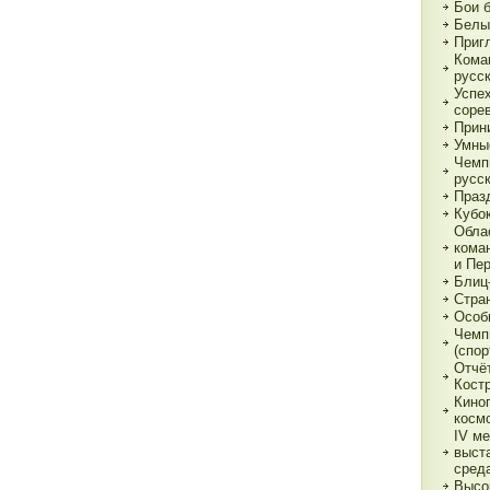
Бои 
Белы
Приг
Кома
русс
Успе
соре
Прин
Умны
Чемп
русс
Праз
Кубо
Обла
кома
и Пе
Блиц
Стра
Особ
Чемп
(спор
Отчё
Кост
Кино
косм
IV м
выст
сред
Высо