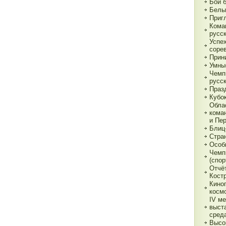
Бои 
Белы
Приг
Кома
русс
Успе
соре
Прин
Умны
Чемп
русс
Праз
Кубо
Обла
кома
и Пе
Блиц
Стра
Особ
Чемп
(спор
Отчё
Кост
Кино
косм
IV м
выст
сред
Высо