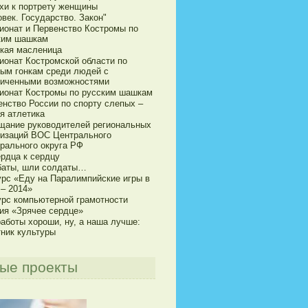
хи к портрету женщины
век. Государство. Закон"
ионат и Первенство Костромы по
ким шашкам
кая масленица
ионат Костромской области по
ым гонкам среди людей с
ниченными возможностями
ионат Костромы по русским шашкам
енство России по спорту слепых –
я атлетика
щание руководителей региональных
низаций ВОС Центрального
рального округа РФ
ердца к сердцу
баты, шли солдаты…
урс «Еду на Паралимпийские игры в
 – 2014»
урс компьютерной грамотности
ия «Зрячее сердце»
аботы хороши, ну, а наша лучше:
тник культуры
ые проекты