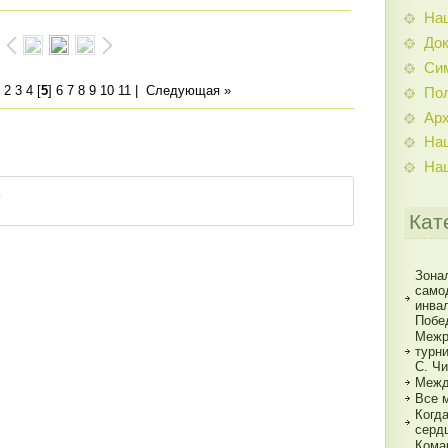
На
До
Си
2
3
4
[
5
]
6
7
8
9
10
11
|
Следующая »
По
Ар
На
На
Кат
Зона
само
инва
Побе
Межр
турн
С. Ч
Межд
Все 
Когд
серд
Кома