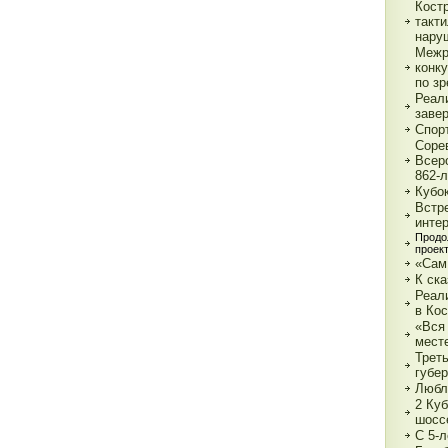
Кост
такт
нару
Межр
конк
по з
Реали
заве
Спор
Соре
Всер
862-л
Кубо
Встре
интер
Продо
проек
«Сам
К ска
Реал
в Ко
«Вся 
мест
Трет
губе
Любл
2 Куб
шосс
С 5-