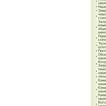
шашк
Наши
Заве
Чемп
сток
Засе
взаи
обще
инва
Перв
слеп
"Кул
куль
Прот
Обла
шашк
Воск
Запр
Чемп
шашк
«Ночь
Кома
шашк
Кома
шашк
Кома
шашк
Всё 
такти