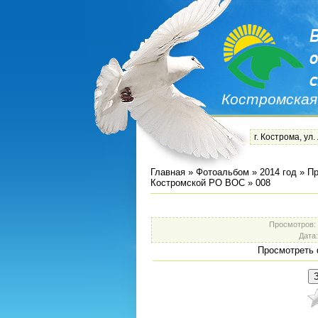
Костромская
г. Кострома, ул.
Главная
»
Фотоальбом
»
2014 год
»
Пр
Костромской РО ВОС
» 008
Просмотров
:
Дата
Просмотреть 