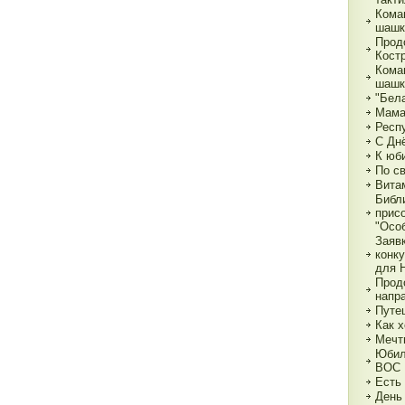
Кома
шашк
Прод
Кост
Кома
шашк
"Бела
Мама,
Респ
С Дн
К юб
По с
Вита
Библ
прис
"Особ
Заяв
конк
для 
Прод
напр
Путе
Как х
Мечт
Юбил
ВОС
Есть
День