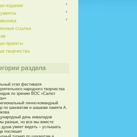
ши издания
кументы
мволика
лезные ссылки
хив
ши проекты
ше творчество
егории раздела
льный этап фестиваля
деятельного народного творчества
лидов по зрению ВОС «Салют
ды»
егиональный лично-командный
ир по шахматам и шашкам памяти А.
ижова
ународный день инвалидов
мы разные, но все мы вместе
а душа умеет видеть – услышать
це поспешит
ндный турнир по шахматам и