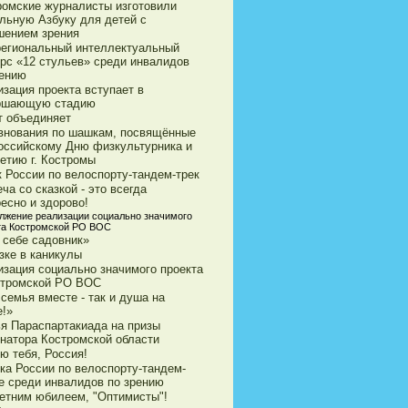
ромские журналисты изготовили
ильную Азбуку для детей с
шением зрения
егиональный интеллектуальный
урс «12 стульев» среди инвалидов
рению
зация проекта вступает в
ршающую стадию
т объединяет
внования по шашкам, посвящённые
оссийскому Дню физкультурника и
етию г. Костромы
к России по велоспорту-тандем-трек
ча со сказкой - это всегда
есно и здорово!
лжение реализации социально значимого
та Костромской РО ВОС
 себе садовник»
зке в каникулы
изация социально значимого проекта
стромской РО ВОС
семья вместе - так и душа на
е!»
ья Параспартакиада на призы
рнатора Костромской области
ю тебя, Россия!
ка России по велоспорту-тандем-
е среди инвалидов по зрению
летним юбилеем, "Оптимисты"!