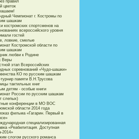
без правил
й цветок
лашаем!
ндный Чемпионат г. Костромы по
ким шашкам
хи костромских спортсменов на
внованиях всероссийского уровня
имали гостей
е, ловкие, смелые
ионат Костромской области по
ким шашкам
дник любви к Родине
к Веры
стной этап Всероссийских
ндных соревнований «Чудо-шашки»
рвенства КО по русским шашкам
-турнир памяти В.Н.Трусова
ницы тактильных книг
ым детям - особые книги
ионат России по русским шашкам
т слепых)
тные конференции в МО ВОС
ромской области 2014 года
показ фильма «Гагарин. Первый в
осе»
еждународная специализированная
авка «Реабилитация. Доступная
а-2014»
ким слогом русского романса