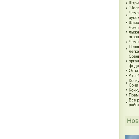
Штри
"Чело
Чемп
русс
Широ
Чемп
лыжн
огра
Чемп
Перв
лёгка
Сове
орга
феде
От с
Аты-
Конк
Сочи
Конк
Прем
Все р
рабо
Нов