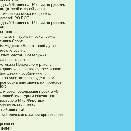
ндный Чемпионат России по русским
ам (второй игровой день)
олжение реализации проекта
ромской РО ВОС
ндный Чемпионат России по русским
ам
я трость"
 папа, я - туристическая семья
ублика Спорт
ём мудрости Вас, от всей души
илею классика
вятым местам Поветлужья
мины на тарелке
иотекари Нерехтского района
оединились к конкурсу-фестивалю
ым детям - особые книг...
ка на участие в президентском
урсе социально значимых проектов
НКО
олжается реализация проекта «5
авлений культуры и искусства»
шествие в Мир Животных
орошо уметь читать!
ы сбываются!
ей Галичской местной организации
 решение
 знаний