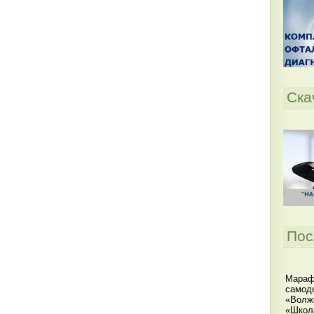
Ска
Пос
Мараф
самодо
«Волжс
«Школ