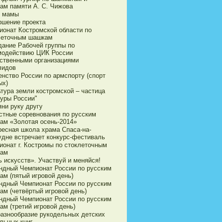
ам памяти А. С. Чижова
 мамы
ршение проекта
ионат Костромской области по
леточным шашкам
дание Рабочей группы по
модействию ЦИК России
ственными организациями
лидов
енство России по армспорту (спорт
ых)
ьтура земли костромской – частица
туры России"
яни руку другу
стные соревнования по русским
ам «Золотая осень-2014»
ресная школа храма Спаса-на-
удне встречает конкурс-фестиваль
ионат г. Костромы по стоклеточным
ам
 искусств». Участвуй и меняйся!
ндный Чемпионат России по русским
ам (пятый игровой день)
ндный Чемпионат России по русским
ам (четвёртый игровой день)
ндный Чемпионат России по русским
ам (третий игровой день)
разнообразие рукодельных детских
льных книг