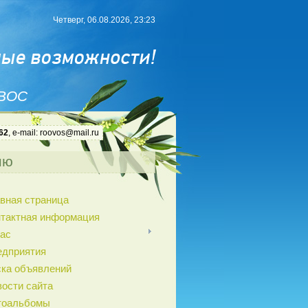
Четверг, 06.08.2026, 23:23
 ВОС
62
, e-mail: roovos@mail.ru
ню
вная страница
нтактная информация
ас
едприятия
ка объявлений
ости сайта
тоальбомы