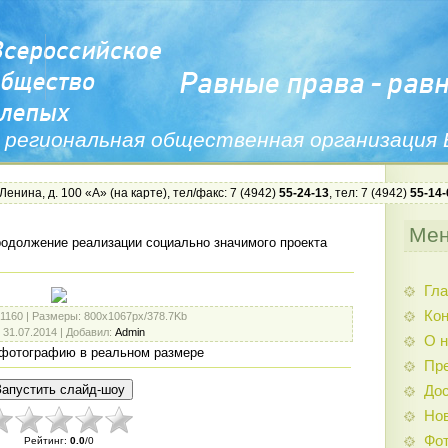
 региональная общественная организация
 Ленина, д. 100 «А» (
на карте
), тел/факс: 7 (4942)
55-24-13
, тел: 7 (4942)
55-14-
Ме
одолжение реализации социально значимого проекта
Гла
Ко
 1160 |
Размеры
: 800x1067px/378.7Kb
: 31.07.2014 |
Добавил
:
Admin
О н
фотографию в реальном размере
Пр
Дос
Нов
Фо
Рейтинг
:
0.0
/
0