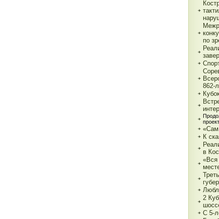
Кост
такт
нару
Межр
конк
по з
Реали
заве
Спор
Соре
Всер
862-л
Кубо
Встре
интер
Продо
проек
«Сам
К ска
Реал
в Ко
«Вся 
мест
Трет
губе
Любл
2 Куб
шосс
С 5-