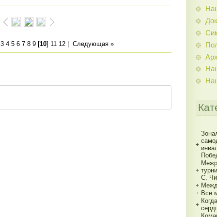
На
До
Си
3
4
5
6
7
8
9
[
10
]
11
12
|
Следующая »
По
Ар
На
На
Кат
Зона
само
инва
Побе
Межр
турн
С. Ч
Межд
Все 
Когд
серд
Кома