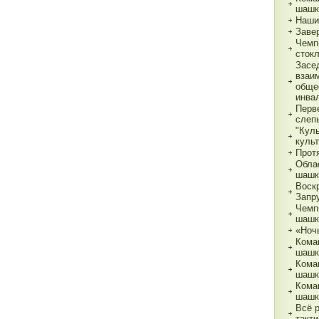
шашк
Наши
Заве
Чемп
сток
Засе
взаи
обще
инва
Перв
слеп
"Кул
куль
Прот
Обла
шашк
Воск
Запр
Чемп
шашк
«Ночь
Кома
шашк
Кома
шашк
Кома
шашк
Всё 
такти