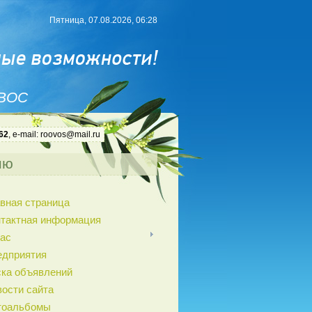
Пятница, 07.08.2026, 06:28
 ВОС
62
, e-mail: roovos@mail.ru
ню
вная страница
нтактная информация
ас
едприятия
ка объявлений
ости сайта
тоальбомы