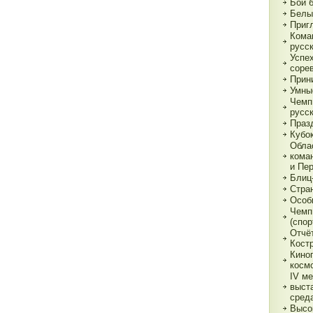
Бои 
Белы
Приг
Кома
русс
Успе
соре
Прин
Умны
Чемп
русс
Праз
Кубо
Обла
кома
и Пе
Блиц
Стра
Особ
Чемп
(спор
Отчё
Кост
Кино
косм
IV м
выст
сред
Высо