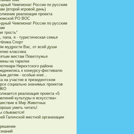
ндный Чемпионат России по русским
ам (второй игровой день)
олжение реализации проекта
ромской РО ВОС
ндный Чемпионат России по русским
ам
я трость"
 папа, я - туристическая семья
ублика Спорт
ём мудрости Вас, от всей души
илею классика
вятым местам Поветлужья
мины на тарелке
иотекари Нерехтского района
оединились к конкурсу-фестивалю
ым детям - особые книг...
ка на участие в президентском
урсе социально значимых проектов
НКО
олжается реализация проекта «5
авлений культуры и искусства»
шествие в Мир Животных
орошо уметь читать!
ы сбываются!
ей Галичской местной организации
 решение
 знаний