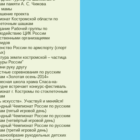
ам памяти А. С. Чижова
 мамы
ршение проекта
ионат Костромской области по
леточным шашкам
дание Рабочей группы по
модействию ЦИК России
ственными организациями
лидов
енство России по армспорту (спорт
ых)
ьтура земли костромской – частица
туры России"
яни руку другу
стные соревнования по русским
ам «Золотая осень-2014»
ресная школа храма Спаса-на-
удне встречает конкурс-фестиваль
ионат г. Костромы по стоклеточным
ам
 искусств». Участвуй и меняйся!
ндный Чемпионат России по русским
ам (пятый игровой день)
ндный Чемпионат России по русским
ам (четвёртый игровой день)
ндный Чемпионат России по русским
ам (третий игровой день)
разнообразие рукодельных детских
льных книг