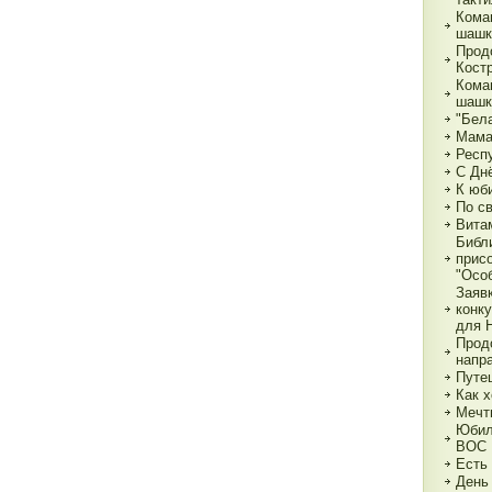
Кома
шашк
Прод
Кост
Кома
шашк
"Бела
Мама,
Респ
С Дн
К юб
По с
Вита
Библ
прис
"Особ
Заяв
конк
для 
Прод
напр
Путе
Как х
Мечт
Юбил
ВОС
Есть
День