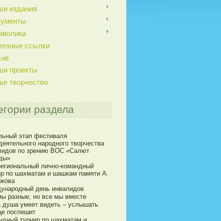
ши издания
кументы
мволика
лезные ссылки
хив
ши проекты
ше творчество
егории раздела
льный этап фестиваля
деятельного народного творчества
лидов по зрению ВОС «Салют
ды»
егиональный лично-командный
ир по шахматам и шашкам памяти А.
ижова
ународный день инвалидов
мы разные, но все мы вместе
а душа умеет видеть – услышать
це поспешит
ндный турнир по шахматам и