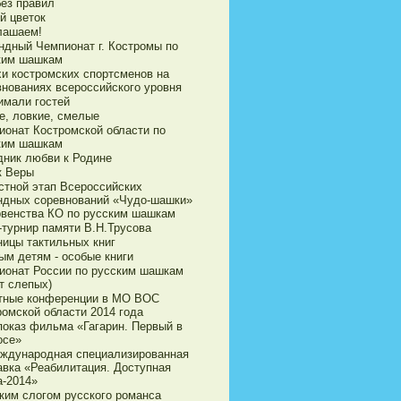
без правил
й цветок
лашаем!
ндный Чемпионат г. Костромы по
ким шашкам
хи костромских спортсменов на
внованиях всероссийского уровня
имали гостей
е, ловкие, смелые
ионат Костромской области по
ким шашкам
дник любви к Родине
к Веры
стной этап Всероссийских
ндных соревнований «Чудо-шашки»
рвенства КО по русским шашкам
-турнир памяти В.Н.Трусова
ницы тактильных книг
ым детям - особые книги
ионат России по русским шашкам
т слепых)
тные конференции в МО ВОС
ромской области 2014 года
показ фильма «Гагарин. Первый в
осе»
еждународная специализированная
авка «Реабилитация. Доступная
а-2014»
ким слогом русского романса