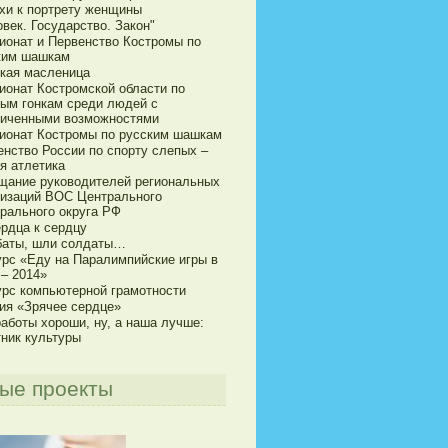
хи к портрету женщины
век. Государство. Закон"
ионат и Первенство Костромы по
ким шашкам
кая масленица
ионат Костромской области по
ым гонкам среди людей с
ниченными возможностями
ионат Костромы по русским шашкам
енство России по спорту слепых –
я атлетика
щание руководителей региональных
низаций ВОС Центрального
рального округа РФ
ердца к сердцу
баты, шли солдаты…
урс «Еду на Паралимпийские игры в
 – 2014»
урс компьютерной грамотности
ия «Зрячее сердце»
аботы хороши, ну, а наша лучше:
тник культуры
ые проекты