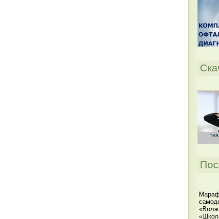
Ска
Пос
Мараф
самодо
«Волжс
«Школ