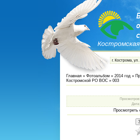
Костромская
г. Кострома, ул.
Главная
»
Фотоальбом
»
2014 год
»
Пр
Костромской РО ВОС
» 003
Просмотров
Дата
Просмотреть 