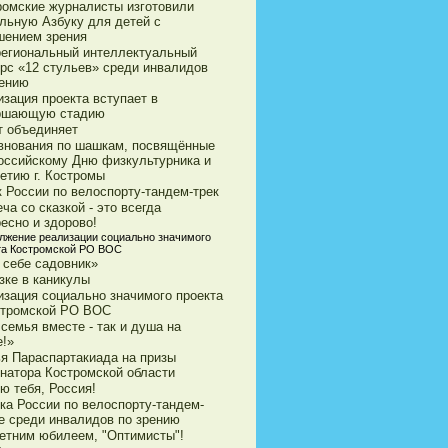
ромские журналисты изготовили
ильную Азбуку для детей с
шением зрения
егиональный интеллектуальный
урс «12 стульев» среди инвалидов
рению
зация проекта вступает в
ршающую стадию
т объединяет
внования по шашкам, посвящённые
оссийскому Дню физкультурника и
етию г. Костромы
к России по велоспорту-тандем-трек
ча со сказкой - это всегда
есно и здорово!
лжение реализации социально значимого
та Костромской РО ВОС
 себе садовник»
зке в каникулы
изация социально значимого проекта
стромской РО ВОС
семья вместе - так и душа на
е!»
ья Параспартакиада на призы
рнатора Костромской области
ю тебя, Россия!
ка России по велоспорту-тандем-
е среди инвалидов по зрению
летним юбилеем, "Оптимисты"!