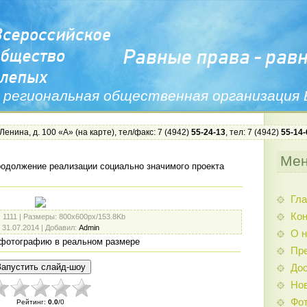
 региональная общественная организация
 Ленина, д. 100 «А» (
на карте
), тел/факс: 7 (4942)
55-24-13
, тел: 7 (4942)
55-14-
Ме
одолжение реализации социально значимого проекта
Гла
Ко
: 1111 |
Размеры
: 800x600px/153.8Kb
: 31.07.2014 |
Добавил
:
Admin
О н
фотографию в реальном размере
Пр
Дос
Нов
Фо
Рейтинг
:
0.0
/
0