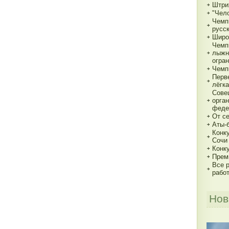
Штри
"Чело
Чемп
русс
Широ
Чемп
лыжн
огра
Чемп
Перв
лёгка
Сове
орга
феде
От с
Аты-
Конк
Сочи
Конк
Прем
Все р
рабо
Нов