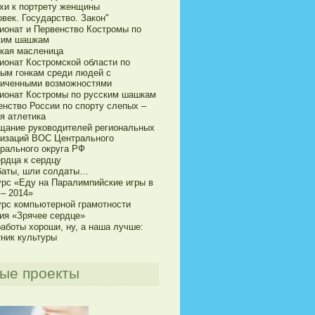
хи к портрету женщины
век. Государство. Закон"
ионат и Первенство Костромы по
ким шашкам
кая масленица
ионат Костромской области по
ым гонкам среди людей с
ниченными возможностями
ионат Костромы по русским шашкам
енство России по спорту слепых –
я атлетика
щание руководителей региональных
низаций ВОС Центрального
рального округа РФ
ердца к сердцу
баты, шли солдаты…
урс «Еду на Паралимпийские игры в
 – 2014»
урс компьютерной грамотности
ия «Зрячее сердце»
аботы хороши, ну, а наша лучше:
тник культуры
ые проекты