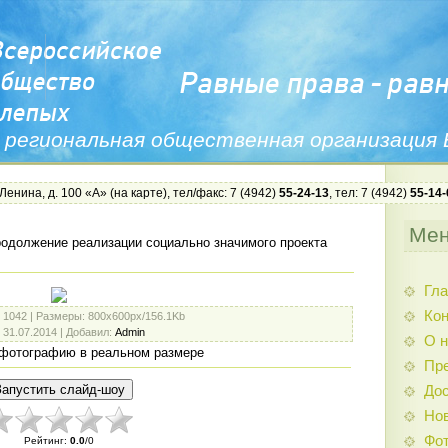
 региональная общественная организация
 Ленина, д. 100 «А» (
на карте
), тел/факс: 7 (4942)
55-24-13
, тел: 7 (4942)
55-14-
Ме
одолжение реализации социально значимого проекта
Гла
Ко
: 1042 |
Размеры
: 800x600px/156.1Kb
: 31.07.2014 |
Добавил
:
Admin
О н
фотографию в реальном размере
Пр
Дос
Нов
Фо
Рейтинг
:
0.0
/
0