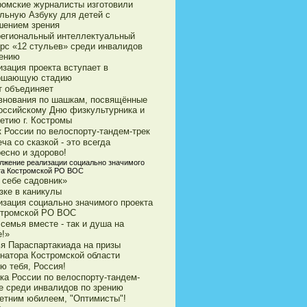
ромские журналисты изготовили
ильную Азбуку для детей с
шением зрения
егиональный интеллектуальный
урс «12 стульев» среди инвалидов
рению
зация проекта вступает в
ршающую стадию
т объединяет
внования по шашкам, посвящённые
оссийскому Дню физкультурника и
етию г. Костромы
к России по велоспорту-тандем-трек
ча со сказкой - это всегда
есно и здорово!
лжение реализации социально значимого
та Костромской РО ВОС
 себе садовник»
зке в каникулы
изация социально значимого проекта
стромской РО ВОС
семья вместе - так и душа на
е!»
ья Параспартакиада на призы
рнатора Костромской области
ю тебя, Россия!
ка России по велоспорту-тандем-
е среди инвалидов по зрению
летним юбилеем, "Оптимисты"!