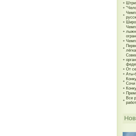
Штри
"Чело
Чемп
русс
Широ
Чемп
лыжн
огра
Чемп
Перв
лёгка
Сове
орга
феде
От с
Аты-
Конк
Сочи
Конк
Прем
Все р
рабо
Нов