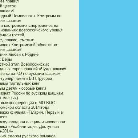
без правил
й цветок
лашаем!
ндный Чемпионат г. Костромы по
ким шашкам
хи костромских спортсменов на
внованиях всероссийского уровня
имали гостей
е, ловкие, смелые
ионат Костромской области по
ким шашкам
дник любви к Родине
к Веры
стной этап Всероссийских
ндных соревнований «Чудо-шашки»
рвенства КО по русским шашкам
-турнир памяти В.Н.Трусова
ницы тактильных книг
ым детям - особые книги
ионат России по русским шашкам
т слепых)
тные конференции в МО ВОС
ромской области 2014 года
показ фильма «Гагарин. Первый в
осе»
еждународная специализированная
авка «Реабилитация. Доступная
а-2014»
ким слогом русского романса