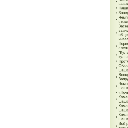
шашк
Наши
Заве
Чемп
сток
Засе
взаи
обще
инва
Перв
слеп
"Кул
куль
Прот
Обла
шашк
Воск
Запр
Чемп
шашк
«Ночь
Кома
шашк
Кома
шашк
Кома
шашк
Всё 
такти