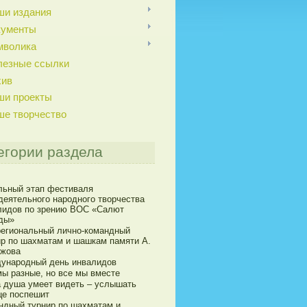
ши издания
кументы
мволика
лезные ссылки
хив
ши проекты
ше творчество
егории раздела
льный этап фестиваля
деятельного народного творчества
лидов по зрению ВОС «Салют
ды»
егиональный лично-командный
ир по шахматам и шашкам памяти А.
ижова
ународный день инвалидов
мы разные, но все мы вместе
а душа умеет видеть – услышать
це поспешит
ндный турнир по шахматам и