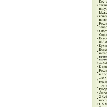
Кост
такт
нару
Межр
конк
по з
Реали
заве
Спор
Соре
Всер
862-л
Кубо
Встре
интер
Продо
проек
«Сам
К ска
Реал
в Ко
«Вся 
мест
Трет
губе
Любл
2 Куб
шосс
С 5-