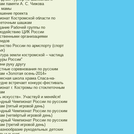
ам памяти А. С. Чижова
 мамы
ршение проекта
ионат Костромской области по
леточным шашкам
дание Рабочей группы по
модействию ЦИК России
ственными организациями
лидов
енство России по армспорту (спорт
ых)
ьтура земли костромской – частица
туры России"
яни руку другу
стные соревнования по русским
ам «Золотая осень-2014»
ресная школа храма Спаса-на-
удне встречает конкурс-фестиваль
ионат г. Костромы по стоклеточным
ам
 искусств». Участвуй и меняйся!
ндный Чемпионат России по русским
ам (пятый игровой день)
ндный Чемпионат России по русским
ам (четвёртый игровой день)
ндный Чемпионат России по русским
ам (третий игровой день)
разнообразие рукодельных детских
льных книг