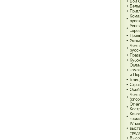
Бои 
Белы
Приг
Кома
русс
Успе
соре
Прин
Умны
Чемп
русс
Праз
Кубо
Обла
кома
и Пе
Блиц
Стра
Особ
Чемп
(спор
Отчё
Кост
Кино
косм
IV м
выст
сред
Высо