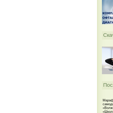
Ска
Пос
Мараф
самодо
«Волжс
«Школ