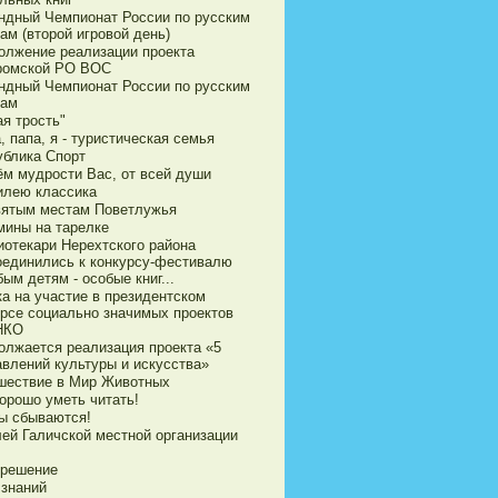
ндный Чемпионат России по русским
ам (второй игровой день)
олжение реализации проекта
ромской РО ВОС
ндный Чемпионат России по русским
ам
я трость"
 папа, я - туристическая семья
ублика Спорт
ём мудрости Вас, от всей души
илею классика
вятым местам Поветлужья
мины на тарелке
иотекари Нерехтского района
оединились к конкурсу-фестивалю
ым детям - особые книг...
ка на участие в президентском
урсе социально значимых проектов
НКО
олжается реализация проекта «5
авлений культуры и искусства»
шествие в Мир Животных
орошо уметь читать!
ы сбываются!
ей Галичской местной организации
 решение
 знаний