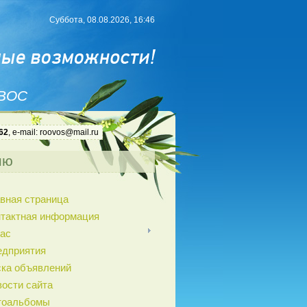
Суббота, 08.08.2026, 16:46
 ВОС
62
, e-mail: roovos@mail.ru
ню
вная страница
нтактная информация
ас
едприятия
ка объявлений
ости сайта
тоальбомы