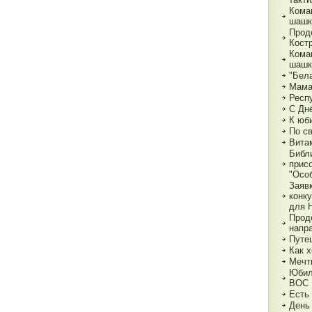
Кома
шашк
Прод
Кост
Кома
шашк
"Бела
Мама,
Респ
С Дн
К юб
По с
Вита
Библ
прис
"Особ
Заяв
конк
для 
Прод
напр
Путе
Как х
Мечт
Юбил
ВОС
Есть
День