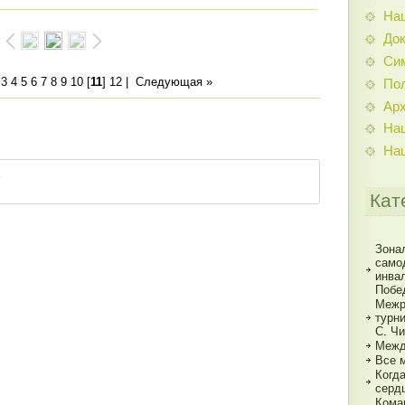
На
До
Си
3
4
5
6
7
8
9
10
[
11
]
12
|
Следующая »
По
Ар
На
На
Кат
Зона
само
инва
Побе
Межр
турн
С. Ч
Межд
Все 
Когд
серд
Кома