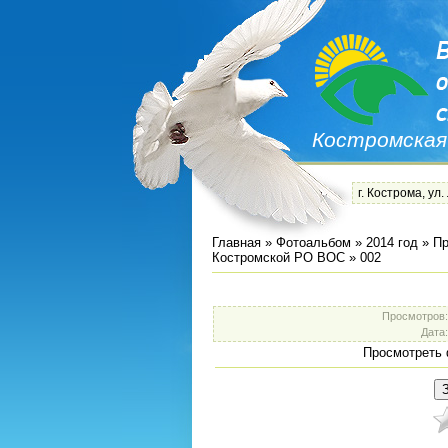
Костромская
г. Кострома, ул.
Главная
»
Фотоальбом
»
2014 год
»
Пр
Костромской РО ВОС
» 002
Просмотров
Дата
Просмотреть 