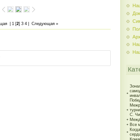
На
До
Си
ущая
|
1
[
2
]
3
4
|
Следующая »
По
Ар
На
На
Кат
Зона
само
инва
Побе
Межр
турн
С. Ч
Межд
Все 
Когд
серд
Кома