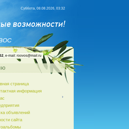
Суббота, 08.08.2026, 03:32
 ВОС
62
, e-mail: roovos@mail.ru
ню
вная страница
нтактная информация
ас
едприятия
ка объявлений
ости сайта
тоальбомы