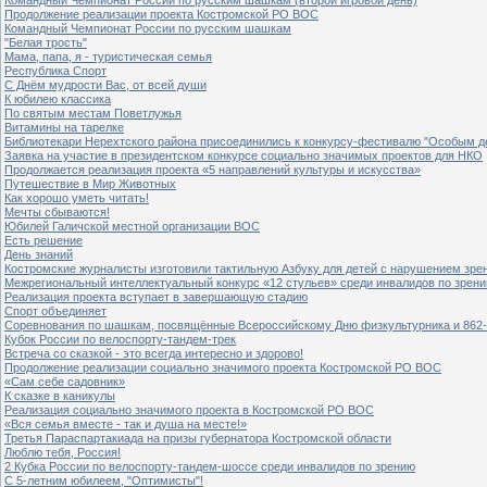
Продолжение реализации проекта Костромской РО ВОС
Командный Чемпионат России по русским шашкам
"Белая трость"
Мама, папа, я - туристическая семья
Республика Спорт
С Днём мудрости Вас, от всей души
К юбилею классика
По святым местам Поветлужья
Витамины на тарелке
Библиотекари Нерехтского района присоединились к конкурсу-фестивалю "Особым дет
Заявка на участие в президентском конкурсе социально значимых проектов для НКО
Продолжается реализация проекта «5 направлений культуры и искусства»
Путешествие в Мир Животных
Как хорошо уметь читать!
Мечты сбываются!
Юбилей Галичской местной организации ВОС
Есть решение
День знаний
Костромские журналисты изготовили тактильную Азбуку для детей с нарушением зре
Межрегиональный интеллектуальный конкурс «12 стульев» среди инвалидов по зрен
Реализация проекта вступает в завершающую стадию
Спорт объединяет
Соревнования по шашкам, посвящённые Всероссийскому Дню физкультурника и 862-
Кубок России по велоспорту-тандем-трек
Встреча со сказкой - это всегда интересно и здорово!
Продолжение реализации социально значимого проекта Костромской РО ВОС
«Сам себе садовник»
К сказке в каникулы
Реализация социально значимого проекта в Костромской РО ВОС
«Вся семья вместе - так и душа на месте!»
Третья Параспартакиада на призы губернатора Костромской области
Люблю тебя, Россия!
2 Кубка России по велоспорту-тандем-шоссе среди инвалидов по зрению
С 5-летним юбилеем, "Оптимисты"!