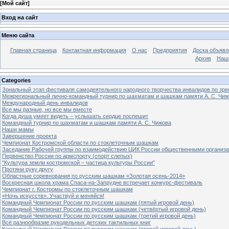
[
Мой сайт
]
Вход на сайт
Меню сайта
Главная страница
Контактная информация
О нас
Предприятия
Доска объявл
Архив
Наш
Categories
Зональный этап фестиваля самодеятельного народного творчества инвалидов по з
Межрегиональный лично-командный турнир по шахматам и шашкам памяти А. С. Чиж
Международный день инвалидов
Все мы разные, но все мы вместе
Когда душа умеет видеть – услышать сердце поспешит
Командный турнир по шахматам и шашкам памяти А. С. Чижова
Наши мамы
Завершение проекта
Чемпионат Костромской области по стоклеточным шашкам
Заседание Рабочей группы по взаимодействию ЦИК России общественными организ
Первенство России по армспорту (спорт слепых)
"Культура земли костромской – частица культуры России"
Протяни руку другу
Областные соревнования по русским шашкам «Золотая осень-2014»
Воскресная школа храма Спаса-на-Запрудне встречает конкурс-фестиваль
Чемпионат г. Костромы по стоклеточным шашкам
«Ночь искусств». Участвуй и меняйся!
Командный Чемпионат России по русским шашкам (пятый игровой день)
Командный Чемпионат России по русским шашкам (четвёртый игровой день)
Командный Чемпионат России по русским шашкам (третий игровой день)
Всё разнообразие рукодельных детских тактильных книг
Командный Чемпионат России по русским шашкам (второй игровой день)