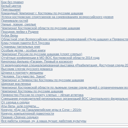
Бои без правил
Белый цветок
Приглашаем!
Командный Чемпионат г. Костромы по русским шашкам
Успехи костромских спортсменов на соревнованиях всероссийского уровня
Принимали гостей
Умные, ловкие, смелые
Чемпионат Костромской области по русским шашкам
Праздник любви к Родине
Кубок Веры
Областной этап Всероссийских командных соревнований «Чудо-шашки» и Первенст
Блиц-турнир памяти В.Н.Трусова
Страницы тактильных книг
Особым детям - особые книги
Чемпионат России по русским шашкам (спорт слепых)
Отчётные конференции в МО ВОС Костромской области 2014 года
Кинопоказ фильма «Гагарин. Первый в космосе»
IV международная специализированная выставка «Реабилитация. Доступная среда-2
Высоким слогом русского романса
Штрихи к портрету женщины
"Человек. Государство. Закон"
Чемпионат и Первенство Костромы по русским шашкам
Широкая масленица
Чемпионат Костромской области по лыжным гонкам среди людей с ограниченными в
Чемпионат Костромы по русским шашкам
Первенство России по спорту слепых – лёгкая атлетика
Совещание руководителей региональных организаций ВОС Центрального федерально
От сердца к сердцу
Аты-баты, шли солдаты…
Конкурс «Еду на Паралимпийские игры в Сочи – 2014»
Конкурс компьютерной грамотности
Премия «Зрячее сердце»
Все работы хороши, ну, а наша лучше: работник культуры