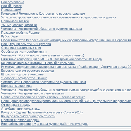
Бои без правил
Белый цветок
Приглашаем!
Командный Чемпионат г. Костромы по русским шашкам
Успехи костромских спортсменов на соревнованиях всероссийского уровня
Принимали гостей
Умные, ловкие, смелые
Чемпионат Костромской области по русским шашкам
Праздник любви к Родине
Кубок Веры
Областной этап Всероссийских командных соревнований «Чудо-шашки» и Первенст
Блиц-турнир памяти В.Н.Трусова
Страницы тактильных книг
Особым детям - особые книги
Чемпионат России по русским шашкам (спорт слепых)
Отчётные конференции в МО ВОС Костромской области 2014 года
Кинопоказ фильма «Гагарин. Первый в космосе»
IV международная специализированная выставка «Реабилитация. Доступная среда-2
Высоким слогом русского романса
Штрихи к портрету женщины
"Человек. Государство. Закон"
Чемпионат и Первенство Костромы по русским шашкам
Широкая масленица
Чемпионат Костромской области по лыжным гонкам среди людей с ограниченными в
Чемпионат Костромы по русским шашкам
Первенство России по спорту слепых – лёгкая атлетика
Совещание руководителей региональных организаций ВОС Центрального федерально
От сердца к сердцу
Аты-баты, шли солдаты…
Конкурс «Еду на Паралимпийские игры в Сочи – 2014»
Конкурс компьютерной грамотности
Премия «Зрячее сердце»
Все работы хороши, ну, а наша лучше: работник культуры