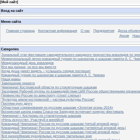
[
Мой сайт
]
Вход на сайт
Меню сайта
Главная страница
Контактная информация
О нас
Предприятия
Доска объявл
Архив
Наш
Categories
Зональный этап фестиваля самодеятельного народного творчества инвалидов по з
Межрегиональный лично-командный турнир по шахматам и шашкам памяти А. С. Чиж
Международный день инвалидов
Все мы разные, но все мы вместе
Когда душа умеет видеть – услышать сердце поспешит
Командный турнир по шахматам и шашкам памяти А. С. Чижова
Наши мамы
Завершение проекта
Чемпионат Костромской области по стоклеточным шашкам
Заседание Рабочей группы по взаимодействию ЦИК России общественными организ
Первенство России по армспорту (спорт слепых)
"Культура земли костромской – частица культуры России"
Протяни руку другу
Областные соревнования по русским шашкам «Золотая осень-2014»
Воскресная школа храма Спаса-на-Запрудне встречает конкурс-фестиваль
Чемпионат г. Костромы по стоклеточным шашкам
«Ночь искусств». Участвуй и меняйся!
Командный Чемпионат России по русским шашкам (пятый игровой день)
Командный Чемпионат России по русским шашкам (четвёртый игровой день)
Командный Чемпионат России по русским шашкам (третий игровой день)
Всё разнообразие рукодельных детских тактильных книг
Командный Чемпионат России по русским шашкам (второй игровой день)